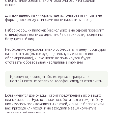
специальные. Желательно, чтобы они были на водной
основе.
Для домашнего маникюра лучше использовать типсы, а не
формы, поскольку с типсами ногти нарастить проще.
Набор хороших пилочек (нескольких, а не одной) позволит
отшлифовать ногти до идеальной поверхности, придав им
безупречный вид.
Необходимо неукоснительно соблюдать гигиену процедуры
на всех этапах (мытье рук, тщательную дезинфекцию,
обезжиривание), иначе ногти не приживутся: будут
отставать, образовывая неряшливые карманы.
И, конечно, важно, чтобы во время наращивания
ногтей никто не отвлекал. Телефон следует отключить
Если имеются домочадцы, стоит предупредить их о ваших
планах заранее. Нужно также позаботиться о том, чтобы у
них имелись свои комплекты ключей, и они не беспокоили
вас, приходя или уходя, и не заходили в вашу комнату в
течение всей процедуры.