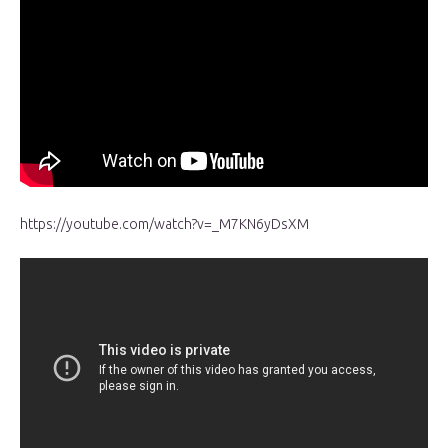
https://youtube.com/watch?v=_M7KN6yDsXM