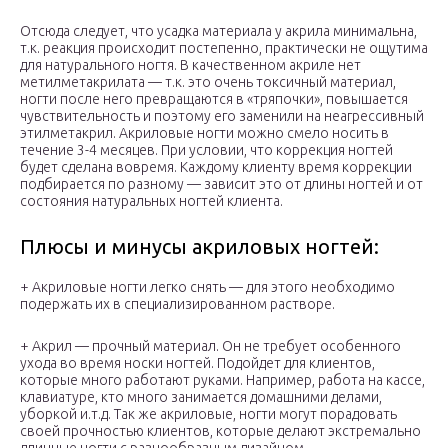
Отсюда следует, что усадка материала у акрила минимальна,
т.к. реакция происходит постепенно, практически не ощутима
для натурального ногтя. В качественном акриле нет
метилметакрилата — т.к. это очень токсичный материал,
ногти после него превращаются в «тряпочки», повышается
чувствительность и поэтому его заменили на неагрессивный
этилметакрил. Акриловые ногти можно смело носить в
течение 3-4 месяцев. При условии, что коррекция ногтей
будет сделана вовремя. Каждому клиенту время коррекции
подбирается по разному — зависит это от длины ногтей и от
состояния натуральных ногтей клиента.
Плюсы и минусы акриловых ногтей:
+ Акриловые ногти легко снять — для этого необходимо
подержать их в специализированном растворе.
+ Акрил — прочный материал. Он не требует особенного
ухода во время носки ногтей. Подойдет для клиентов,
которые много работают руками. Например, работа на кассе,
клавиатуре, кто много занимается домашними делами,
уборкой и.т.д. Так же акриловые, ногти могут порадовать
своей прочностью клиентов, которые делают экстремально