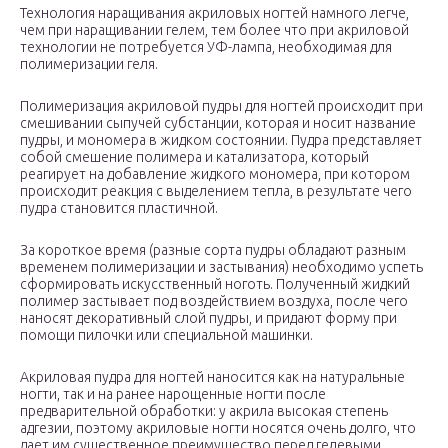
Технология наращивания акриловых ногтей намного легче,
чем при наращивании гелем, тем более что при акриловой
технологии не потребуется УФ-лампа, необходимая для
полимеризации геля.
Полимеризация акриловой пудры для ногтей происходит при
смешивании сыпучей субстанции, которая и носит название
пудры, и мономера в жидком состоянии. Пудра представляет
собой смешение полимера и катализатора, который
реагирует на добавление жидкого мономера, при котором
происходит реакция с выделением тепла, в результате чего
пудра становится пластичной.
За короткое время (разные сорта пудры обладают разным
временем полимеризации и застывания) необходимо успеть
сформировать искусственный ноготь. Полученный жидкий
полимер застывает под воздействием воздуха, после чего
наносят декоративный слой пудры, и придают форму при
помощи пилочки или специальной машинки.
Акриловая пудра для ногтей наносится как на натуральные
ногти, так и на ранее нарощенные ногти после
предварительной обработки: у акрила высокая степень
адгезии, поэтому акриловые ногти носятся очень долго, что
дает им существенное преимущество перед гелевыми