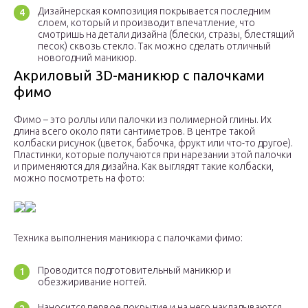
Дизайнерская композиция покрывается последним
слоем, который и производит впечатление, что
смотришь на детали дизайна (блески, стразы, блестящий
песок) сквозь стекло. Так можно сделать отличный
новогодний маникюр.
Акриловый 3D-маникюр с палочками
фимо
Фимо – это роллы или палочки из полимерной глины. Их
длина всего около пяти сантиметров. В центре такой
колбаски рисунок (цветок, бабочка, фрукт или что-то другое).
Пластинки, которые получаются при нарезании этой палочки
и применяются для дизайна. Как выглядят такие колбаски,
можно посмотреть на фото:
Техника выполнения маникюра с палочками фимо:
Проводится подготовительный маникюр и
обезжиривание ногтей.
Наносится первое покрытие и на него накладываются,