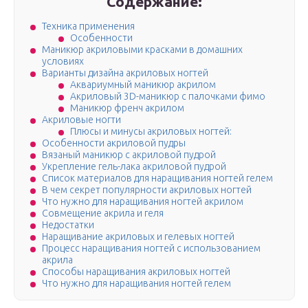
Содержание:
Техника применения
Особенности
Маникюр акриловыми красками в домашних
условиях
Варианты дизайна акриловых ногтей
Аквариумный маникюр акрилом
Акриловый 3D-маникюр с палочками фимо
Маникюр френч акрилом
Акриловые ногти
Плюсы и минусы акриловых ногтей:
Особенности акриловой пудры
Вязаный маникюр с акриловой пудрой
Укрепление гель-лака акриловой пудрой
Список материалов для наращивания ногтей гелем
В чем секрет популярности акриловых ногтей
Что нужно для наращивания ногтей акрилом
Совмещение акрила и геля
Недостатки
Наращивание акриловых и гелевых ногтей
Процесс наращивания ногтей с использованием
акрила
Способы наращивания акриловых ногтей
Что нужно для наращивания ногтей гелем