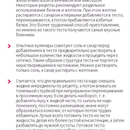
желательно взбить венчиком или миксером.
Некоторые рецепты рекомендуют раздельное
использование белков и желтков. При этом желтки
растираются с сахаром и первыми добавляются в тесто,
перемешиваются, а потом прибавляются взбитые
белки. Это более трудоемкий способ приготовления,
но именно из такого теста получаются самые вкусные
блинчики.
Опытные кулинары советуют соль и сахар перед
добавлением в тесто предварительно растворить в
небольшом количестве жидкости и процедить через
ситечко. Таким образом структура теста не портится
нерастворившимися частичками. Можно растворять
только соль, а сахар растирать с желтками.
Считается, что для правильного теста надо смешать
жидкие ингредиенты по рецепту, а потом вливать их
тоненькой струйкой при непрерывном перемешивании
в просеянную муку. Если делать наоборот, т. е.
добавлять муку к жидкой части, то сыпать ее надо
понемногу, постоянно размешивая, иначе могут
образоваться комочки, от которых потом трудно
избавиться. Лучше всего готовить тесто из части
жидкости, делая его более густой консистенции, а затем
разбавлять до нужной густоты. Готовое тесто