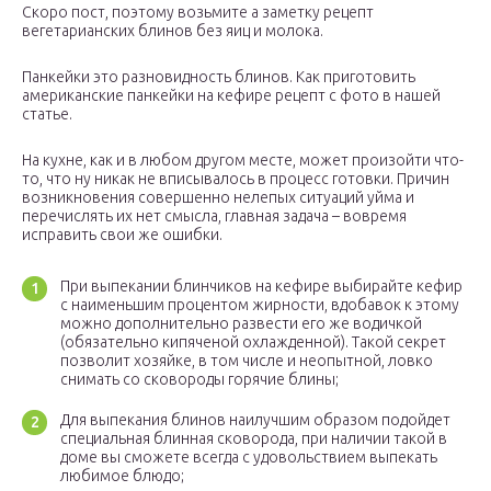
Скоро пост, поэтому возьмите а заметку рецепт
вегетарианских блинов без яиц и молока.
Панкейки это разновидность блинов. Как приготовить
американские панкейки на кефире рецепт с фото в нашей
статье.
На кухне, как и в любом другом месте, может произойти что-
то, что ну никак не вписывалось в процесс готовки. Причин
возникновения совершенно нелепых ситуаций уйма и
перечислять их нет смысла, главная задача – вовремя
исправить свои же ошибки.
При выпекании блинчиков на кефире выбирайте кефир
с наименьшим процентом жирности, вдобавок к этому
можно дополнительно развести его же водичкой
(обязательно кипяченой охлажденной). Такой секрет
позволит хозяйке, в том числе и неопытной, ловко
снимать со сковороды горячие блины;
Для выпекания блинов наилучшим образом подойдет
специальная блинная сковорода, при наличии такой в
доме вы сможете всегда с удовольствием выпекать
любимое блюдо;