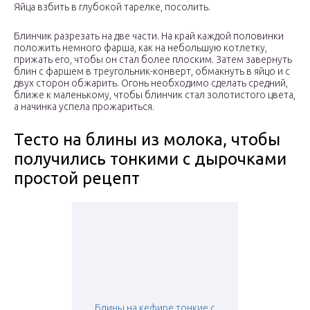
Яйца взбить в глубокой тарелке, посолить.
Блинчик разрезать на две части. На край каждой половинки
положить немного фарша, как на небольшую котлетку,
прижать его, чтобы он стал более плоским. Затем завернуть
блин с фаршем в треугольник-конверт, обмакнуть в яйцо и с
двух сторон обжарить. Огонь необходимо сделать средний,
ближе к маленькому, чтобы блинчик стал золотистого цвета,
а начинка успела прожариться.
Тесто на блины из молока, чтобы
получились тонкими с дырочками
простой рецепт
Блины на кефире тонкие с