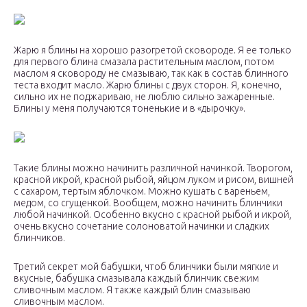
Жарю я блины на хорошо разогретой сковороде. Я ее только
для первого блина смазала растительным маслом, потом
маслом я сковороду не смазываю, так как в состав блинного
теста входит масло. Жарю блины с двух сторон. Я, конечно,
сильно их не поджариваю, не люблю сильно зажаренные.
Блины у меня получаются тоненькие и в «дырочку».
Такие блины можно начинить различной начинкой. Творогом,
красной икрой, красной рыбой, яйцом луком и рисом, вишней
с сахаром, тертым яблочком. Можно кушать с вареньем,
медом, со сгущенкой. Вообщем, можно начинить блинчики
любой начинкой. Особенно вкусно с красной рыбой и икрой,
очень вкусно сочетание солоноватой начинки и сладких
блинчиков.
Третий секрет мой бабушки, чтоб блинчики были мягкие и
вкусные, бабушка смазывала каждый блинчик свежим
сливочным маслом. Я также каждый блин смазываю
сливочным маслом.