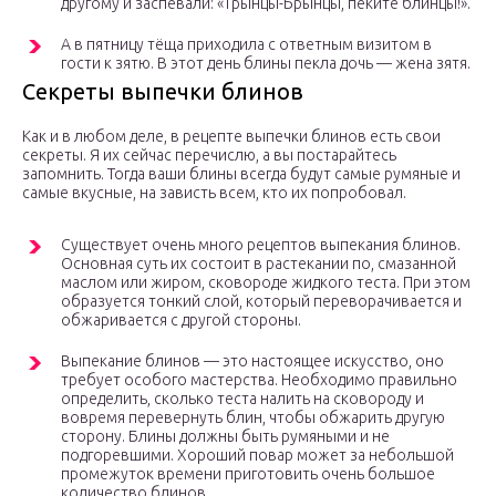
другому и заспевали: «Трынцы-Брынцы, пеките блинцы!».
А в пятницу тёща приходила с ответным визитом в
гости к зятю. В этот день блины пекла дочь — жена зятя.
Секреты выпечки блинов
Как и в любом деле, в рецепте выпечки блинов есть свои
секреты. Я их сейчас перечислю, а вы постарайтесь
запомнить. Тогда ваши блины всегда будут самые румяные и
самые вкусные, на зависть всем, кто их попробовал.
Существует очень много рецептов выпекания блинов.
Основная суть их состоит в растекании по, смазанной
маслом или жиром, сковороде жидкого теста. При этом
образуется тонкий слой, который переворачивается и
обжаривается с другой стороны.
Выпекание блинов — это настоящее искусство, оно
требует особого мастерства. Необходимо правильно
определить, сколько теста налить на сковороду и
вовремя перевернуть блин, чтобы обжарить другую
сторону. Блины должны быть румяными и не
подгоревшими. Хороший повар может за небольшой
промежуток времени приготовить очень большое
количество блинов.