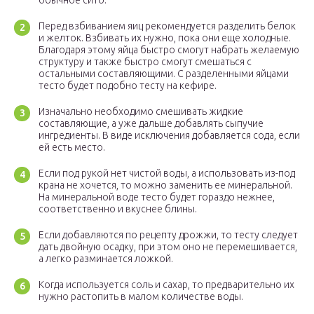
обычное сито.
Перед взбиванием яиц рекомендуется разделить белок
и желток. Взбивать их нужно, пока они еще холодные.
Благодаря этому яйца быстро смогут набрать желаемую
структуру и также быстро смогут смешаться с
остальными составляющими. С разделенными яйцами
тесто будет подобно тесту на кефире.
Изначально необходимо смешивать жидкие
составляющие, а уже дальше добавлять сыпучие
ингредиенты. В виде исключения добавляется сода, если
ей есть место.
Если под рукой нет чистой воды, а использовать из-под
крана не хочется, то можно заменить ее минеральной.
На минеральной воде тесто будет гораздо нежнее,
соответственно и вкуснее блины.
Если добавляются по рецепту дрожжи, то тесту следует
дать двойную осадку, при этом оно не перемешивается,
а легко разминается ложкой.
Когда используется соль и сахар, то предварительно их
нужно растопить в малом количестве воды.