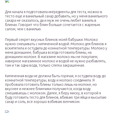
Для начала я подготовила ингредиенты для теста, можно в
тесто еще и ванильный сахар добавить, но у меня ванильного
сахара не оказалось, да и муж не очень любит ваниль в
блинах. Говорит что блин больше сочетается с жареным
салом, чем с ванилью.
Первый секрет вкусных блинов моей бабушки. Молоко
нужно смешивать с кипяченной водой. Молоко для блинов я
вскипятила и остудила до комнатной температуры. Молоко у
меня домашнее, бабушка всегда готовила блины, на
домашнем молоке. В магазине молоко мы не покупаем,
наверное магазинное молоко и водой не нужно разбавлять,
там и так одна вода, только слегка закрашенная.
Кипяченная вода не должна быть горячая, я остудила воду до
комнатной температуры, воду и молоко соединила. Я
пробовала готовить блины только лишь на молоке, но
вкуснее и нежнее блинчики получаются, когда воду
смешиваешь с молоком. Далее, я беру миску, в которой я
буду готовить тесто для блинов, вбиваю три яйца и высыпаю
сахар и соль, все хорошо взбиваю венчиком.