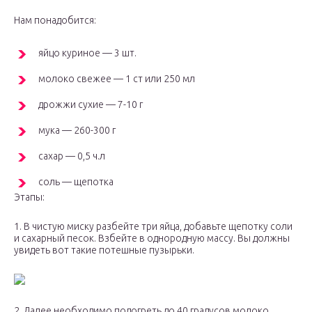
Нам понадобится:
яйцо куриное — 3 шт.
молоко свежее — 1 ст или 250 мл
дрожжи сухие — 7-10 г
мука — 260-300 г
сахар — 0,5 ч.л
соль — щепотка
Этапы:
1. В чистую миску разбейте три яйца, добавьте щепотку соли
и сахарный песок. Взбейте в однородную массу. Вы должны
увидеть вот такие потешные пузырьки.
2. Далее необходимо подогреть до 40 градусов молоко,