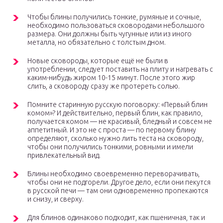
Чтобы блины получились тонкие, румяные и сочные,
необходимо пользоваться сковородами небольшого
размера. Они должны быть чугунные или из иного
металла, но обязательно с толстым дном.
Новые сковороды, которые ещё не были в
употреблении, следует поставить на плиту и нагревать с
каким-нибудь жиром 10-15 минут. После этого жир
слить, а сковороду сразу же протереть солью.
Помните старинную русскую поговорку: «Первый блин
комом»? И действительно, первый блин, как правило,
получается комом — не красивый, бледный и совсем не
аппетитный. И это не с проста — по первому блину
определяют, сколько нужно лить теста на сковороду,
чтобы они получились тонкими, ровными и имели
привлекательный вид.
Блины необходимо своевременно переворачивать,
чтобы они не подгорели. Другое дело, если они пекутся
в русской печи — там они одновременно пропекаются
и снизу, и сверху.
Для блинов одинаково подходит, как пшеничная, так и