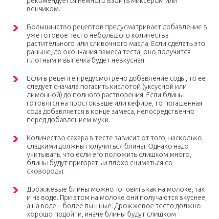
рекомендуется немного взбить миксером или
венчиком.
Большинство рецептов предусматривает добавление в
уже готовое тесто небольшого количества
растительного или сливочного масла. Если сделать это
раньше, до окончания замеса теста, оно получится
плотным и выпечка будет невкусная.
Если в рецепте предусмотрено добавление соды, то ее
следует сначала погасить кислотой (уксусной или
лимонной) до полного растворения. Если блины
готовятся на простокваше или кефире, то погашенная
сода добавляется в конце замеса, непосредственно
перед добавлением муки.
Количество сахара в тесте зависит от того, насколько
сладкими должны получиться блины. Однако надо
учитывать, что если его положить слишком много,
блины будут пригорать и плохо сниматься со
сковороды.
Дрожжевые блины можно готовить как на молоке, так
и на воде. При этом на молоке они получаются вкуснее,
а на воде – более пышные. Дрожжевое тесто должно
хорошо подойти, иначе блины будут слишком