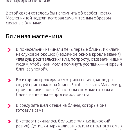
всенародной любовью.
В этой связи хотелось бы напомнить об особенностях
Масленичной недели, которая самым тесным образом
связана с блинами.
Блинная масленица
В понедельник начинали печь первые блины. Их клали
на слуховое окошко (чердачное окно в кровле здания)
«для душ родительских» или, попросту, отдавали нищим
людям, чтобы они могли помянуть усопших — «Первый
блин за упокой».
Во вторник проходили смотрины невест, молодых
людей приглашали на блины. Чтобы зазвать Масленицу,
произносили слова: «У нас горы снежные готовы и
блины напечены — просим жаловать».
В среду зять шёл к тёще на блины, которые она
готовила сама.
В четверг начиналось большое гулянье (широкий
разгул). Детишки наряжались и ходили от одного дома к