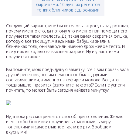
дырочками. 10 лучших рецептов
тонких блинчиков с дырочками
Следующий вариант, мне бы хотелось затронуть на дрожжах,
почему именно его, да потому что именно при помощи него
получается такая прелесть. Да, такая самая секретная фишка,
которую все так ищут. А ведь наши бабушки знали в
блинчиках толк, они заводили именно дрожжевое тесто. И
все у них выходило на высшем разряде. Ну и у нас с вами
получится также.
Вы помните, мою предыдущую заметку, где я вам показывала
другой рецептик, но там немного он был с другими
составляющими, а именно на кефире и молоке. Вот, что
тогда вышло, нравится (взгляните на фото)? Если не успели
почитать, то может быть сегодня найдете минутку?
Ну, а пока рассмотрим этот способ приготовления. Желаю
вам, чтобы блинчики получились красивыми, в меру
тоненькими и самое главное таяли во рту. Вообщем
вкусными!