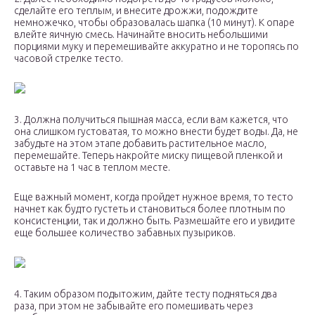
сделайте его теплым, и внесите дрожжи, подождите
немножечко, чтобы образовалась шапка (10 минут). К опаре
влейте яичную смесь. Начинайте вносить небольшими
порциями муку и перемешивайте аккуратно и не торопясь по
часовой стрелке тесто.
3. Должна получиться пышная масса, если вам кажется, что
она слишком густоватая, то можно внести будет воды. Да, не
забудьте на этом этапе добавить растительное масло,
перемешайте. Теперь накройте миску пищевой пленкой и
оставьте на 1 час в теплом месте.
Еще важный момент, когда пройдет нужное время, то тесто
начнет как будто густеть и становиться более плотным по
консистенции, так и должно быть. Размешайте его и увидите
еще большее количество забавных пузыриков.
4. Таким образом подытожим, дайте тесту подняться два
раза, при этом не забывайте его помешивать через