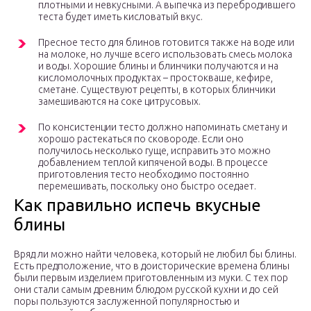
плотными и невкусными. А выпечка из перебродившего
теста будет иметь кисловатый вкус.
Пресное тесто для блинов готовится также на воде или
на молоке, но лучше всего использовать смесь молока
и воды. Хорошие блины и блинчики получаются и на
кисломолочных продуктах – простокваше, кефире,
сметане. Существуют рецепты, в которых блинчики
замешиваются на соке цитрусовых.
По консистенции тесто должно напоминать сметану и
хорошо растекаться по сковороде. Если оно
получилось несколько гуще, исправить это можно
добавлением теплой кипяченой воды. В процессе
приготовления тесто необходимо постоянно
перемешивать, поскольку оно быстро оседает.
Как правильно испечь вкусные
блины
Вряд ли можно найти человека, который не любил бы блины.
Есть предположение, что в доисторические времена блины
были первым изделием приготовленным из муки. С тех пор
они стали самым древним блюдом русской кухни и до сей
поры пользуются заслуженной популярностью и