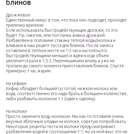
блинов
Дрожжевое
Единственный минус в том, что пока оно подходит, проходит
прилично времени.
Если использовать быстродействующие дрожжи, то это
будет 7гр. пакетик, или пол пачки живых дрожжей.
Разбавляем в половине стакана тёплой воды/молока и
вливаем в наш рецепт теста для блинов. После замеса
оставляем в теплом месте на 1-2 часа настояться (с
быстродействующими меньше) и ждём когда объём
увеличится раза в 1,5-2. Перемешиваем вновь и уже не
трогаем до самого момента приготовления блинов. Спустя
примерно 1 час жарим.
На кефире
Кефир обладает большей густотой, нежели молоко или
вода, соответственно его надо брать в большем количестве,
либо разбавить молоком 1:1 (один к одному).
На молоке
Просто замените воду молоком. Мы как-то готовили очень
вкусные яблочные оладьи на молоке, советую попробовать.
Некоторые рецепты теста на молоке предусматривают
разбавление водой в соотношении 1:1, но на мой вкус это не