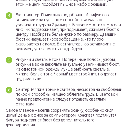
этой же цели подойдет пышное жабо с рюшами.
Бюстгальтер. Правильно подобранный лифчик со
вставками или пуш-апом способен визуально
увеличить грудь на 2 размера. В зависимости от модели
лифчик поддерживает, приподнимает, сжимает бюст к
центру. Подбирать белье нужно по размеру. Давящий
бюстик нарушает кровообращение, что плохо
сказывается на коже. Бюстгальтеры со вставками не
рекомендуется носить каждый день.
Рисунки и светлые тона. Поперечные полосы, узоры,
рисунки в зоне декольте визуально увеличивают бюст.
Из однотонной одежды лучше выбирать светлые,
мягкие, белые тона. Черный цвет стройнит, но делает
грудь меньше.
Свитер. Мягкие тонкие свитера, несмотря на свободный
покрой, способны изящно облегать грудь. В цветовой
гамме предпочтение следует отдавать светлым
оттенкам.
Самое главное – всегда сохранять осанку, особенно сидя
целый день в офисе за компьютером. Красивая подтянутая
фигура подчеркнет бюст без дополнительного
декорирования.