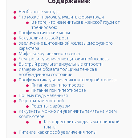
Содержание:
Необычные методы
Что может помочь улучшить форму груди
В итоге, что измениться в женской груди от
тренировок:
Профилактические меры
Как увеличить свой рост
Увеличение щитовидной железы диффузного
характера
Мифы вокруг анального секса.
Чем грозит увеличение щитовидной железы
Быстрый результат визуальные хитрости
Измерение обхвата толщины пениса в
возбужденном состоянии
Профилактика увеличения щитовидной железы
Питание при гипотиреозе
Питание при гипертиреозе
Почему грудь маленькая
Рецепты заменителей
Рецепты с арбузом
Как узнать, можно ли увеличить память на моем
компьютере
Как определить модель материнской
платы
Питание, как способ увеличения попы