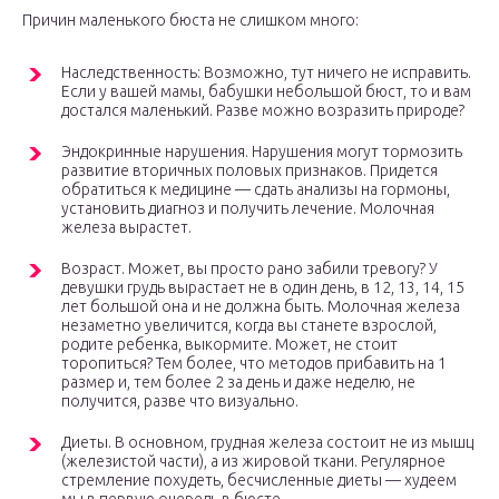
Причин маленького бюста не слишком много:
Наследственность: Возможно, тут ничего не исправить.
Если у вашей мамы, бабушки небольшой бюст, то и вам
достался маленький. Разве можно возразить природе?
Эндокринные нарушения. Нарушения могут тормозить
развитие вторичных половых признаков. Придется
обратиться к медицине — сдать анализы на гормоны,
установить диагноз и получить лечение. Молочная
железа вырастет.
Возраст. Может, вы просто рано забили тревогу? У
девушки грудь вырастает не в один день, в 12, 13, 14, 15
лет большой она и не должна быть. Молочная железа
незаметно увеличится, когда вы станете взрослой,
родите ребенка, выкормите. Может, не стоит
торопиться? Тем более, что методов прибавить на 1
размер и, тем более 2 за день и даже неделю, не
получится, разве что визуально.
Диеты. В основном, грудная железа состоит не из мышц
(железистой части), а из жировой ткани. Регулярное
стремление похудеть, бесчисленные диеты — худеем