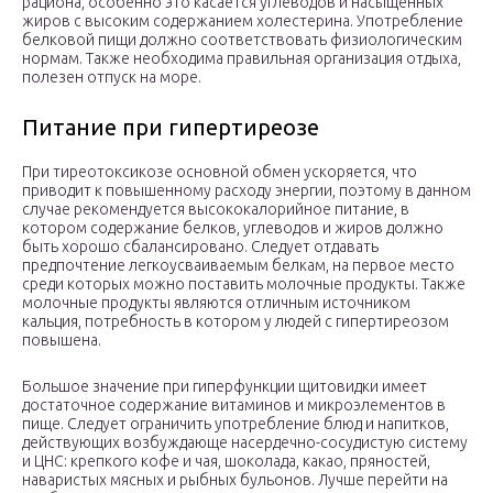
рациона, особенно это касается углеводов и насыщенных
жиров с высоким содержанием холестерина. Употребление
белковой пищи должно соответствовать физиологическим
нормам. Также необходима правильная организация отдыха,
полезен отпуск на море.
Питание при гипертиреозе
При тиреотоксикозе основной обмен ускоряется, что
приводит к повышенному расходу энергии, поэтому в данном
случае рекомендуется высококалорийное питание, в
котором содержание белков, углеводов и жиров должно
быть хорошо сбалансировано. Следует отдавать
предпочтение легкоусваиваемым белкам, на первое место
среди которых можно поставить молочные продукты. Также
молочные продукты являются отличным источником
кальция, потребность в котором у людей с гипертиреозом
повышена.
Большое значение при гиперфункции щитовидки имеет
достаточное содержание витаминов и микроэлементов в
пище. Следует ограничить употребление блюд и напитков,
действующих возбуждающе насердечно-сосудистую систему
и ЦНС: крепкого кофе и чая, шоколада, какао, пряностей,
наваристых мясных и рыбных бульонов. Лучше перейти на