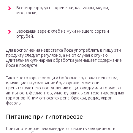
Все морепродукты: креветки, кальмары, мидии,
моллюски;
Зародыши зерен; хлеб из муки низшего сорта и
отрубей.
Для восполнения недостатка йода употреблять в пищу эти
продукту следует регулярно, а не от случая к случаю.
Длительная кулинарная обработка уменьшает содержание
йода в продукте.
Также некоторые овощи и бобовые содержат вещества,
влияющие на усваивание йода организмом: они
препятствуют его поступлению в щитовидку или тормозят
активность ферментов, участвующих в синтезе тиреоидных
гормонов. К ним относятся репа, брюква, редис, укроп,
фасоль.
Питание при гипотиреозе
При гипотиреозе рекомендуется снизить калорийность