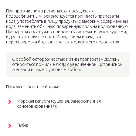
При проживании в регионах, относящихся к
йододефицитным, рекомендуется принимать препараты
йода, употреблять в пищу продукты с высоким содержанием
йода, заменить обычную поваренную соль на йодированную.
Препараты йода нужно принимать систематически, курсами,
и делать это лучше под наблюдением врача, так
передозировка йода опасна так же, как и его недостаток
С особой осторожностью к этим препаратам должны
относиться пожилые люди с увеличенной щитовидной
железой и люди с узловым зобом
Продукты, богатые йодом:
Морская капуста (сушеная, замороженная,
консервированная);
Рыба;