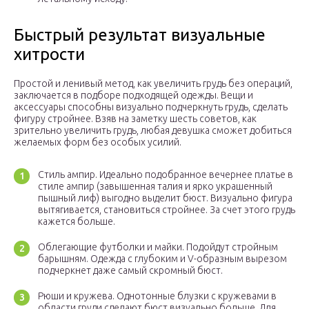
Быстрый результат визуальные
хитрости
Простой и ленивый метод, как увеличить грудь без операций,
заключается в подборе подходящей одежды. Вещи и
аксессуары способны визуально подчеркнуть грудь, сделать
фигуру стройнее. Взяв на заметку шесть советов, как
зрительно увеличить грудь, любая девушка сможет добиться
желаемых форм без особых усилий.
Стиль ампир. Идеально подобранное вечернее платье в
стиле ампир (завышенная талия и ярко украшенный
пышный лиф) выгодно выделит бюст. Визуально фигура
вытягивается, становиться стройнее. За счет этого грудь
кажется больше.
Облегающие футболки и майки. Подойдут стройным
барышням. Одежда с глубоким и V-образным вырезом
подчеркнет даже самый скромный бюст.
Рюши и кружева. Однотонные блузки с кружевами в
области груди сделают бюст визуально больше. Для