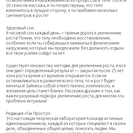
позвоночника и налаживанию всех процессов в теле. Посети
20 сеансов массажа, и ты почувствуешь, что тело
изменилось в лучшую сторону, а ты прибавил несколько
сантиметров в росте!
Здоровый сон
9-часовой сон каждый день — прямая дорога к увеличению
роста! Помни, что телу необходимо восстановление,
особенно если ты собираешься заниматься физическими
нагрузками, которые мы предложили. Без должного отдыха
все твои усилия сойдут на нет.
Существует множество методик для увеличения роста, и все
они дают определенный результат — закрытая после 25 лет
зона роста время от времени открывается. Если не
останавливаться в развитии всего тела, то и рост будет
меняться! Займись собой ответственно, комплексно, и
желаемая цель станет ближе. Расскажи друзьям о том, как
важен разумный подход к увеличению роста, для многих эта
проблема актуальна!
Редакция «Так Просто!»
Это настоящая творческая лаборатория! Команда истинных
единомышленников, каждый из которых специалист в своем
деле, объединенных общей целью: помогать людям. Мы