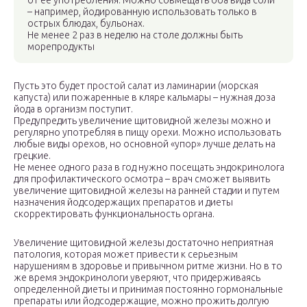
от ее употребления. Можно совмещать оба вида соли
– например, йодированную использовать только в
острых блюдах, бульонах.
Не менее 2 раз в неделю на столе должны быть
морепродукты
Пусть это будет простой салат из ламинарии (морская
капуста) или пожаренные в кляре кальмары – нужная доза
йода в организм поступит.
Предупредить увеличение щитовидной железы можно и
регулярно употребляя в пищу орехи. Можно использовать
любые виды орехов, но основной «упор» лучше делать на
грецкие.
Не менее одного раза в год нужно посещать эндокринолога
для профилактического осмотра – врач сможет выявить
увеличение щитовидной железы на ранней стадии и путем
назначения йодсодержащих препаратов и диеты
скорректировать функциональность органа.
Увеличение щитовидной железы достаточно неприятная
патология, которая может привести к серьезным
нарушениям в здоровье и привычном ритме жизни. Но в то
же время эндокринологи уверяют, что придерживаясь
определенной диеты и принимая постоянно гормональные
препараты или йодсодержащие, можно прожить долгую