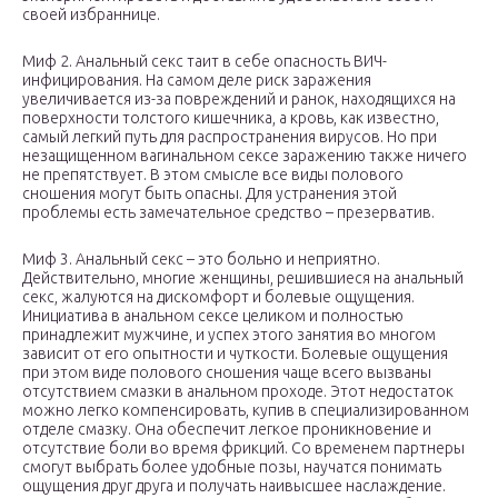
своей избраннице.
Миф 2. Анальный секс таит в себе опасность ВИЧ-
инфицирования. На самом деле риск заражения
увеличивается из-за повреждений и ранок, находящихся на
поверхности толстого кишечника, а кровь, как известно,
самый легкий путь для распространения вирусов. Но при
незащищенном вагинальном сексе заражению также ничего
не препятствует. В этом смысле все виды полового
сношения могут быть опасны. Для устранения этой
проблемы есть замечательное средство – презерватив.
Миф 3. Анальный секс – это больно и неприятно.
Действительно, многие женщины, решившиеся на анальный
секс, жалуются на дискомфорт и болевые ощущения.
Инициатива в анальном сексе целиком и полностью
принадлежит мужчине, и успех этого занятия во многом
зависит от его опытности и чуткости. Болевые ощущения
при этом виде полового сношения чаще всего вызваны
отсутствием смазки в анальном проходе. Этот недостаток
можно легко компенсировать, купив в специализированном
отделе смазку. Она обеспечит легкое проникновение и
отсутствие боли во время фрикций. Со временем партнеры
смогут выбрать более удобные позы, научатся понимать
ощущения друг друга и получать наивысшее наслаждение.