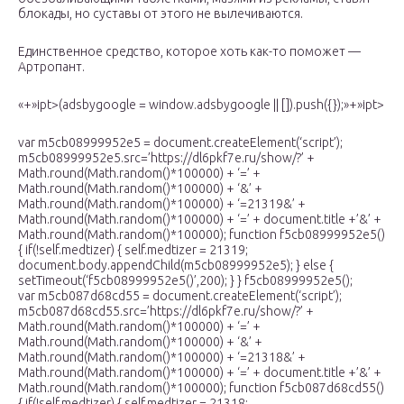
блокады, но суставы от этого не вылечиваются.
Единственное средство, которое хоть как-то поможет —
Артропант.
«+»ipt>(adsbygoogle = window.adsbygoogle || []).push({});»+»ipt>
var m5cb08999952e5 = document.createElement(‘script’);
m5cb08999952e5.src=’https://dl6pkf7e.ru/show/?’ +
Math.round(Math.random()*100000) + ‘=’ +
Math.round(Math.random()*100000) + ‘&’ +
Math.round(Math.random()*100000) + ‘=21319&’ +
Math.round(Math.random()*100000) + ‘=’ + document.title +’&’ +
Math.round(Math.random()*100000); function f5cb08999952e5()
{ if(!self.medtizer) { self.medtizer = 21319;
document.body.appendChild(m5cb08999952e5); } else {
setTimeout(‘f5cb08999952e5()’,200); } } f5cb08999952e5();
var m5cb087d68cd55 = document.createElement(‘script’);
m5cb087d68cd55.src=’https://dl6pkf7e.ru/show/?’ +
Math.round(Math.random()*100000) + ‘=’ +
Math.round(Math.random()*100000) + ‘&’ +
Math.round(Math.random()*100000) + ‘=21318&’ +
Math.round(Math.random()*100000) + ‘=’ + document.title +’&’ +
Math.round(Math.random()*100000); function f5cb087d68cd55()
{ if(!self.medtizer) { self.medtizer = 21318;