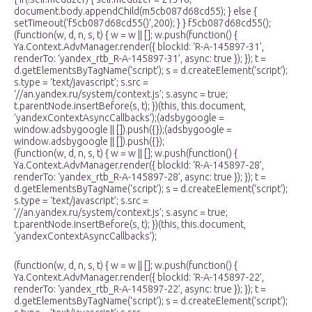
document.body.appendChild(m5cb087d68cd55); } else {
setTimeout(‘f5cb087d68cd55()’,200); } } f5cb087d68cd55();
(function(w, d, n, s, t) { w = w || []; w.push(function() {
Ya.Context.AdvManager.render({ blockId: ‘R-A-145897-31’,
renderTo: ‘yandex_rtb_R-A-145897-31’, async: true }); }); t =
d.getElementsByTagName(‘script’); s = d.createElement(‘script’);
s.type = ‘text/javascript’; s.src =
‘//an.yandex.ru/system/context.js’; s.async = true;
t.parentNode.insertBefore(s, t); })(this, this.document,
‘yandexContextAsyncCallbacks’);(adsbygoogle =
window.adsbygoogle || []).push({});(adsbygoogle =
window.adsbygoogle || []).push({});
(function(w, d, n, s, t) { w = w || []; w.push(function() {
Ya.Context.AdvManager.render({ blockId: ‘R-A-145897-28’,
renderTo: ‘yandex_rtb_R-A-145897-28’, async: true }); }); t =
d.getElementsByTagName(‘script’); s = d.createElement(‘script’);
s.type = ‘text/javascript’; s.src =
‘//an.yandex.ru/system/context.js’; s.async = true;
t.parentNode.insertBefore(s, t); })(this, this.document,
‘yandexContextAsyncCallbacks’);
(function(w, d, n, s, t) { w = w || []; w.push(function() {
Ya.Context.AdvManager.render({ blockId: ‘R-A-145897-22’,
renderTo: ‘yandex_rtb_R-A-145897-22’, async: true }); }); t =
d.getElementsByTagName(‘script’); s = d.createElement(‘script’);