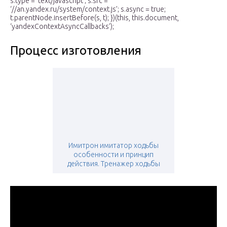
s.type = ‘text/javascript’; s.src =
‘//an.yandex.ru/system/context.js’; s.async = true;
t.parentNode.insertBefore(s, t); })(this, this.document,
‘yandexContextAsyncCallbacks’);
Процесс изготовления
Имитрон имитатор ходьбы
особенности и принцип
действия. Тренажер ходьбы