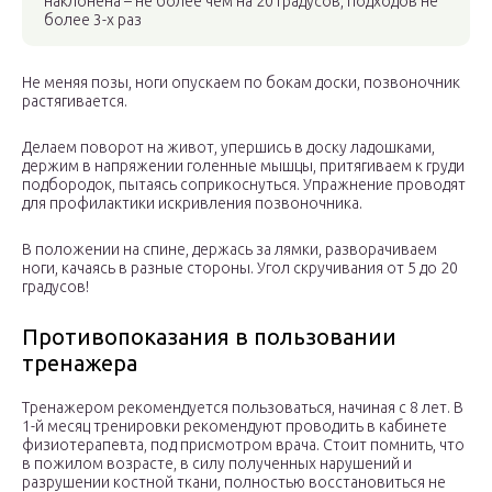
наклонена – не более чем на 20 градусов, подходов не
более 3-х раз
Не меняя позы, ноги опускаем по бокам доски, позвоночник
растягивается.
Делаем поворот на живот, упершись в доску ладошками,
держим в напряжении голенные мышцы, притягиваем к груди
подбородок, пытаясь соприкоснуться. Упражнение проводят
для профилактики искривления позвоночника.
В положении на спине, держась за лямки, разворачиваем
ноги, качаясь в разные стороны. Угол скручивания от 5 до 20
градусов!
Противопоказания в пользовании
тренажера
Тренажером рекомендуется пользоваться, начиная с 8 лет. В
1-й месяц тренировки рекомендуют проводить в кабинете
физиотерапевта, под присмотром врача. Стоит помнить, что
в пожилом возрасте, в силу полученных нарушений и
разрушении костной ткани, полностью восстановиться не