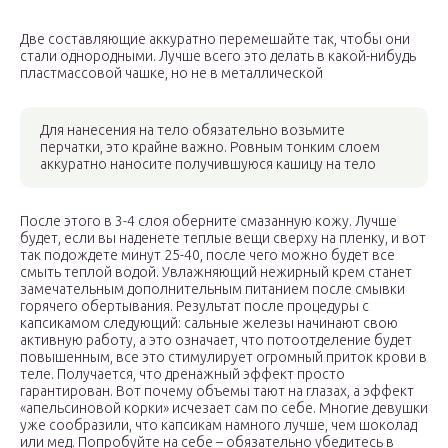
Две составляющие аккуратно перемешайте так, чтобы они
стали однородными. Лучше всего это делать в какой-нибудь
пластмассовой чашке, но не в металлической
Для нанесения на тело обязательно возьмите
перчатки, это крайне важно. Ровным тонким слоем
аккуратно наносите получившуюся кашицу на тело
После этого в 3-4 слоя оберните смазанную кожу. Лучше
будет, если вы наденете теплые вещи сверху на пленку, и вот
так подождете минут 25-40, после чего можно будет все
смыть теплой водой. Увлажняющий нежирный крем станет
замечательным дополнительным питанием после смывки
горячего обертывания. Результат после процедуры с
капсикамом следующий: сальные железы начинают свою
активную работу, а это означает, что потоотделение будет
повышенным, все это стимулирует огромный приток крови в
теле. Получается, что дренажный эффект просто
гарантирован. Вот почему объемы тают на глазах, а эффект
«апельсиновой корки» исчезает сам по себе. Многие девушки
уже сообразили, что капсикам намного лучше, чем шоколад
или мед. Попробуйте на себе – обязательно убедитесь в