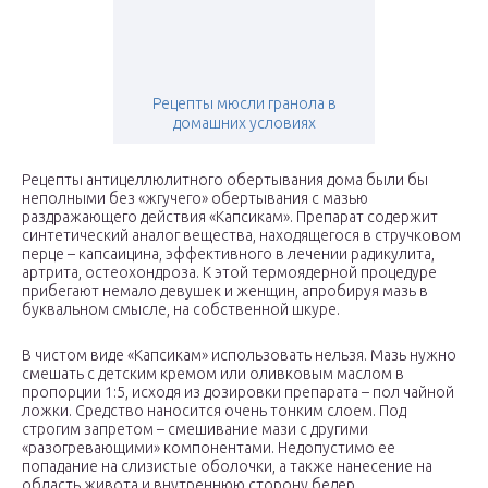
Рецепты мюсли гранола в
домашних условиях
Рецепты антицеллюлитного обертывания дома были бы
неполными без «жгучего» обертывания с мазью
раздражающего действия «Капсикам». Препарат содержит
синтетический аналог вещества, находящегося в стручковом
перце – капсаицина, эффективного в лечении радикулита,
артрита, остеохондроза. К этой термоядерной процедуре
прибегают немало девушек и женщин, апробируя мазь в
буквальном смысле, на собственной шкуре.
В чистом виде «Капсикам» использовать нельзя. Мазь нужно
смешать с детским кремом или оливковым маслом в
пропорции 1:5, исходя из дозировки препарата – пол чайной
ложки. Средство наносится очень тонким слоем. Под
строгим запретом – смешивание мази с другими
«разогревающими» компонентами. Недопустимо ее
попадание на слизистые оболочки, а также нанесение на
область живота и внутреннюю сторону бедер.