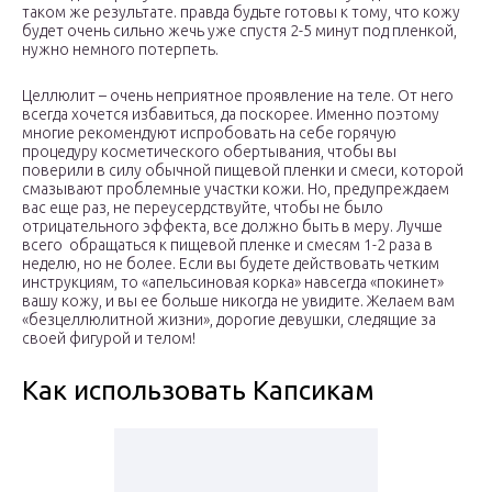
таком же результате. правда будьте готовы к тому, что кожу
будет очень сильно жечь уже спустя 2-5 минут под пленкой,
нужно немного потерпеть.
Целлюлит – очень неприятное проявление на теле. От него
всегда хочется избавиться, да поскорее. Именно поэтому
многие рекомендуют испробовать на себе горячую
процедуру косметического обертывания, чтобы вы
поверили в силу обычной пищевой пленки и смеси, которой
смазывают проблемные участки кожи. Но, предупреждаем
вас еще раз, не переусердствуйте, чтобы не было
отрицательного эффекта, все должно быть в меру. Лучше
всего обращаться к пищевой пленке и смесям 1-2 раза в
неделю, но не более. Если вы будете действовать четким
инструкциям, то «апельсиновая корка» навсегда «покинет»
вашу кожу, и вы ее больше никогда не увидите. Желаем вам
«безцеллюлитной жизни», дорогие девушки, следящие за
своей фигурой и телом!
Как использовать Капсикам