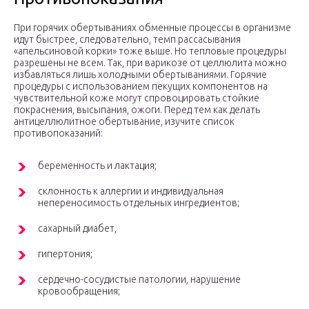
При горячих обертываниях обменные процессы в организме
идут быстрее, следовательно, темп рассасывания
«апельсиновой корки» тоже выше. Но тепловые процедуры
разрешены не всем. Так, при варикозе от целлюлита можно
избавляться лишь холодными обертываниями. Горячие
процедуры с использованием пекущих компонентов на
чувствительной коже могут спровоцировать стойкие
покраснения, высыпания, ожоги. Перед тем как делать
антицеллюлитное обертывание, изучите список
противопоказаний:
беременность и лактация;
склонность к аллергии и индивидуальная
непереносимость отдельных ингредиентов;
сахарный диабет,
гипертония;
сердечно-сосудистые патологии, нарушение
кровообращения;