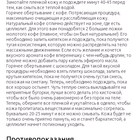
Замотайте пленкой кожу и подождите минут 40-45 перед
тем, как смыть все теплой водой.
Горячее обертывание с кофе. Потрясающая процедура,
максимально очищающая и расслабляющая кожу.
Натуральный кофе отлично действует на зоне, где есть
целлюлит. Для этого вам понадобятся 2 большие ложки
молотого кофе (главное, чтобы он был натуральным!). Его
необходимо залить кипятком и подождать, пока получится
тугая консистенция, которую можно распределять на тело
массажными движениями. Если есть желание и хочется
вкусного аромата кофе вперемешку с чем-нибудь другим, то
вполне можно добавить пару капель эфирного масла.
Горячее обертывание с шоколадом. Для такой вкусной
процедуры необходимо взять плитку шоколада, залить ее
крутым кипятком, пока не получится очень густая смесь,
похожая на сметану. Теперь, необходимо подождать, пока
все хорошо остынет. Чуть теплую смесь выкладывайте на
неприятные бугорки, лучше всего делать это кисточкой,
чтобы все было очень равномерно и без горок на теле.
Теперь, оберните все пленкой и укутайтесь в одеяло, чтобы
кожа пропиталась веществами и максимально согрелась.
Буквально 20-25 минут и все можно смывать. Кожа будет не
только очень приятно пахнуть, но и станет бархатистой, а
целлюлит начнет потихоньку уходить.
Противопоказания