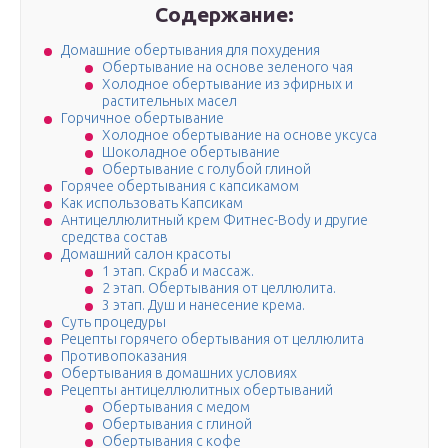
Содержание:
Домашние обертывания для похудения
Обертывание на основе зеленого чая
Холодное обертывание из эфирных и
растительных масел
Горчичное обертывание
Холодное обертывание на основе уксуса
Шоколадное обертывание
Обертывание с голубой глиной
Горячее обертывания с капсикамом
Как использовать Капсикам
Антицеллюлитный крем Фитнес-Body и другие
средства состав
Домашний салон красоты
1 этап. Скраб и массаж.
2 этап. Обертывания от целлюлита.
3 этап. Душ и нанесение крема.
Суть процедуры
Рецепты горячего обертывания от целлюлита
Противопоказания
Обертывания в домашних условиях
Рецепты антицеллюлитных обертываний
Обертывания с медом
Обертывания с глиной
Обертывания с кофе