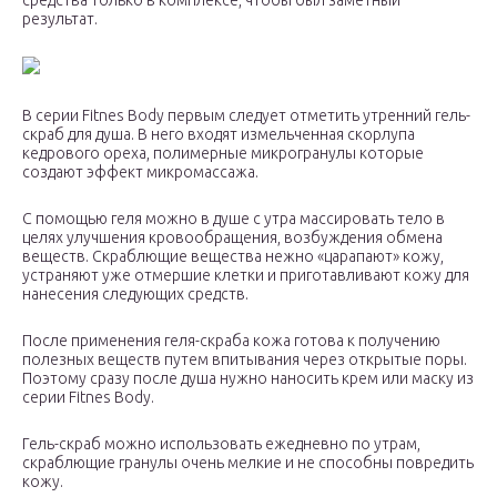
средства только в комплексе, чтобы был заметный
результат.
В серии Fitnes Body первым следует отметить утренний гель-
скраб для душа. В него входят измельченная скорлупа
кедрового ореха, полимерные микрогранулы которые
создают эффект микромассажа.
С помощью геля можно в душе с утра массировать тело в
целях улучшения кровообращения, возбуждения обмена
веществ. Скраблющие вещества нежно «царапают» кожу,
устраняют уже отмершие клетки и приготавливают кожу для
нанесения следующих средств.
После применения геля-скраба кожа готова к получению
полезных веществ путем впитывания через открытые поры.
Поэтому сразу после душа нужно наносить крем или маску из
серии Fitnes Body.
Гель-скраб можно использовать ежедневно по утрам,
скраблющие гранулы очень мелкие и не способны повредить
кожу.