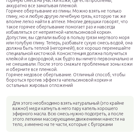
горячую смесь на участки кожи, где есть проблемы,
аккуратно все заматывая пленкой.
Горячее обертывание из глины. Можно взять не только
глину, но и любую другую лечебную грязь, которую так же
вполне легко найти в аптеке. Многие девушки говорят, что
такое горячее обертывание помогает раз и навсегда
избавляться от неприятной «апельсиновой корки».
Допустим, вы сделали выбор в пользу грязи мертвого моря
или голубую глину. Теперь, разбавьте сухую смесь водой, она
должна быть теплой (негорячей!), все хорошо перемешайте
специальной кисточкой. Консистенция должна получиться
клейкой и однородной, как будто вы ничего первоначально и
не смешивали. После этого смажьте проблемные зоны кожи
и оберните все пленкой.
Горячее медовое обертывание. Отличный способ, чтобы
бороться против эффекта «апельсиновой корки» и
остальных жировых отложений
Для этого необходимо взять натуральный (это крайне
важно!) мед и капнуть в него пару капель хорошего
эфирного масла. Всю смесь нужно подогреть, а после
этого легкими массирующими движениями нанести на
тело, а именно на те части, которые с бугорками