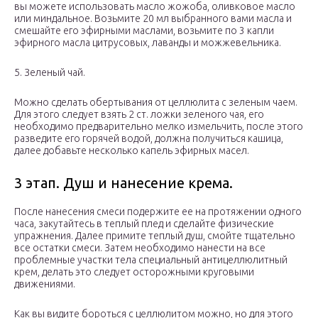
вы можете использовать масло жожоба, оливковое масло
или миндальное. Возьмите 20 мл выбранного вами масла и
смешайте его эфирными маслами, возьмите по 3 капли
эфирного масла цитрусовых, лаванды и можжевельника.
5. Зеленый чай.
Можно сделать обертывания от целлюлита с зеленым чаем.
Для этого следует взять 2 ст. ложки зеленого чая, его
необходимо предварительно мелко измельчить, после этого
разведите его горячей водой, должна получиться кашица,
далее добавьте несколько капель эфирных масел.
3 этап. Душ и нанесение крема.
После нанесения смеси подержите ее на протяжении одного
часа, закутайтесь в теплый плед и сделайте физические
упражнения. Далее примите теплый душ, смойте тщательно
все остатки смеси. Затем необходимо нанести на все
проблемные участки тела специальный антицеллюлитный
крем, делать это следует осторожными круговыми
движениями.
Как вы видите бороться с целлюлитом можно, но для этого