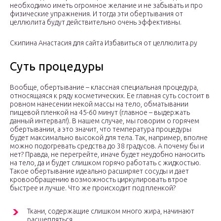
необходимо иметь огромное желание и не забывать и про
физические упражнения. И тогда эти обертывания от
целлюлита будут действительно очень эффективны.
Скипина Анастасия для сайта Избавиться от целлюлита.ру
Суть процедуры
Вообще, обертывание – классная специальная процедура,
относящаяся к ряду косметических. Ее главная суть состоит в
ровном нанесении некой массы на тело, обматывании
пищевой пленкой на 45-60 минут (главное – выдержать
данный интервал!). В нашем случае, мы говорим о горячем
обертывании, а это значит, что температура процедуры
будет максимально высокой для тела. Так, например, вполне
можно подогревать средства до 38 градусов. А почему бы и
нет? Правда, не перегрейте, иначе будет неудобно наносить
на тело, да и будет слишком горячо работать с жидкостью.
Такое обертывание идеально расширяет сосуды и дает
кровообращению возможность циркулировать втрое
быстрее и лучше. Что же происходит под пленкой?
Ткани, содержащие слишком много жира, начинают
расщепляться.