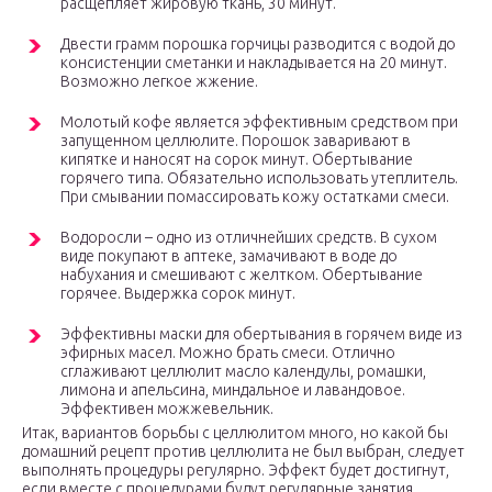
расщепляет жировую ткань, 30 минут.
Двести грамм порошка горчицы разводится с водой до
консистенции сметанки и накладывается на 20 минут.
Возможно легкое жжение.
Молотый кофе является эффективным средством при
запущенном целлюлите. Порошок заваривают в
кипятке и наносят на сорок минут. Обертывание
горячего типа. Обязательно использовать утеплитель.
При смывании помассировать кожу остатками смеси.
Водоросли – одно из отличнейших средств. В сухом
виде покупают в аптеке, замачивают в воде до
набухания и смешивают с желтком. Обертывание
горячее. Выдержка сорок минут.
Эффективны маски для обертывания в горячем виде из
эфирных масел. Можно брать смеси. Отлично
сглаживают целлюлит масло календулы, ромашки,
лимона и апельсина, миндальное и лавандовое.
Эффективен можжевельник.
Итак, вариантов борьбы с целлюлитом много, но какой бы
домашний рецепт против целлюлита не был выбран, следует
выполнять процедуры регулярно. Эффект будет достигнут,
если вместе с процедурами будут регулярные занятия