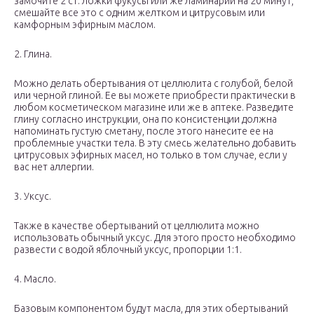
замочите 2 ст. ложки фукусы или же ламинарии на 20 минут,
смешайте все это с одним желтком и цитрусовым или
камфорным эфирным маслом.
2. Глина.
Можно делать обертывания от целлюлита с голубой, белой
или черной глиной. Ее вы можете приобрести практически в
любом косметическом магазине или же в аптеке. Разведите
глину согласно инструкции, она по консистенции должна
напоминать густую сметану, после этого нанесите ее на
проблемные участки тела. В эту смесь желательно добавить
цитрусовых эфирных масел, но только в том случае, если у
вас нет аллергии.
3. Уксус.
Также в качестве обертываний от целлюлита можно
использовать обычный уксус. Для этого просто необходимо
развести с водой яблочный уксус, пропорции 1:1.
4. Масло.
Базовым компонентом будут масла, для этих обертываний