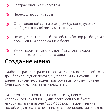
Завтрак: овсянка с йогуртом.
Перекус: творог и ягоды.
Обед: овощной суп на овощном бульоне, кусочек
хлеба, можно добавить картофель.
Перекус: протеиновый коктейль либо порция йогурта с
повышенным содержанием белка.
Ужин: порция мяса или рыбы, 1столовая ложка
коричневого риса, плюс овощи.
Создание меню
Наиболее распространенная схема БУЧ включает в себя от 2
до 5 белковых дней подряд, 1 углеводный и 1 смешанный.
Далее периодичность дней повторяется по кругу, пока не
будет достигнут желаемый результат.
На время диеты желательно сократить дневную
калорийность питания. Лучше всего, если она будет
находиться в диапазоне 1200-1600 ккал. Нижняя планка
подойдет для тех, кто не занимается тренировками, верхняя –