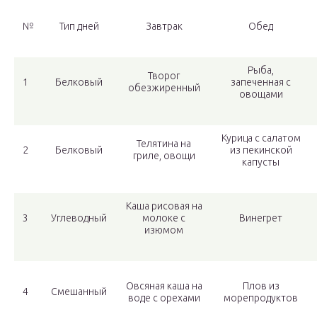
№
Тип дней
Завтрак
Обед
Рыба,
Творог
1
Белковый
запеченная с
обезжиренный
овощами
Курица с салатом
Телятина на
2
Белковый
из пекинской
гриле, овощи
капусты
Каша рисовая на
3
Углеводный
молоке с
Винегрет
изюмом
Овсяная каша на
Плов из
4
Смешанный
воде с орехами
морепродуктов