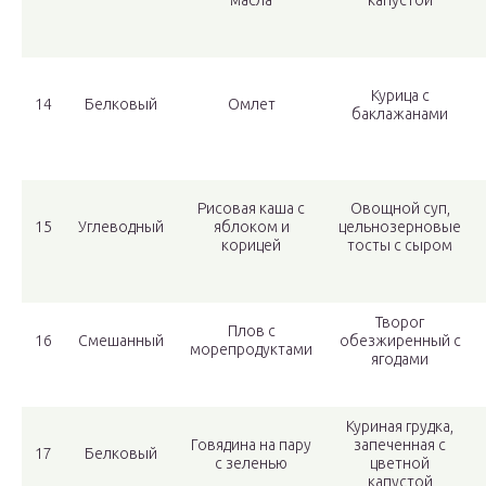
масла
капустой
Курица с
14
Белковый
Омлет
баклажанами
Рисовая каша с
Овощной суп,
15
Углеводный
яблоком и
цельнозерновые
корицей
тосты с сыром
Творог
Плов с
16
Смешанный
обезжиренный с
морепродуктами
ягодами
Куриная грудка,
Говядина на пару
запеченная с
17
Белковый
с зеленью
цветной
капустой