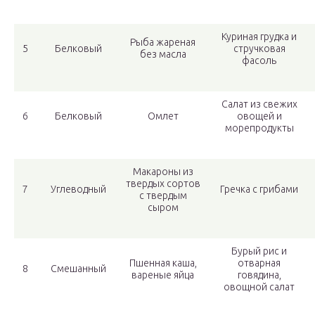
Куриная грудка и
Рыба жареная
5
Белковый
стручковая
без масла
фасоль
Салат из свежих
6
Белковый
Омлет
овощей и
морепродукты
Макароны из
твердых сортов
7
Углеводный
Гречка с грибами
с твердым
сыром
Бурый рис и
Пшенная каша,
отварная
8
Смешанный
вареные яйца
говядина,
овощной салат