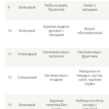
Рыба на гриле,
Омлет с
9
Белковый
брокколи
овощами
Куриная грудка в
Творог
10
Белковый
духовке с
обезжиренный
овощами
Гречневая каша с
Овсяная каша с
11
Углеводный
молоком
фруктами
Макароны из
Овсяная каша с
твердых сортов,
12
Смешанный
ягодами
салат, куриная
грудка
Жареная
Рыбные котлеты
13
Белковый
телятина без
на пару с