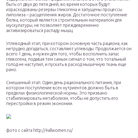
быть от двух до пяти дней, во время которых будут
израсходованы резервы гликогена и запущены процессы
липолиза – расщепления жиров. Достаточное поступление
белка, который является строительным материалом для
мускулатуры, не позволяет преждевременно
активизироваться распаду мышц.
Углеводный этап, при котором основную часть рациона, как
нетрудно догадаться, составляют углеводы. Продолжается он
всего 1 день, и нужен для того, чтобы восполнить запас
гликогена, подавая тем самым сигнал о том, что тотальный
голод не наступил, и пускать в расход мышечную ткань еще
рано.
Смешанный этап. Один день рационального питания, при
котором поступление всех нутриентов должно быть в
пределах физиологической нормы. Это призвано
стабилизировать метаболизм, чтобы не допустить его
перестройки в режим экономии.
фото с сайта http://4allwomen.ru/