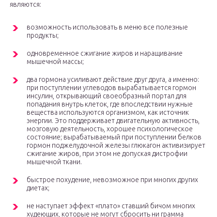
являются:
возможность использовать в меню все полезные
продукты;
одновременное сжигание жиров и наращивание
мышечной массы;
два гормона усиливают действие друг друга, а именно:
при поступлении углеводов вырабатывается гормон
инсулин, открывающий своеобразный портал для
попадания внутрь клеток, где впоследствии нужные
вещества используются организмом, как источник
энергии. Это поддерживает двигательную активность,
мозговую деятельность, хорошее психологическое
состояние; вырабатываемый при поступлении белков
гормон поджелудочной железы глюкагон активизирует
сжигание жиров, при этом не допуская дистрофии
мышечной ткани.
быстрое похудение, невозможное при многих других
диетах;
не наступает эффект «плато» ставший бичом многих
худеющих, которые не могут сбросить ни грамма