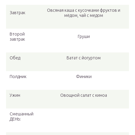
Овсяная каша с кусочками фруктов и
Завтрак
мёдом, чай с медом
Второй
Груши
завтрак
Обед
Батат с йогуртом
Полдник
Финики
Ужин
Овощной салат с киноа
Смешанный
ДЕНЬ: