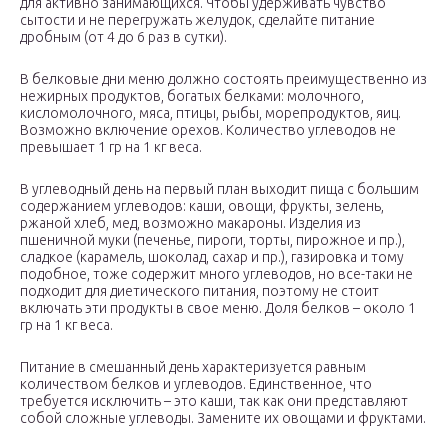
для активно занимающихся. Чтобы удерживать чувство
сытости и не перегружать желудок, сделайте питание
дробным (от 4 до 6 раз в сутки).
В белковые дни меню должно состоять преимущественно из
нежирных продуктов, богатых белками: молочного,
кисломолочного, мяса, птицы, рыбы, морепродуктов, яиц.
Возможно включение орехов. Количество углеводов не
превышает 1 гр на 1 кг веса.
В углеводный день на первый план выходит пища с большим
содержанием углеводов: каши, овощи, фрукты, зелень,
ржаной хлеб, мед, возможно макароны. Изделия из
пшеничной муки (печенье, пироги, торты, пирожное и пр.),
сладкое (карамель, шоколад, сахар и пр.), газировка и тому
подобное, тоже содержит много углеводов, но все-таки не
подходит для диетического питания, поэтому не стоит
включать эти продукты в свое меню. Доля белков – около 1
гр на 1 кг веса.
Питание в смешанный день характеризуется равным
количеством белков и углеводов. Единственное, что
требуется исключить – это каши, так как они представляют
собой сложные углеводы. Замените их овощами и фруктами.