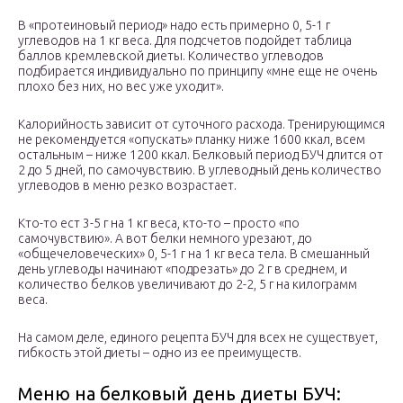
В «протеиновый период» надо есть примерно 0, 5-1 г
углеводов на 1 кг веса. Для подсчетов подойдет таблица
баллов кремлевской диеты. Количество углеводов
подбирается индивидуально по принципу «мне еще не очень
плохо без них, но вес уже уходит».
Калорийность зависит от суточного расхода. Тренирующимся
не рекомендуется «опускать» планку ниже 1600 ккал, всем
остальным – ниже 1200 ккал. Белковый период БУЧ длится от
2 до 5 дней, по самочувствию. В углеводный день количество
углеводов в меню резко возрастает.
Кто-то ест 3-5 г на 1 кг веса, кто-то – просто «по
самочувствию». А вот белки немного урезают, до
«общечеловеческих» 0, 5-1 г на 1 кг веса тела. В смешанный
день углеводы начинают «подрезать» до 2 г в среднем, и
количество белков увеличивают до 2-2, 5 г на килограмм
веса.
На самом деле, единого рецепта БУЧ для всех не существует,
гибкость этой диеты – одно из ее преимуществ.
Меню на белковый день диеты БУЧ: