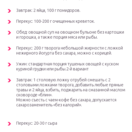
Завтрак: 2 яйца, 100 г помидоров.
Перекус: 100-200 г очищенных креветок.
Обед: овощной суп на овощном бульоне без картошки
и горошка, а также порция мяса или рыбы.
Перекус: 200 г творога небольшой жирности с ложкой
нежирного йогурта без сахара, можно с корицей.
Ужин: стандартная порция тушеных овощей с куском
куриной грудки или рыбы.2-й вариант
Завтрак: 1 столовую ложку отрубей смешать с 2
столовыми ложками творога, добавить любые пряные
травы и 2 яйца, взбить, поджарить на смазанной маслом
сковороде «блин».
Можно съесть с чаем-кофе без сахара, допускается
сахарозаменитель «без калорий».
Перекус: 20-30 г сыра