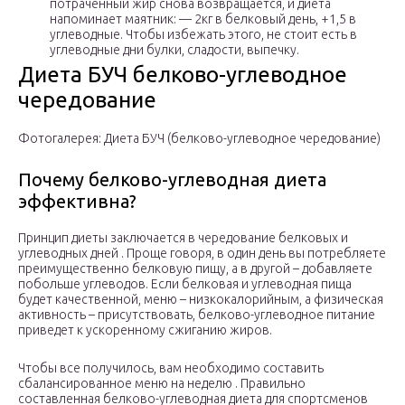
потраченный жир снова возвращается, и диета
напоминает маятник: — 2кг в белковый день, +1,5 в
углеводные. Чтобы избежать этого, не стоит есть в
углеводные дни булки, сладости, выпечку.
Диета БУЧ белково-углеводное
чередование
Фотогалерея: Диета БУЧ (белково-углеводное чередование)
Почему белково-углеводная диета
эффективна?
Принцип диеты заключается в чередование белковых и
углеводных дней . Проще говоря, в один день вы потребляете
преимущественно белковую пищу, а в другой – добавляете
побольше углеводов. Если белковая и углеводная пища
будет качественной, меню – низкокалорийным, а физическая
активность – присутствовать, белково-углеводное питание
приведет к ускоренному сжиганию жиров.
Чтобы все получилось, вам необходимо составить
сбалансированное меню на неделю . Правильно
составленная белково-углеводная диета для спортсменов