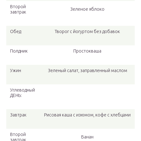
Второй
Зеленое яблоко
завтрак
Обед
Творог с йогуртом без добавок
Полдник
Простокваша
Ужин
Зеленый салат, заправленный маслом
Углеводный
ДЕНЬ:
Завтрак
Рисовая каша с изюмом, кофе с хлебцами
Второй
Банан
завтрак