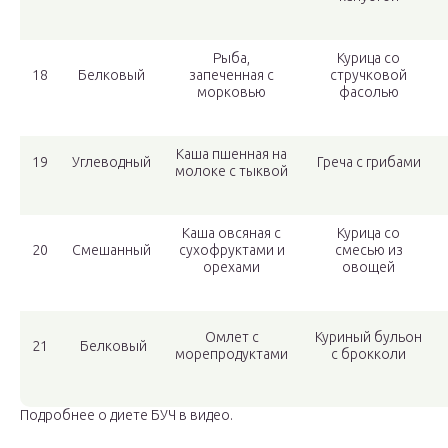
Рыба,
Курица со
18
Белковый
запеченная с
стручковой
морковью
фасолью
Каша пшенная на
19
Углеводный
Греча с грибами
молоке с тыквой
Каша овсяная с
Курица со
20
Смешанный
сухофруктами и
смесью из
орехами
овощей
Омлет с
Куриный бульон
21
Белковый
морепродуктами
с брокколи
Подробнее о диете БУЧ в видео.