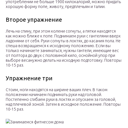
употреблении не больше 1900 килокалорий, можно придать
хорошую форму попе, животу, предплечьям и талии.
Второе упражнение
Лечь на спину, при этом колени согнуты, а пятки находятся
как можно ближе к попе. Поднимаем руки с гантелями вверх
ладонями от себя. Руки согнуты в локтях, до касания пола. Не
спеша возвращаемся к исходному положению. Если вы
только начинаете заниматься, нужны гантели, имеющие вес
от полтора до двух с половиной кило, оснойной упор при
выборе весанужно делать на исходную подготовку. Повторы
10-15 раз.
Упражнение три
Стоим, ноги находятся на ширине ваших плеч. В таком
положении начинаем поднимать руки над головой.
Постепенно сгибаем руки в локтях и опускаем за головой,
над плечевой зоной. Затем в исходное положение. Повторы
10-15 раз.
Занимаемся фитнесом дома