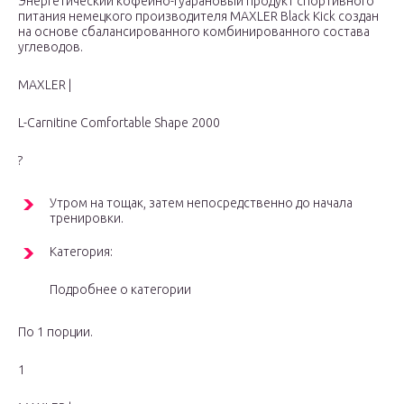
Энергетический кофеино-гуарановый продукт спортивного
питания немецкого производителя MAXLER Black Kick создан
на основе сбалансированного комбинированного состава
углеводов.
MAXLER |
L-Carnitine Comfortable Shape 2000
?
Утром на тощак, затем непосредственно до начала
тренировки.
Категория:
Подробнее о категории
По 1 порции.
1