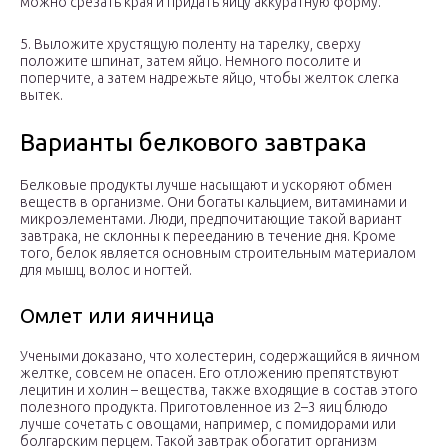
можно срезать края и придать яйцу аккуратную форму.
5. Выложите хрустящую поленту на тарелку, сверху
положите шпинат, затем яйцо. Немного посолите и
поперчите, а затем надрежьте яйцо, чтобы желток слегка
вытек.
Варианты белкового завтрака
Белковые продукты лучше насыщают и ускоряют обмен
веществ в организме. Они богаты кальцием, витаминами и
микроэлементами. Люди, предпочитающие такой вариант
завтрака, не склонны к перееданию в течение дня. Кроме
того, белок является основным строительным материалом
для мышц, волос и ногтей.
Омлет или яичница
Учеными доказано, что холестерин, содержащийся в яичном
желтке, совсем не опасен. Его отложению препятствуют
лецитин и холин – вещества, также входящие в состав этого
полезного продукта. Приготовленное из 2–3 яиц блюдо
лучше сочетать с овощами, например, с помидорами или
болгарским перцем. Такой завтрак обогатит организм