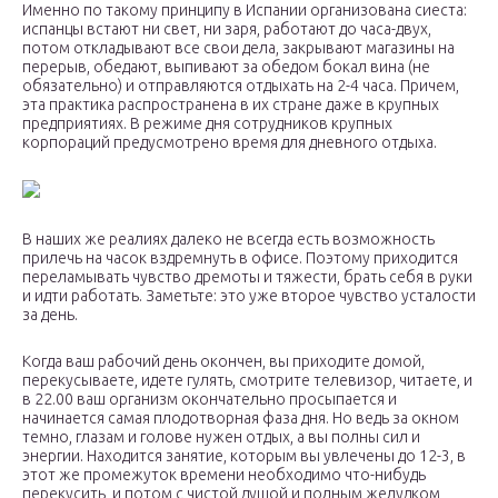
Именно по такому принципу в Испании организована сиеста:
испанцы встают ни свет, ни заря, работают до часа-двух,
потом откладывают все свои дела, закрывают магазины на
перерыв, обедают, выпивают за обедом бокал вина (не
обязательно) и отправляются отдыхать на 2-4 часа. Причем,
эта практика распространена в их стране даже в крупных
предприятиях. В режиме дня сотрудников крупных
корпораций предусмотрено время для дневного отдыха.
В наших же реалиях далеко не всегда есть возможность
прилечь на часок вздремнуть в офисе. Поэтому приходится
переламывать чувство дремоты и тяжести, брать себя в руки
и идти работать. Заметьте: это уже второе чувство усталости
за день.
Когда ваш рабочий день окончен, вы приходите домой,
перекусываете, идете гулять, смотрите телевизор, читаете, и
в 22.00 ваш организм окончательно просыпается и
начинается самая плодотворная фаза дня. Но ведь за окном
темно, глазам и голове нужен отдых, а вы полны сил и
энергии. Находится занятие, которым вы увлечены до 12-3, в
этот же промежуток времени необходимо что-нибудь
перекусить, и потом с чистой душой и полным желудком