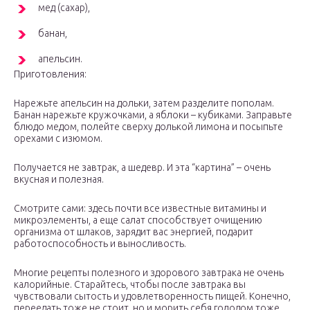
мед (сахар),
банан,
апельсин.
Приготовления:
Нарежьте апельсин на дольки, затем разделите пополам.
Банан нарежьте кружочками, а яблоки – кубиками. Заправьте
блюдо медом, полейте сверху долькой лимона и посыпьте
орехами с изюмом.
Получается не завтрак, а шедевр. И эта “картина” – очень
вкусная и полезная.
Смотрите сами: здесь почти все известные витамины и
микроэлементы, а еще салат способствует очищению
организма от шлаков, зарядит вас энергией, подарит
работоспособность и выносливость.
Многие рецепты полезного и здорового завтрака не очень
калорийные. Старайтесь, чтобы после завтрака вы
чувствовали сытость и удовлетворенность пищей. Конечно,
переедать тоже не стоит, но и морить себя голодом тоже.