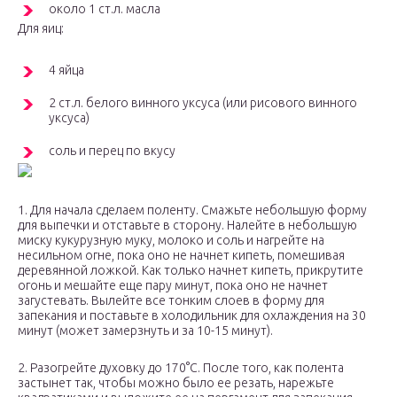
около 1 ст.л. масла
Для яиц:
4 яйца
2 ст.л. белого винного уксуса (или рисового винного
уксуса)
соль и перец по вкусу
1. Для начала сделаем поленту. Смажьте небольшую форму
для выпечки и отставьте в сторону. Налейте в небольшую
миску кукурузную муку, молоко и соль и нагрейте на
несильном огне, пока оно не начнет кипеть, помешивая
деревянной ложкой. Как только начнет кипеть, прикрутите
огонь и мешайте еще пару минут, пока оно не начнет
загустевать. Вылейте все тонким слоев в форму для
запекания и поставьте в холодильник для охлаждения на 30
минут (может замерзнуть и за 10-15 минут).
2. Разогрейте духовку до 170°С. После того, как полента
застынет так, чтобы можно было ее резать, нарежьте