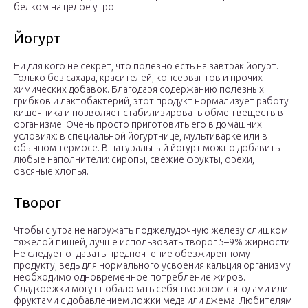
белком на целое утро.
Йогурт
Ни для кого не секрет, что полезно есть на завтрак йогурт.
Только без сахара, красителей, консервантов и прочих
химических добавок. Благодаря содержанию полезных
грибков и лактобактерий, этот продукт нормализует работу
кишечника и позволяет стабилизировать обмен веществ в
организме. Очень просто приготовить его в домашних
условиях: в специальной йогуртнице, мультиварке или в
обычном термосе. В натуральный йогурт можно добавить
любые наполнители: сиропы, свежие фрукты, орехи,
овсяные хлопья.
Творог
Чтобы с утра не нагружать поджелудочную железу слишком
тяжелой пищей, лучше использовать творог 5–9% жирности.
Не следует отдавать предпочтение обезжиренному
продукту, ведь для нормального усвоения кальция организму
необходимо одновременное потребление жиров.
Сладкоежки могут побаловать себя творогом с ягодами или
фруктами с добавлением ложки меда или джема. Любителям