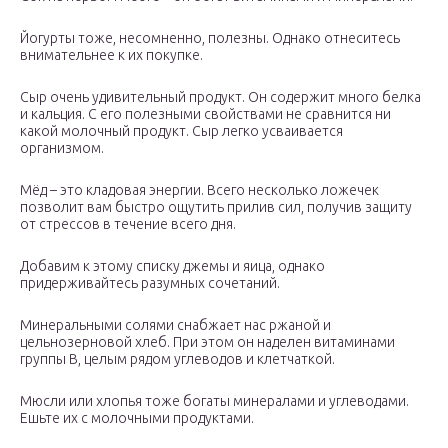
Йогурты тоже, несомненно, полезны. Однако отнеситесь
внимательнее к их покупке.
Сыр очень удивительный продукт. Он содержит много белка
и кальция. С его полезными свойствами не сравнится ни
какой молочный продукт. Сыр легко усваивается
организмом.
Мёд – это кладовая энергии. Всего несколько ложечек
позволит вам быстро ощутить прилив сил, получив защиту
от стрессов в течение всего дня.
Добавим к этому списку джемы и яица, однако
придерживайтесь разумных сочетаний.
Минеральными солями снабжает нас ржаной и
цельнозерновой хлеб. При этом он наделен витаминами
группы В, целым рядом углеводов и клетчаткой.
Мюсли или хлопья тоже богаты минералами и углеводами.
Ешьте их с молочными продуктами.