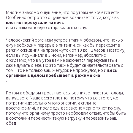
Многим знакомо ощущение, что по утрам не хочется есть.
Особенно остро это ощущение возникает тогда, когда вы
плотно перекусили на ночь
или слишком поздно отправились ко сну.
Человеческий организм устроен таким образом, что ночью
ему необходим перерыв в питании, он как бы переходит в
режим ожидания на промежуток от 10 до 12 часов. Поэтому,
если вы поужинали в 3 ночи, например, абсолютно
ожидаемо, что в 8 утра вам не захочется перекусывать и
даже думать о еде. Но это также будет свидетельствовать о
том, что не только ваш желудок не проснулся, но и
весь
организм в целом пребывает в режиме сна
.
Потом к обеду вы просыпаетесь, возникает чувство голода,
вы кушаете (чаще всего плотно, потому что до этого уже
потратили довольно много энергии, а силы не
восстановили), и после еды вас закономерно тянет ко сну,
потому что организму просто необходим отдых, чтобы быть
в состоянии перенести такую нагрузку и переварить ваш
обед.