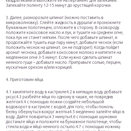
квадратиками и выложите ее на пергамент для запекания.
Запекайте поленту 12-15 минут до хрустящей корочки.
3. Далее, разморозьте шпинат (можно поставить в
микроволновку). Слейте жидкость в дуршлаг и промокните
бумажным полотенцем, отложите в сторону. В сковороду
положите кокосовое масло и лук, и тушите на среднем огне,
пока лук не станет мягким. После чего добавьте шпинат, и
продолжайте тушить еще пару минут, добавьте чеснок (если
положить чеснок на шпинат, он не подгорит). Когда пойдет
аромат чеснока, добавьте кокосовое молоко и кипятите на
медленном огне 3-5 минут. Если нужно сделать шпинат
немного гуще – добавьте масло. Приправьте солью, перцем,
мускатным орехом и/или корицей.
4. Приготовим яйца.
4.1 закипятите воду в кастрюле4.2 в кипящую воду добавьте
уксус4.3 разбейте яйца по одному в чашке, не повредив
желток4.4 с помощью ложки создайте небольшой
водоворот в кастрюле с водой, для того, чтобы помочь
белку обернуться вокруг желтка4.5 медленно залейте яйцо в
воду. Дайте повариться 3 минуты4.6 с помощью шумовки
достаньте яйцо и положите на бумажное полотенце, чтобы
стекла вода и яйцо немного остыло.4.7 с помощью ножниц