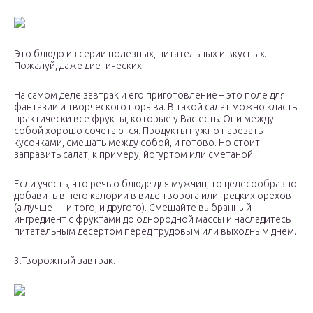
Это блюдо из серии полезных, питательных и вкусных.
Пожалуй, даже диетических.
На самом деле завтрак и его приготовление – это поле для
фантазии и творческого порыва. В такой салат можно класть
практически все фрукты, которые у Вас есть. Они между
собой хорошо сочетаются. Продукты нужно нарезать
кусочками, смешать между собой, и готово. Но стоит
заправить салат, к примеру, йогуртом или сметаной.
Если учесть, что речь о блюде для мужчин, то целесообразно
добавить в него калории в виде творога или грецких орехов
(а лучше — и того, и другого). Смешайте выбранный
ингредиент с фруктами до однородной массы и насладитесь
питательным десертом перед трудовым или выходным днём.
3.Творожный завтрак.