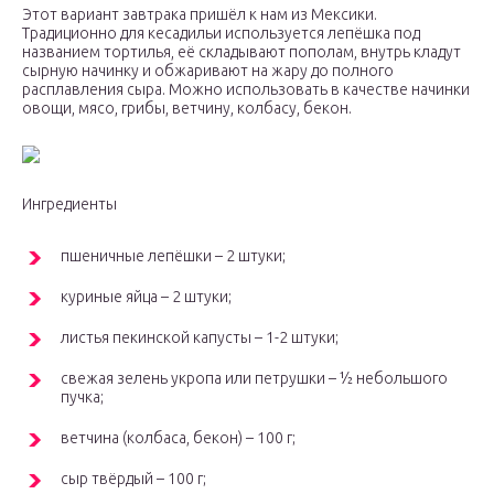
Этот вариант завтрака пришёл к нам из Мексики.
Традиционно для кесадильи используется лепёшка под
названием тортилья, её складывают пополам, внутрь кладут
сырную начинку и обжаривают на жару до полного
расплавления сыра. Можно использовать в качестве начинки
овощи, мясо, грибы, ветчину, колбасу, бекон.
Ингредиенты
пшеничные лепёшки – 2 штуки;
куриные яйца – 2 штуки;
листья пекинской капусты – 1-2 штуки;
свежая зелень укропа или петрушки – ½ небольшого
пучка;
ветчина (колбаса, бекон) – 100 г;
сыр твёрдый – 100 г;