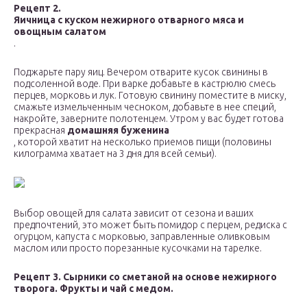
Рецепт 2.
Яичница с куском нежирного отварного мяса и
овощным салатом
.
Поджарьте пару яиц. Вечером отварите кусок свинины в
подсоленной воде. При варке добавьте в кастрюлю смесь
перцев, морковь и лук. Готовую свинину поместите в миску,
смажьте измельченным чесноком, добавьте в нее специй,
накройте, заверните полотенцем. Утром у вас будет готова
прекрасная
домашняя буженина
, которой хватит на несколько приемов пищи (половины
килограмма хватает на 3 дня для всей семьи).
Выбор овощей для салата зависит от сезона и ваших
предпочтений, это может быть помидор с перцем, редиска с
огурцом, капуста с морковью, заправленные оливковым
маслом или просто порезанные кусочками на тарелке.
Рецепт 3. Сырники со сметаной на основе нежирного
творога. Фрукты и чай с медом.