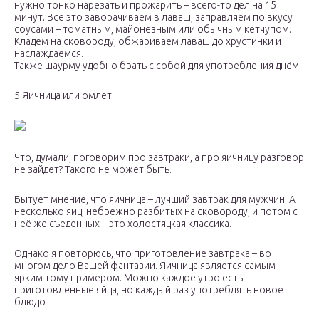
нужно тонко нарезать и прожарить – всего-то дел на 15
минут. Всё это заворачиваем в лаваш, заправляем по вкусу
соусами – томатным, майонезным или обычным кетчупом.
Кладём на сковороду, обжариваем лаваш до хрустинки и
наслаждаемся.
Также шаурму удобно брать с собой для употребления днём.
5.Яичница или омлет.
Что, думали, поговорим про завтраки, а про яичницу разговор
не зайдет? Такого не может быть.
Бытует мнение, что яичница – лучший завтрак для мужчин. А
несколько яиц, небрежно разбитых на сковороду, и потом с
неё же съеденных – это холостяцкая классика.
Однако я повторюсь, что приготовление завтрака – во
многом дело Вашей фантазии. Яичница является самым
ярким тому примером. Можно каждое утро есть
приготовленные яйца, но каждый раз употреблять новое
блюдо