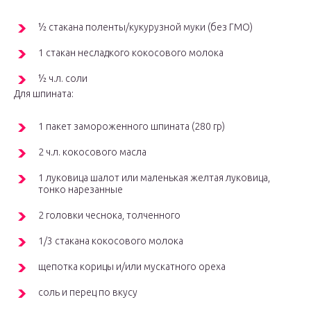
½ стакана поленты/кукурузной муки (без ГМО)
1 стакан несладкого кокосового молока
½ ч.л. соли
Для шпината:
1 пакет замороженного шпината (280 гр)
2 ч.л. кокосового масла
1 луковица шалот или маленькая желтая луковица,
тонко нарезанные
2 головки чеснока, толченного
1/3 стакана кокосового молока
щепотка корицы и/или мускатного ореха
соль и перец по вкусу