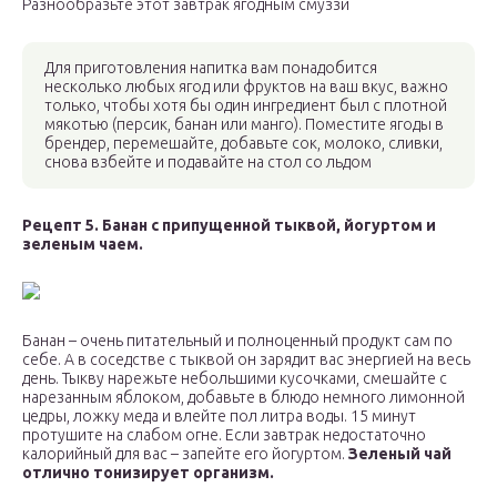
Разнообразьте этот завтрак ягодным смуззи
Для приготовления напитка вам понадобится
несколько любых ягод или фруктов на ваш вкус, важно
только, чтобы хотя бы один ингредиент был с плотной
мякотью (персик, банан или манго). Поместите ягоды в
брендер, перемешайте, добавьте сок, молоко, сливки,
снова взбейте и подавайте на стол со льдом
Рецепт 5. Банан с припущенной тыквой, йогуртом и
зеленым чаем.
Банан – очень питательный и полноценный продукт сам по
себе. А в соседстве с тыквой он зарядит вас энергией на весь
день. Тыкву нарежьте небольшими кусочками, смешайте с
нарезанным яблоком, добавьте в блюдо немного лимонной
цедры, ложку меда и влейте пол литра воды. 15 минут
протушите на слабом огне. Если завтрак недостаточно
калорийный для вас – запейте его йогуртом.
Зеленый чай
отлично тонизирует организм.