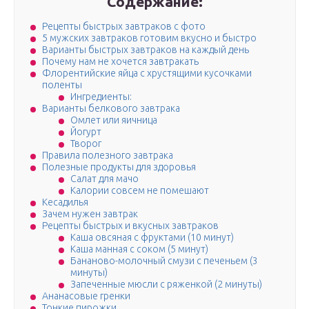
Содержание:
Рецепты быстрых завтраков с фото
5 мужских завтраков готовим вкусно и быстро
Варианты быстрых завтраков на каждый день
Почему нам не хочется завтракать
Флорентийские яйца с хрустящими кусочками
поленты
Ингредиенты:
Варианты белкового завтрака
Омлет или яичница
Йогурт
Творог
Правила полезного завтрака
Полезные продукты для здоровья
Салат для мачо
Калории совсем не помешают
Кесадилья
Зачем нужен завтрак
Рецепты быстрых и вкусных завтраков
Каша овсяная с фруктами (10 минут)
Каша манная с соком (5 минут)
Бананово-молочный смузи с печеньем (3
минуты)
Запеченные мюсли с ряженкой (2 минуты)
Ананасовые гренки
Тонкие пирожки