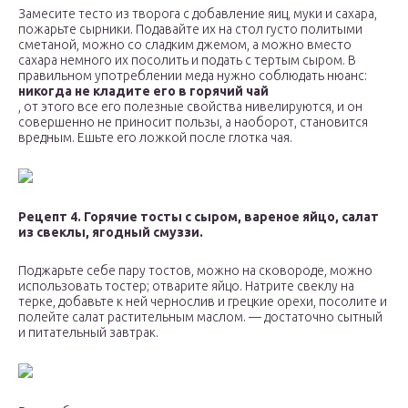
Замесите тесто из творога с добавление яиц, муки и сахара,
пожарьте сырники. Подавайте их на стол густо политыми
сметаной, можно со сладким джемом, а можно вместо
сахара немного их посолить и подать с тертым сыром. В
правильном употреблении меда нужно соблюдать нюанс:
никогда не кладите его в горячий чай
, от этого все его полезные свойства нивелируются, и он
совершенно не приносит пользы, а наоборот, становится
вредным. Ешьте его ложкой после глотка чая.
Рецепт 4. Горячие тосты с сыром, вареное яйцо, салат
из свеклы, ягодный смуззи.
Поджарьте себе пару тостов, можно на сковороде, можно
использовать тостер; отварите яйцо. Натрите свеклу на
терке, добавьте к ней чернослив и грецкие орехи, посолите и
полейте салат растительным маслом. — достаточно сытный
и питательный завтрак.