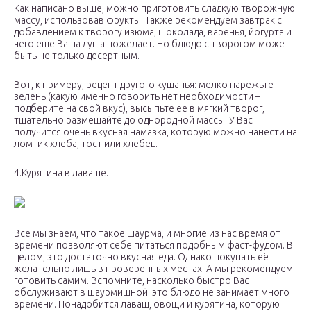
Как написано выше, можно приготовить сладкую творожную
массу, использовав фрукты. Также рекомендуем завтрак с
добавлением к творогу изюма, шоколада, варенья, йогурта и
чего ещё Ваша душа пожелает. Но блюдо с творогом может
быть не только десертным.
Вот, к примеру, рецепт другого кушанья: мелко нарежьте
зелень (какую именно говорить нет необходимости –
подберите на свой вкус), высыпьте ее в мягкий творог,
тщательно размешайте до однородной массы. У Вас
получится очень вкусная намазка, которую можно нанести на
ломтик хлеба, тост или хлебец.
4.Курятина в лаваше.
Все мы знаем, что такое шаурма, и многие из нас время от
времени позволяют себе питаться подобным фаст-фудом. В
целом, это достаточно вкусная еда. Однако покупать её
желательно лишь в проверенных местах. А мы рекомендуем
готовить самим. Вспомните, насколько быстро Вас
обслуживают в шаурмишной: это блюдо не занимает много
времени. Понадобится лаваш, овощи и курятина, которую