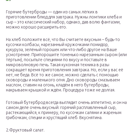
Горячие бутерброды — один из самых лёгких в
приготовлении блюд для завтрака. Нужны ломтики хлеба и
сыр – это классический набор, однако, дав волю фантазии,
можно хорошо расширить его.
На хлеб положите всё, что Вы считаете вкусным – будь-то
кусочки колбасы, нарезанный кружочками помидор,
кукуруза, зелёный горошек или что-либо другое на Ваше
усмотрение. Припорошите тоненько нарезанным сыром (или
тёртым), посыпьте специями по вкусу и поставьте в
микроволновую печь. Такая кухонная техника в разы
сокращает время приготовления завтрака. Но, если у вас её
нет, не беда. Всё то же самое, можно сделать с помощью
сковороды и маленького огня. Дно сковороды смазываем
маслом, ставим на огонь, кладём в него бутерброды,
накрываем крышкой и ждём. Процедура тоже не долгая.
Готовый бутерброд всегда выглядит очень аппетитно, и он на
самом деле очень вкусный: горячий расплавленный сыр,
растекающийся, к примеру, по кусочкам салями и жареным
грибочкам, специи и хрустящий хлеб. Вкуснятина.
2.Фруктовый салат.