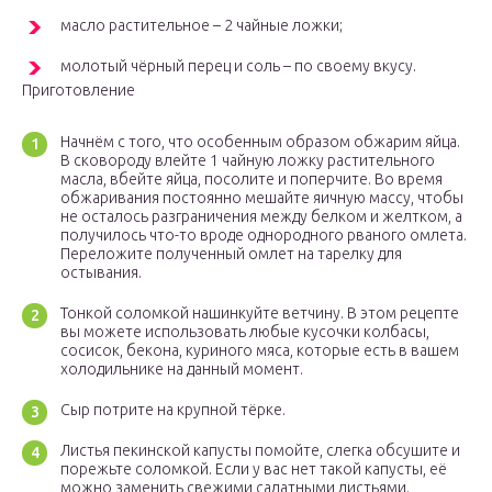
масло растительное – 2 чайные ложки;
молотый чёрный перец и соль – по своему вкусу.
Приготовление
Начнём с того, что особенным образом обжарим яйца.
В сковороду влейте 1 чайную ложку растительного
масла, вбейте яйца, посолите и поперчите. Во время
обжаривания постоянно мешайте яичную массу, чтобы
не осталось разграничения между белком и желтком, а
получилось что-то вроде однородного рваного омлета.
Переложите полученный омлет на тарелку для
остывания.
Тонкой соломкой нашинкуйте ветчину. В этом рецепте
вы можете использовать любые кусочки колбасы,
сосисок, бекона, куриного мяса, которые есть в вашем
холодильнике на данный момент.
Сыр потрите на крупной тёрке.
Листья пекинской капусты помойте, слегка обсушите и
порежьте соломкой. Если у вас нет такой капусты, её
можно заменить свежими салатными листьями.