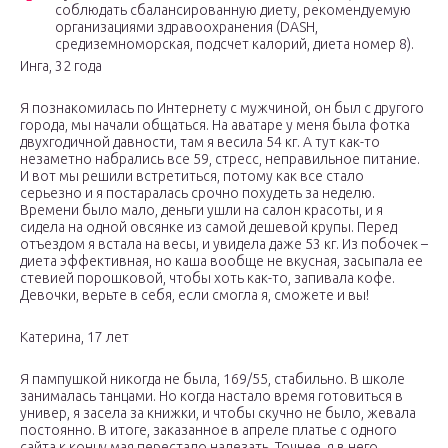
соблюдать сбалансированную диету, рекомендуемую
организациями здравоохранения (DASH,
средиземноморская, подсчет калорий, диета номер 8).
Инга, 32 года
Я познакомилась по Интернету с мужчиной, он был с другого
города, мы начали общаться. На аватаре у меня была фотка
двухгодичной давности, там я весила 54 кг. А тут как-то
незаметно набрались все 59, стресс, неправильное питание.
И вот мы решили встретиться, потому как все стало
серьезно и я постаралась срочно похудеть за неделю.
Времени было мало, деньги ушли на салон красоты, и я
сидела на одной овсянке из самой дешевой крупы. Перед
отъездом я встала на весы, и увидела даже 53 кг. Из побочек –
диета эффективная, но каша вообще не вкусная, засыпала ее
стевией порошковой, чтобы хоть как-то, запивала кофе.
Девочки, верьте в себя, если смогла я, сможете и вы!
Катерина, 17 лет
Я пампушкой никогда не была, 169/55, стабильно. В школе
занималась танцами. Но когда настало время готовиться в
универ, я засела за книжки, и чтобы скучно не было, жевала
постоянно. В итоге, заказанное в апреле платье с одного
сайта к концу мая перестало налезать. Точнее, я в него