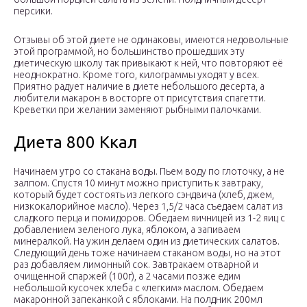
персики.
Отзывы об этой диете не одинаковы, имеются недовольные
этой программой, но большинство прошедших эту
диетическую школу так привыкают к ней, что повторяют её
неоднократно. Кроме того, килограммы уходят у всех.
Приятно радует наличие в диете небольшого десерта, а
любители макарон в восторге от присутствия спагетти.
Креветки при желании заменяют рыбными палочками.
Диета 800 Ккал
Начинаем утро со стакана воды. Пьем воду по глоточку, а не
залпом. Спустя 10 минут можно приступить к завтраку,
который будет состоять из легкого сэндвича (хлеб, джем,
низкокалорийное масло). Через 1,5/2 часа съедаем салат из
сладкого перца и помидоров. Обедаем яичницей из 1-2 яиц с
добавлением зеленого лука, яблоком, а запиваем
минералкой. На ужин делаем один из диетических салатов.
Следующий день тоже начинаем стаканом воды, но на этот
раз добавляем лимонный сок. Завтракаем отварной и
очищенной спаржей (100г), а 2 часами позже едим
небольшой кусочек хлеба с «легким» маслом. Обедаем
макаронной запеканкой с яблоками. На полдник 200мл