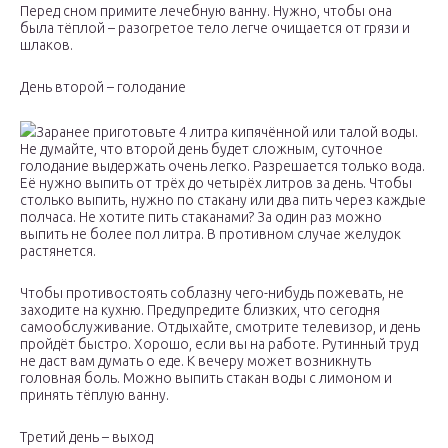
Перед сном примите лечебную ванну. Нужно, чтобы она
была тёплой – разогретое тело легче очищается от грязи и
шлаков.
День второй – голодание
Заранее приготовьте 4 литра кипячённой или талой воды.
Не думайте, что второй день будет сложным, суточное
голодание выдержать очень легко. Разрешается только вода.
Её нужно выпить от трёх до четырёх литров за день. Чтобы
столько выпить, нужно по стакану или два пить через каждые
полчаса. Не хотите пить стаканами? За один раз можно
выпить не более пол литра. В противном случае желудок
растянется.
Чтобы противостоять соблазну чего-нибудь пожевать, не
заходите на кухню. Предупредите близких, что сегодня
самообслуживание. Отдыхайте, смотрите телевизор, и день
пройдёт быстро. Хорошо, если вы на работе. Рутинный труд
не даст вам думать о еде. К вечеру может возникнуть
головная боль. Можно выпить стакан воды с лимоном и
принять тёплую ванну.
Третий день – выход