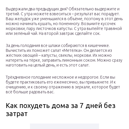
Выдержали два предыдущих дня? Обязательно выдержите и
третий. С утра можете взвеситься – результат вас порадует.
Ваш желудок уже уменьшился в объёме, поэтому в этот день
можно начинать кушать, но понемногу. Возьмите кусочек
морковки, пару листочков капусты. С утра выпейте травяной
или зелёный чай. На второй завтрак сделайте сок.
За день голодания все шлаки собираются в кишечнике.
Вычистить их поможет салат «Метёлка». Он делается из
жёстких овощей – капусты, свеклы, моркови. Их можно
натереть на тёрке, заправить лимонным соком. Можно сразу
наготовить на целый день, и есть этот салат.
Трёхдневное голодание несложное и недорогое. Если вы
будете практиковать его ежемесячно, вы привыкнете. И к
очищению, и к своему отражению в зеркале, которое будет
всё больше радовать вас.
Как похудеть дома за 7 дней без
затрат