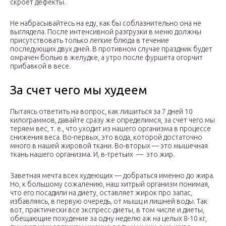
скроет дефекты.
Не набрасывайтесь на еду, как бы соблазнительно она не
выглядела. После интенсивной разгрузки в меню должны
присутствовать только легкие блюда в течение
последующих двух дней. В противном случае праздник будет
омрачен болью в желудке, а утро после фуршета огорчит
прибавкой в весе.
За счет чего мы худеем
Пытаясь ответить на вопрос, как лишиться за 7 дней 10
килограммов, давайте сразу же определимся, за счет чего мы
теряем вес, т. е., что уходит из нашего организма в процессе
снижения веса. Во-первых, это вода, которой достаточно
много в нашей жировой ткани. Во-вторых — это мышечная
ткань нашего организма. И, в-третьих — это жир.
Заветная мечта всех худеющих — добраться именно до жира.
Но, к большому сожалению, наш хитрый организм понимая,
что его посадили на диету, оставляет жирок про запас,
избавляясь, в первую очередь, от мышц и лишней воды. Так
вот, практически все экспресс-диеты, в том числе и диеты,
обещающие похудение за одну неделю аж на целых 8-10 кг,