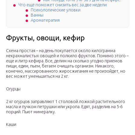
Что ещё поможет снизить вес за две недели
Психологические уловки
Ванны
Ароматерапия
Фрукты, овощи, кефир
Схема простая – на день покупается около килограмма
некрахмалистых овощей и полкило фруктов. Помимо этого –
еще и литр кефира. Все, делим на сколько угодно приемов
пищи, едим, пьем, бегаем очищать организм. Никакого,
конечно, массированного жиросжигания не произойдет, но
вес может уменьшиться на 2 кг.
Огурцы
2 кг огурцов заправляют 1 столовой ложкой растительного
масла и пучком петрушки или укропа. Едят, разделив на 5-6
порций. Пьют минералку.
Каши