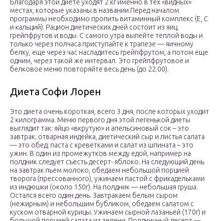
Благодаря этой диете уходят 2 кг именно в тех «видных»
местах, которые указаны в названии.Перед началом
программы необходимо пропить витаминный комплекс (Е, С
и кальций). Рацион диетических дней состоит из яиц,
грейпфрутов и воды. С самого утра выпейте теплой воды и
только через полчаса приступайте к трапезе — яичному
белку, еще через час насладитесь грейпфрутом, а потом еще
одним, через такой же интервал. Это грейпфрутовое и
белковое меню повторяйте весь день (до 22.00).
Диета Софи Лорен
Это диета очень короткая, всего 3 дня, после которых уходит
2 килограмма. Меню первого дня этой легенькой диеты
выглядит так: яйцо «вкрутую» и апельсиновый сок – это
завтрак; отварная индейка, диетический сыр и листья салата
— это обед; паста с креветками и салат из шпината – это
ужин. В один из промежутков между едой, например на
полдник следует съесть десерт- яблоко. На следующий день
на завтрак пьем молоко, обедаем небольшой порцией
творога (прессованного), ужинаем пастой с фрикадельками
из индюшки (около 150г). На полдник — небольшая груша.
Остался всего один день. Завтракаем белым сыром
(нежирным) и небольшим бубликом, обедаем салатом с
куском отварной курицы. Ужинаем сырной лазаньей (170г) и
большой порцией салата из зелени. Полдничный десерт —