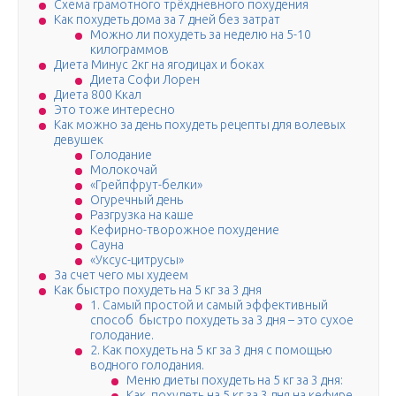
Схема грамотного трёхдневного похудения
Как похудеть дома за 7 дней без затрат
Можно ли похудеть за неделю на 5-10
килограммов
Диета Минус 2кг на ягодицах и боках
Диета Софи Лорен
Диета 800 Ккал
Это тоже интересно
Как можно за день похудеть рецепты для волевых
девушек
Голодание
Молокочай
«Грейпфрут-белки»
Огуречный день
Разгрузка на каше
Кефирно-творожное похудение
Сауна
«Уксус-цитрусы»
За счет чего мы худеем
Как быстро похудеть на 5 кг за 3 дня
1. Самый простой и самый эффективный
способ быстро похудеть за 3 дня – это сухое
голодание.
2. Как похудеть на 5 кг за 3 дня с помощью
водного голодания.
Меню диеты похудеть на 5 кг за 3 дня:
Как похудеть на 5 кг за 3 дня на кефире.