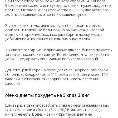
При таком способе вы тоже можете сбросить 4-5 кг веса.
Выходить из водного или сухого голодания нужно аккуратно,
постепенно увеличивая количество пищи. Лучше всего это
делать с овощных салатов или овощных супов.
Если во время голодания вас будет беспокоить сильная
слабость и головные боли можно выпить стакан теплой
воды, в котором необходимо растворить ложку меда, с
добавлением несколько капель лимонного сока.
3. Если же голодание неприемлемо для вас, быстро похудеть
за три дня можно и на диетах. Естественно, что такие диеты
должны содержать минимально количество калорий.
Для этих целей хорошо подойдет смесь морковного сока с
яблочным. Калорийность 200 грамм такой смеси всего 100
калорий, а ежедневная калорийность диеты всего 600
калорий.
Меню диеты похудеть на 5 кг за 3 дня:
Шесть раз в день употреблять стакан смеси свежевыжатых
соков моркови и яблока /50 на 50/. Больше в течение для
ничего не есть. Водный режим при такой диете не