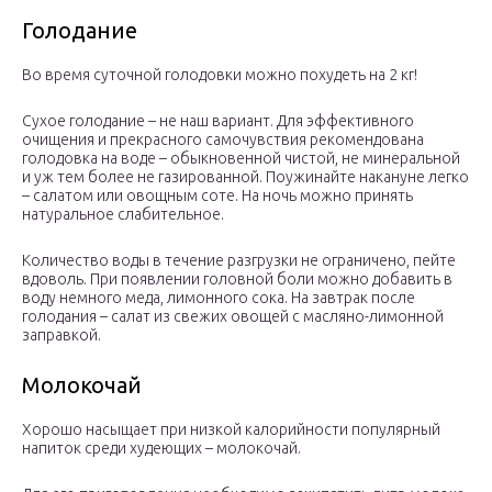
Голодание
Во время суточной голодовки можно похудеть на 2 кг!
Сухое голодание – не наш вариант. Для эффективного
очищения и прекрасного самочувствия рекомендована
голодовка на воде – обыкновенной чистой, не минеральной
и уж тем более не газированной. Поужинайте накануне легко
– салатом или овощным соте. На ночь можно принять
натуральное слабительное.
Количество воды в течение разгрузки не ограничено, пейте
вдоволь. При появлении головной боли можно добавить в
воду немного меда, лимонного сока. На завтрак после
голодания – салат из свежих овощей с масляно-лимонной
заправкой.
Молокочай
Хорошо насыщает при низкой калорийности популярный
напиток среди худеющих – молокочай.