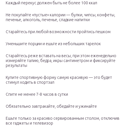
Каждый перекус должен быть не более 100 ккал
Не покупайте «пустые» калории — булки, чипсы, конфеты,
печенье, алкоголь, печенье, сладкие напитки
Старайтесь при любой возможности пройтись пешком
Уменьшите порции и ешьте из небольших тарелок
Старайтесь реже вставать на весы, при этом еженедельно
измеряйте талию, бедра, икры сантиметром и фиксируйте
результаты
Купите спортивную форму самую красивую — это будет
стимул ходить в спортзал
Спите не менее 7-8 часов в сутки
Обязательно завтракайте, обедайте и ужинайте
Ешьте только за красиво сервированным столом, отключив
все гаджеты и телевизор