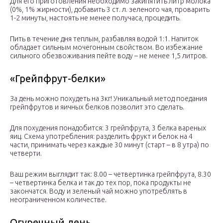
Для его приготовления необходимо закипятить литр молока
(0%, 1% жирности), добавить 3 ст. л. зеленого чая, проварить
1-2 минуты, настоять не менее получаса, процедить.
Пить в течение дня теплым, разбавляя водой 1:1. Напиток
обладает сильным мочегонным свойством. Во избежание
сильного обезвоживания пейте воду – не менее 1,5 литров.
«Грейпфрут-белки»
За день можно похудеть на 3кг! Уникальный метод поедания
грейпфрутов и яичных белков позволит это сделать.
Для похудения понадобится: 3 грейпфрута, 3 белка вареных
яиц. Схема употребления: разделить фрукт и белок на 4
части, принимать через каждые 30 минут (старт – в 8 утра) по
четверти.
Ваш режим выглядит так: 8.00 – четвертинка грейпфрута, 8.30
– четвертинка белка и так до тех пор, пока продукты не
закончатся. Воду и зеленый чай можно употреблять в
неограниченном количестве.
Огуречный день