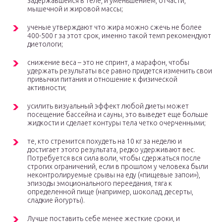
задержавшейся в теле, и уменьшением, отчасти,
мышечной и жировой массы;
ученые утверждают что жира можно сжечь не более
400-500 г за этот срок, именно такой темп рекомендуют
диетологи;
снижение веса – это не спринт, а марафон, чтобы
удержать результаты все равно придется изменить свои
привычки питания и отношение к физической
активности;
усилить визуальный эффект любой диеты может
посещение бассейна и сауны, это выведет еще больше
жидкости и сделает контуры тела четко очерченными;
те, кто стремится похудеть на 10 кг за неделю и
достигает этого результата, редко удерживают вес.
Потребуется вся сила воли, чтобы сдержаться после
строгих ограничений, если в прошлом у человека были
неконтролируемые срывы на еду («пищевые запои»),
эпизоды эмоционального переедания, тяга к
определенной пище (например, шоколад, десерты,
сладкие йогурты).
Лучше поставить себе менее жесткие сроки, и