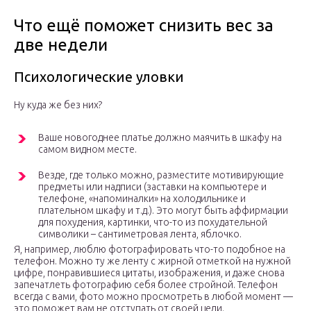
Что ещё поможет снизить вес за
две недели
Психологические уловки
Ну куда же без них?
Ваше новогоднее платье должно маячить в шкафу на
самом видном месте.
Везде, где только можно, разместите мотивирующие
предметы или надписи (заставки на компьютере и
телефоне, «напоминалки» на холодильнике и
плательном шкафу и т.д.). Это могут быть аффирмации
для похудения, картинки, что-то из похудательной
символики – сантиметровая лента, яблочко.
Я, например, люблю фотографировать что-то подобное на
телефон. Можно ту же ленту с жирной отметкой на нужной
цифре, понравившиеся цитаты, изображения, и даже снова
запечатлеть фотографию себя более стройной. Телефон
всегда с вами, фото можно просмотреть в любой момент —
это поможет вам не отступать от своей цели.