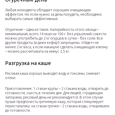
Любая монодиета обладает хорошим очищающим
эффектом. Но если нужно за день похудеть, необходимо
выбирать самые эффективные.
Огуречная – одна из таких. Калорийность этого овоща –
минимальная, всего 14 ккал на 100 г. Без угрызений совести
можно употребить до 2 кг огурцов в сутки – без соли. Все
другие продукты (и даже кефир!) запрещены. «Уйдет» не
менее 2 кг веса, а если накануне сделать очищающую клизму
– можно рассчитывать на минус 2,5 кг.
Разгрузка на каше
Рисовая каша хорошо выводит воду и токсины, снимает
отеки.
Приготовление: 1 стакан крупы – 2 стакана воды, отварить до
готовности, съесть в течение дня. Для людей, страдающих
запорами, рисовый день не рекомендуется. В этом случае
лучше предпочесть гречневую кашу, которая стимулирует
перистальтику: на стакан гречки – 2 стакана воды, отвариваем
до готовности.