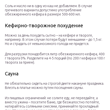
Соль и масло ни в одну из каш не добавляем. В случае
гречневого варианта допустимо употребление
обезжиренного кефира в размере 500-600 мл.
Кефирно-творожное похудение
Можно за день похудеть сытно – на кефире и твороге,
например. В этом случае потери будут меньшими – до 1,5 кг.
Но и страдать от невыносимого голода не придется.
Для разгрузки понадобится литр обезжиренного кефира, 400
г творога 0%. Разделите на 4-5 порций (по 200 г кефира и 100 г
творога за прием).
Сауна
Не обязательно сидеть на строгой диете накануне праздника.
Влезть в платье можно путем посещения сауны.
Из пищевых ограничений: не солите еду, не переедайте, а
вместо ужина – посетите баню, где безжалостно потейте,
натирайтесь соляными смесями, принимайте прохладный