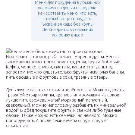
Меню для похудения в домашних
условиях на день и на неделю.
Как составить меню, что есть,
чтобы быстро похудеть.
Тыквенная каша без крупы.
Легкие диеты в домашних
условиях видео
Нельзя есть белок животного происхождения.
Исключается творог, рыба и мясо, морепродукты. Нельзя
также жиры животного происхождения, крупы, бобовые.
Кефир, молоко, сливки, сметана, каши в этот день под
запретом. Можно кушать только фрукты, исключая бананы,
пить овощные и фруктовые соки, травяные отвары.
День лучше начать с сока или зелёного чая. Можно сделать
травяной отвар из липы, крапивы или ромашки. Из соков
лучше пить свежевыжатый морковный, капустный,
свекольный. Можно наполовину разбавить их минеральной
водой. В обед покушайте фрукты и свежие либо тушёные
овощи. Также можно есть семечки, но немного. Можно
пополдничать. А после семи вечера от еды следует
отказаться.