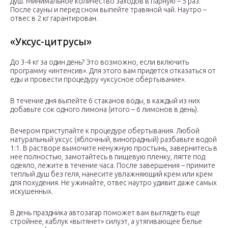
душ. Минимальное количество заходов в парную – 5 раз.
После сауны и перед сном выпейте травяной чай. Наутро –
отвес в 2 кг гарантирован.
«Уксус-цитрусы»
До 3-4 кг за один день? Это возможно, если включить
программу «интенсив». Для этого вам придется отказаться от
еды и провести процедуру «уксусное обертывание».
В течение дня выпейте 6 стаканов воды, в каждый из них
добавьте сок одного лимона (итого – 6 лимонов в день).
Вечером приступайте к процедуре обертывания. Любой
натуральный уксус (яблочный, виноградный) разбавьте водой
1:1. В растворе вымочите ненужную простынь, завернитесь в
нее полностью, замотайтесь в пищевую пленку, лягте под
одеяло, лежите в течение часа. После завершения – примите
теплый душ без геля, нанесите увлажняющий крем или крем
для похудения. Не ужинайте, отвес наутро удивит даже самых
искушенных.
В день праздника автозагар поможет вам выглядеть еще
стройнее, каблук «вытянет» силуэт, а утягивающее белье