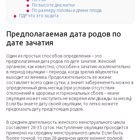
По высоте дна матки
По размеру головы и длине плода
ПДР что это за дата
Предполагаемая дата родов по
дате зачатия
Один из простых способов определения – это
предполагаемая дата родов по дате зачатия. Женский
организм, как известно, способен к зачатию исключительно
в период овуляции – периода, когда зрелая яйцеклетка
выходит из яичника. Продолжительность ее жизни
составляет всего одни сутки, а значит забеременеть можно в
определенный день месяца (при условии отсутствия
отклонений в здоровье и гормональных сбоев – иначе
овуляция может наступить не вовремя или дважды за месяц).
Если Вы знаете дату своей овуляции, то легко можете
предсказать дату предстоящих родов.
В среднем длительность женского менструального цикла
составляет 28-35 суток. Наступление овуляции проходится
примерно на середину менструального цикла. Если быть
более точной, то при 28-дневном цикле момент полной