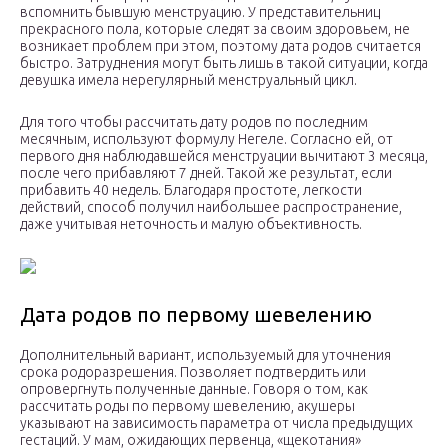
вспомнить бывшую менструацию. У представительниц
прекрасного пола, которые следят за своим здоровьем, не
возникает проблем при этом, поэтому дата родов считается
быстро. Затруднения могут быть лишь в такой ситуации, когда
девушка имела нерегулярный менструальный цикл.
Для того чтобы рассчитать дату родов по последним
месячным, используют формулу Негеле. Согласно ей, от
первого дня наблюдавшейся менструации вычитают 3 месяца,
после чего прибавляют 7 дней. Такой же результат, если
прибавить 40 недель. Благодаря простоте, легкости
действий, способ получил наибольшее распространение,
даже учитывая неточность и малую объективность.
Дата родов по первому шевелению
Дополнительный вариант, используемый для уточнения
срока родоразрешения. Позволяет подтвердить или
опровергнуть полученные данные. Говоря о том, как
рассчитать роды по первому шевелению, акушеры
указывают на зависимость параметра от числа предыдущих
гестаций. У мам, ожидающих первенца, «щекотания»