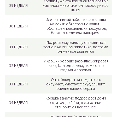
Крошки уже становиться тесновато в
29 НЕДЕЛЯ
мамином животике, он подрос уже до
40 см
Идет активный набор веса малыша,
мамочки обязательно кушать
30 НЕДЕЛЯ
побольше «правильных» продуктов,
богатых железом, кальцием.
Подросшему малышу становиться
31 НЕДЕЛЯ
тесно в мамином животике, поэтому
он меньше двигается
У крошки хорошо развилась жировая
32 НЕДЕЛЯ
ткань, благодаря чему кожа стала
гладкая и розовая
Он наблюдает за тем, что его
33 НЕДЕЛЯ
окружает, чувствует вкус, слышит
биение вашего сердца
Крошка заметно подрос рост до 41
34 НЕДЕЛЯ
см, а вес до 2,4 кг, в животике
становиться все теснее.
Мамочки необходимо кушать