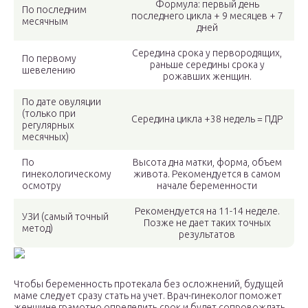
Формула: первый день
По последним
последнего цикла + 9 месяцев + 7
месячным
дней
Середина срока у первородящих,
По первому
раньше середины срока у
шевелению
рожавших женщин.
По дате овуляции
(только при
Середина цикла +38 недель = ПДР
регулярных
месячных)
По
Высота дна матки, форма, объем
гинекологическому
живота. Рекомендуется в самом
осмотру
начале беременности
Рекомендуется на 11-14 неделе.
УЗИ (самый точный
Позже не дает таких точных
метод)
результатов
Чтобы беременность протекала без осложнений, будущей
маме следует сразу стать на учет. Врач-гинеколог поможет
женщине грамотно определить срок и будет сопровождать