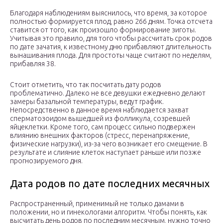
Благодаря наблюдениям выяснилось, что время, за которое
полностью формируется плод, равно 266 дням. Точка отсчета
ставится от того, как произошло формирование зиготы.
Учитывая это правило, для того чтобы рассчитать срок родов
по дате зачатия, к известному дню прибавляют длительность
вынашивания плода. Для простоты чаще считают по неделям,
прибавляя 38.
Стоит отметить, что так посчитать дату родов
проблематично. Далеко не все девушки ежедневно делают
замеры базальной температуры, ведут график.
Непосредственно в данное время наблюдается захват
сперматозоидом вышедшей из фолликула, созревшей
яйцеклетки. Кроме того, сам процесс сильно подвержен
влиянию внешних факторов (стресс, перенапряжение,
физические нагрузки), из-за чего возникает его смещение. В
результате и слияние клеток наступает раньше или позже
прогнозируемого дня.
Дата родов по дате последних месячных
Распространенный, применимый не только дамами в
положении, но и гинекологами алгоритм. Чтобы понять, как
высчитать день родов по последним месячным, нужно точно