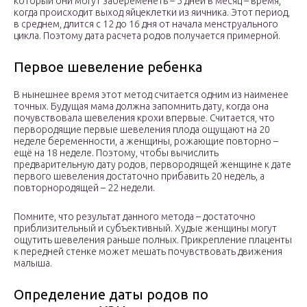
который они могут забеременеть – 5 дней в месяц – время,
когда происходит выход яйцеклетки из яичника. Этот период,
в среднем, длится с 12 до 16 дня от начала менструального
цикла. Поэтому дата расчета родов получается примерной.
Первое шевеление ребенка
В нынешнее время этот метод считается одним из наименее
точных. Будущая мама должна запомнить дату, когда она
почувствовала шевеления крохи впервые. Считается, что
первородящие первые шевеления плода ощущают на 20
неделе беременности, а женщины, рожающие повторно –
ещё на 18 неделе. Поэтому, чтобы вычислить
предварительную дату родов, первородящей женщине к дате
первого шевеления достаточно прибавить 20 недель, а
повторнородящей – 22 недели.
Помните, что результат данного метода – достаточно
приблизительный и субъективный. Худые женщины могут
ощутить шевеления раньше полных. Прикрепление плаценты
к передней стенке может мешать почувствовать движения
малыша.
Определение даты родов по