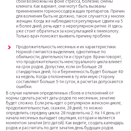
сбои возможны на фоне стресса, болезни, смены
климата. Как вариант, они могут быть вызваны
применением гормоносодержащих препаратов. Причин
для волнения быть не должно, такое случается у многих
женщин. Когда же наблюдаются регулярные сдвиги на 5
и более дней, речь идет о нерегулярном ритме. И здесь
уже стоит обратиться за консультацией к гинекологу.
Только врач поможет выявить причину проблем.
Продолжительность месячных и их характеристики.
Нормой считаются выделения, однотипные по
обильности, длительности и структуре. Врачи говорят,
что продолжительность менструального цикла влияет
на срок родов. Допустим, если он больше 28
стандартных дней, то и беременность будет больше 40-
ка недель. Когда отклонения в ту или иную сторону
составляют больше 5-ти суток, в расчетах допускаются
ошибки.
В случае наличия определенных сбоев и отклонений от
нормы сделать расчёт даты родов по месячным, зачатию
будет сложно. Если речь идет о регулярном женском цикле,
продолжительностью, скажем, 28 дней, то можно
определить середину цикла: 28 поделить на 2. На 14 день от
начала месячных выпадает овуляция, которая и является
моментом зачатия (его датой). Как видите, создать календарь
родов и рассчитать по дате зачатия день будущих родов