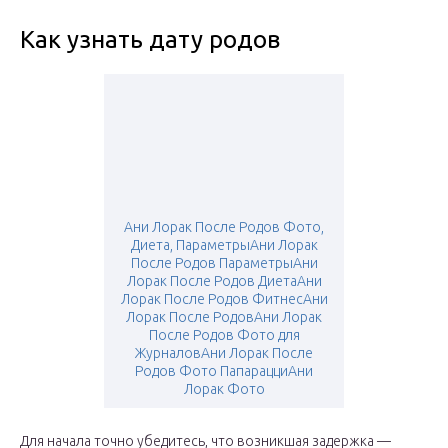
Как узнать дату родов
Ани Лорак После Родов Фото,
Диета, ПараметрыАни Лорак
После Родов ПараметрыАни
Лорак После Родов ДиетаАни
Лорак После Родов ФитнесАни
Лорак После РодовАни Лорак
После Родов Фото для
ЖурналовАни Лорак После
Родов Фото ПапарацциАни
Лорак Фото
Для начала точно убедитесь, что возникшая задержка —