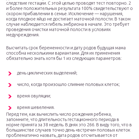
следствие гестации. С этой целью проводят тест повторно. 2
и более положительных результата 100% свидетельствуют о
скором прибавлении в семье. Исключение — нарушения,
когда плодное яйцо не достигает маточной полости. В таком
случае наблюдается гибель эмбриона в начале. Это требует
проведения очистки маточной полости в условиях
медучреждения.
Высчитать срок беременности и дату родов будущая мама
способна несколькими вариантами. Для их применения
обязательно знать хотя бы 1 из следующих параметров:
день циклических выделений;
число, когда произошло слияние половых клеток;
время овуляции;
время шевеления.
Перед тем, как вычислить число рождения ребенка,
запомните, что длительность гестационного периода в
норме принята за 38 недель. В днях это 266. В виду того, что в
большинстве случаев точно день «встречи» половых клеток
проблематично назвать, дата родов отсчитывается от