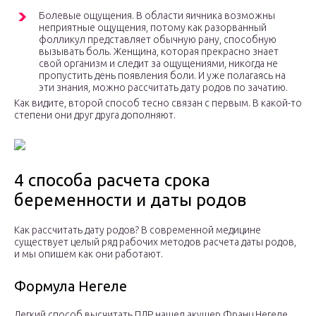
Болевые ощущения. В области яичника возможны
неприятные ощущения, потому как разорванный
фолликул представляет обычную рану, способную
вызывать боль. Женщина, которая прекрасно знает
свой организм и следит за ощущениями, никогда не
пропустить день появления боли. И уже полагаясь на
эти знания, можно рассчитать дату родов по зачатию.
Как видите, второй способ тесно связан с первым. В какой-то
степени они друг друга дополняют.
4 способа расчета срока
беременности и даты родов
Как рассчитать дату родов? В современной медицине
существует целый ряд рабочих методов расчета даты родов,
и мы опишем как они работают.
Формула Негеле
Легкий способ высчитать ПДР нашел акушер Франц Негеле.