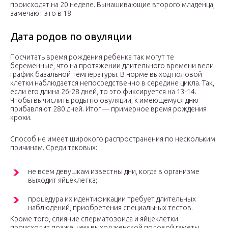
происходят на 20 неделе. Вынашивающие второго младенца,
замечают это в 18.
Дата родов по овуляции
Посчитать время рождения ребенка так могут те
беременные, что на протяжении длительного времени вели
график базальной температуры. В норме выход половой
клетки наблюдается непосредственно в середине цикла. Так,
если его длина 26-28 дней, то это фиксируется на 13-14.
Чтобы вычислить роды по овуляции, к имеющемуся дню
прибавляют 280 дней. Итог — примерное время рождения
крохи.
Способ не имеет широкого распространения по нескольким
причинам. Среди таковых:
не всем девушкам известны дни, когда в организме
выходит яйцеклетка;
процедура их идентификации требует длительных
наблюдений, приобретения специальных тестов.
Кроме того, слияние сперматозоида и яйцеклетки
происходит позже, чем выход женской половой гаметы.