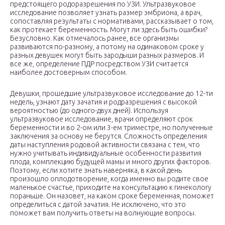
предстоящего родоразрешения по УЗИ. Ультразвуковое
исследование позволяет узнать размер эмбриона, а врач,
сопоставляя результаты с нормативами, рассказывает о том,
как протекает беременность. Могут ли здесь быть ошибки?
Безусловно. Как отмечалось ранее, все организмы
развиваются по-разному, а потому на одинаковом сроке у
разных девушек могут быть зародыши разных размеров. И
все же, определение ПДР посредством УЗИ считается
наиболее достоверным способом.
Девушки, прошедшие ультразвуковое исследование до 12-ти
недель, узнают дату зачатия и родразрешения с высокой
вероятностью (до одного-двух дней). Используя
ультразвуковое исследование, врачи определяют срок
беременности и во 2-ом или 3-ем триместре, но полученные
заключения за основу не берутся. Сложность определения
даты наступления родовой активности связана с тем, что
нужно учитывать индивидуальные особенности развития
плода, комплекцию будущей мамы и много других факторов.
Поэтому, если хотите знать наверняка, в какой день
произошло оплодотворение, когда именно вы родите свое
маленькое счастье, приходите на консультацию к гинекологу
пораньше. Он назовет, на каком сроке беременная, поможет
определиться с датой зачатия. Не исключено, что это
поможет вам получить ответы на волнующие вопросы.