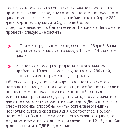
Если случилось так, что день зачатия Вам неизвестен, то
просто вычислите середину собственного менструального
цикла в месяц зачатия малыша и прибавьте к этой дате 280
дней. В данном случае дата будет еще более
«предполагаемой», приблизительной. Например, Вы можете
провести следующие расчеты:
1. При менструальном цикле, длящемся 28 дней, Ваша
овуляция случилась где-то между 12-ым и 14-ым днем
цикла.
2. Теперь к этому дню предполагаемого зачатия
прибавьте 10 лунных месяцев, попросту, 280 дней, –
этот день и есть примерная дата родов.
Облегчить задачу и повысить достоверность расчетов,
поможет знание даты полового акта, в особенности, если в
последнем менструальном цикле половой акт был
единичным. При этом следует учитывать, что дата зачатия с
днем полового акта может и не совпадать. Дело в том, что
сперматозоиды способны «жить» организме женщины
несколько суток, в среднем 3 дня. Соответственно, если
половой акт был в 10-е сутки Вашего месячного цикла, то
овуляция и зачатие вполне могли случиться в 12-13 день. Как
далее рассчитать ПДР Вы уже знаете.