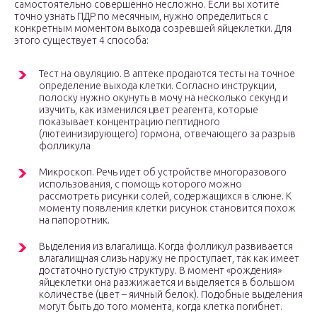
самостоятельно совершенно несложно. Если вы хотите
точно узнать ПДР по месячным, нужно определиться с
конкретным моментом выхода созревшей яйцеклетки. Для
этого существует 4 способа:
Тест на овуляцию. В аптеке продаются тесты на точное
определение выхода клетки. Согласно инструкции,
полоску нужно окунуть в мочу на несколько секунд и
изучить, как изменился цвет реагента, которые
показывает концентрацию пептидного
(лютеинизирующего) гормона, отвечающего за разрыв
фолликула
Микроскоп. Речь идет об устройстве многоразового
использования, с помощь которого можно
рассмотреть рисунки солей, содержащихся в слюне. К
моменту появления клетки рисунок становится похож
на папоротник.
Выделения из влагалища. Когда фолликул развивается
влагалищная слизь наружу не проступает, так как имеет
достаточно густую структуру. В момент «рождения»
яйцеклетки она разжижается и выделяется в большом
количестве (цвет – яичный белок). Подобные выделения
могут быть до того момента, когда клетка погибнет.