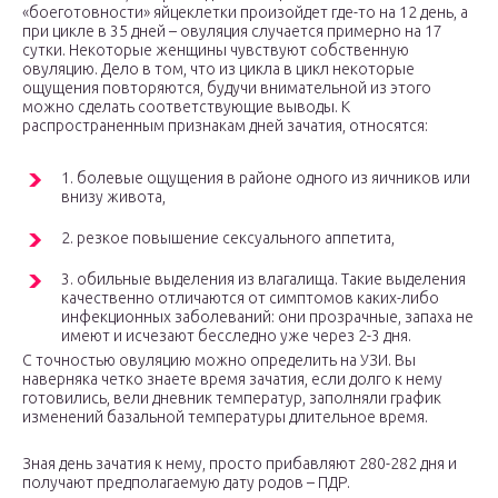
«боеготовности» яйцеклетки произойдет где-то на 12 день, а
при цикле в 35 дней – овуляция случается примерно на 17
сутки. Некоторые женщины чувствуют собственную
овуляцию. Дело в том, что из цикла в цикл некоторые
ощущения повторяются, будучи внимательной из этого
можно сделать соответствующие выводы. К
распространенным признакам дней зачатия, относятся:
1. болевые ощущения в районе одного из яичников или
внизу живота,
2. резкое повышение сексуального аппетита,
3. обильные выделения из влагалища. Такие выделения
качественно отличаются от симптомов каких-либо
инфекционных заболеваний: они прозрачные, запаха не
имеют и исчезают бесследно уже через 2-3 дня.
С точностью овуляцию можно определить на УЗИ. Вы
наверняка четко знаете время зачатия, если долго к нему
готовились, вели дневник температур, заполняли график
изменений базальной температуры длительное время.
Зная день зачатия к нему, просто прибавляют 280-282 дня и
получают предполагаемую дату родов – ПДР.