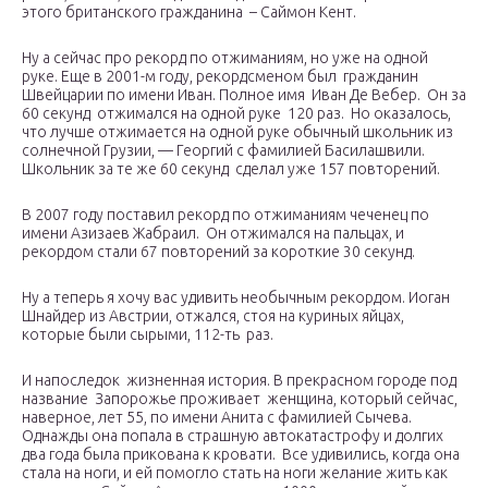
этого британского гражданина – Саймон Кент.
Ну а сейчас про рекорд по отжиманиям, но уже на одной
руке. Еще в 2001-м году, рекордсменом был гражданин
Швейцарии по имени Иван. Полное имя Иван Де Вебер. Он за
60 секунд отжимался на одной руке 120 раз. Но оказалось,
что лучше отжимается на одной руке обычный школьник из
солнечной Грузии, — Георгий с фамилией Басилашвили.
Школьник за те же 60 секунд сделал уже 157 повторений.
В 2007 году поставил рекорд по отжиманиям чеченец по
имени Азизаев Жабраил. Он отжимался на пальцах, и
рекордом стали 67 повторений за короткие 30 секунд.
Ну а теперь я хочу вас удивить необычным рекордом. Иоган
Шнайдер из Австрии, отжался, стоя на куриных яйцах,
которые были сырыми, 112-ть раз.
И напоследок жизненная история. В прекрасном городе под
название Запорожье проживает женщина, который сейчас,
наверное, лет 55, по имени Анита с фамилией Сычева.
Однажды она попала в страшную автокатастрофу и долгих
два года была прикована к кровати. Все удивились, когда она
стала на ноги, и ей помогло стать на ноги желание жить как