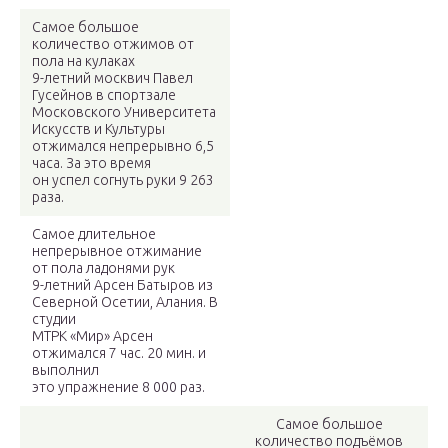
Самое большое
количество отжимов от
пола на кулаках
9-летний москвич Павел
Гусейнов в спортзале
Московского Университета
Искусств и Культуры
отжимался непрерывно 6,5
часа. За это время
он успел согнуть руки 9 263
раза.
Самое длительное
непрерывное отжимание
от пола ладонями рук
9-летний Арсен Батыров из
Северной Осетии, Алания. В
студии
МТРК «Мир» Арсен
отжимался 7 час. 20 мин. и
выполнил
это упражнение 8 000 раз.
Самое большое
количество подъёмов