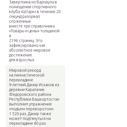
Заверткина из Барнаула в
помещении спортивного
клуба «Штарк» в течение 20
секунд разорвал
сложенные
вместе три справочника
«Товары и цены» толщиной
в
2196 страниц. Это
зафиксировано как
абсолютное мировое
достижение
для взрослых.
Мировой рекорд
на гимнастической
перекладине
9-летний Данир Исхаков из
деревни Каралачик
Федоровского района
Республики Башкортостан
выполнил упражнение
«подъем переворотом»
1 520 раз. Данир также
может подтянуться на
перекладине 80 раз.