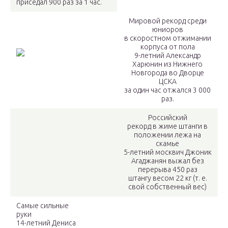
приседал 900 раз за 1 час.
Мировой рекорд среди
юниоров
в скоростном отжимании
корпуса от пола
9-летний Александр
Харюнин из Нижнего
Новгорода во Дворце
ЦСКА
за один час отжался 3 000
раз.
Российский
рекорд в жиме штанги в
положении лежа на
скамье
5-летний москвич Джоник
Агаджанян выжал без
перерыва 450 раз
штангу весом 22 кг (т. е.
свой собственный вес)
Самые сильные
руки
14-летний Дениса