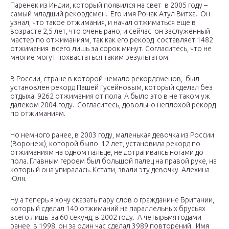
Паренек из Индии, который появился на свет в 2005 году –
самый младший рекордсмен. Его имя Ронак Атул Витха. Он
узнал, что такое отжимания, и начал отжиматься еще в
возрасте 2,5 лет, что очень рано, и сейчас он заслуженный
мастер по отжиманиям, так как его рекорд составляет 1482
отжимания всего лишь за сорок минут. Согласитесь, что не
многие могут похвастаться таким результатом.
В России, стране в которой немало рекордсменов, был
установлен рекорд Пашей Гусейновым, который сделал без
отдыха 9262 отжимания от пола. А было это в не таком уж
далеком 2004 году. Согласитесь, довольно неплохой рекорд
по отжиманиям.
Но немного ранее, в 2003 году, маленькая девочка из России
(Воронеж), которой было 12 лет, установила рекорд по
отжиманиям на одном пальце, не дотрагиваясь ногами до
пола. Главным героем был большой палец на правой руке, на
который она упиралась. Кстати, звали эту девочку Алехина
Юля.
Ну а теперь я хочу сказать пару слов о гражданине Британии,
который сделал 140 отжиманий на параллельных брусьях
всего лишь за 60 секунд, в 2002 году. А четырьмя годами
ранее, в 1998, он за один час сделал 3989 повторений. Имя