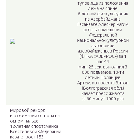
туловища из положения
лёжа на спине
6-летний физкультурник
из Азербайджана
Гасанзаде Алескер Рагим
оглы в помещении
Федеральной
национально-культурной
автономии
азербайджанцев России
(ФНКА «АЗЕРРОС») за 1
час 44
мин. 25 сек. выполнил 3
000 подъёмов. 10-ти
летний Полянцев
Артем, из поселка Элтон
(Волгоградская обл.)
качает пресс живота
за 60 минут 1000 раз.
Мировой рекорд
в отжимании от пола на
одном пальце
12-летняя спортсменка
Всестилевой Федерации
каратэ (рост 153