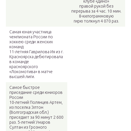
клубе «Дино»
правой рукой без
перерыва за 4 час. 10 мин.
8-килограммовую
гирю толкнул 4 070 раз.
Самая юная участница
чемпионата России по
хоккею среди женских
команд
11-летняя Гаврилова Ия из г.
Красноярска дебютировала
в команде
красноярского
«Локомотива» в матче
высшей лиги.
Самое быстрое
приседание среди юниоров
России
10-летний Полянцев Артем,
из поселка Элтон
(Волгоградская обл.)
приседает за 90 минут 2 600
раз. 5-летний Умаров
Султан из Грозного