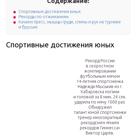
Содержание:
Спортивные достижения юных
Рекорды по отжиманиям
Качаем пресс, мышцы груди, спины и рук на турнике
и брусьях
Спортивные достижения юных
Рекорд России
в скоростном
жонглировании
футбольным мячом
14-летняя спортсменка
Надежда Мыськив из г.
Хабаровска ногами
и головой за 8 мин. 24 сек.
ударила по мячу 1000 раз.
Обнаружил
талант юной спортсменки
тренер многократный
рекордсмен «Книги
рекордов Гиннесса»
Виктор Царёв.