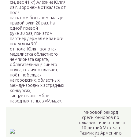
см, вес 41 кг) Алёхина Юлия
из г. Воронежа отжалась от
пола
на одном большом пальце
правой руки 20 раз. На
одной правой
руке 30 раз, при этом
партнёр держал её за ноги
под углом 30˚
от пола. Юля – золотая
медалистка областного
чемпионата каратэ,
обладательница синего
пояса, отлично плавает,
поёт, побеждая
на городских, областных,
международных эстрадных
конкурсах,
танцует в ансамбле
народных танцев «Млада».
Мировой рекорд
среди юниоров по
толканию гири от плеча
10-летний Мкртчан
Размик из Армении в