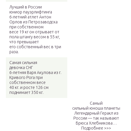
Лучший в России
юниор пауэрлифтинга
6-летний атлет Антон
Орлов из Петрозаводска
при собственном
весе 19 кг он отрывает от
пола штангу весом в 55 кг,
что превышает
его собственный вес в три
раза.
Самая сильная
девочка СНГ
6-летняя Варя Акулова из г.
Кривого Рога при
собственном весе
40 кг. и росте 126 см
поднимает 350 кг.
Самый
сильный юноша планеты
Легендарный Геракл из
России — так называют
Брюса Хлебникова…
Подробнее >>>