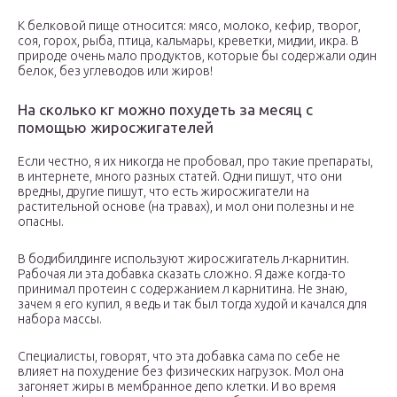
К белковой пище относится: мясо, молоко, кефир, творог,
соя, горох, рыба, птица, кальмары, креветки, мидии, икра. В
природе очень мало продуктов, которые бы содержали один
белок, без углеводов или жиров!
На сколько кг можно похудеть за месяц с
помощью жиросжигателей
Если честно, я их никогда не пробовал, про такие препараты,
в интернете, много разных статей. Одни пишут, что они
вредны, другие пишут, что есть жиросжигатели на
растительной основе (на травах), и мол они полезны и не
опасны.
В бодибилдинге используют жиросжигатель л-карнитин.
Рабочая ли эта добавка сказать сложно. Я даже когда-то
принимал протеин с содержанием л карнитина. Не знаю,
зачем я его купил, я ведь и так был тогда худой и качался для
набора массы.
Специалисты, говорят, что эта добавка сама по себе не
влияет на похудение без физических нагрузок. Мол она
загоняет жиры в мембранное депо клетки. И во время