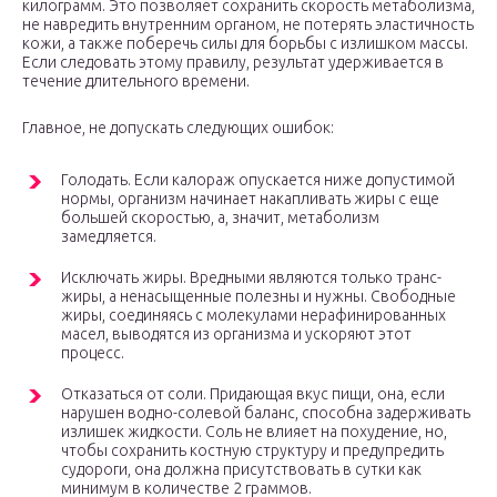
килограмм. Это позволяет сохранить скорость метаболизма,
не навредить внутренним органом, не потерять эластичность
кожи, а также поберечь силы для борьбы с излишком массы.
Если следовать этому правилу, результат удерживается в
течение длительного времени.
Главное, не допускать следующих ошибок:
Голодать. Если калораж опускается ниже допустимой
нормы, организм начинает накапливать жиры с еще
большей скоростью, а, значит, метаболизм
замедляется.
Исключать жиры. Вредными являются только транс-
жиры, а ненасыщенные полезны и нужны. Свободные
жиры, соединяясь с молекулами нерафинированных
масел, выводятся из организма и ускоряют этот
процесс.
Отказаться от соли. Придающая вкус пищи, она, если
нарушен водно-солевой баланс, способна задерживать
излишек жидкости. Соль не влияет на похудение, но,
чтобы сохранить костную структуру и предупредить
судороги, она должна присутствовать в сутки как
минимум в количестве 2 граммов.