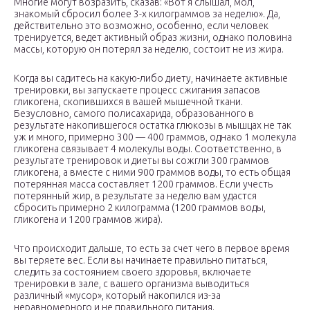
Многие могут возразить, сказав: «Вот я слышал, мол,
знакомый сбросил более 3-х килограммов за неделю». Да,
действительно это возможно, особенно, если человек
тренируется, ведет активный образ жизни, однако половина
массы, которую он потерял за неделю, состоит не из жира.
Когда вы садитесь на какую-либо диету, начинаете активные
тренировки, вы запускаете процесс сжигания запасов
гликогена, скопившихся в вашей мышечной ткани.
Безусловно, самого полисахарида, образованного в
результате накопившегося остатка глюкозы в мышцах не так
уж и много, примерно 300 — 400 граммов, однако 1 молекула
гликогена связывает 4 молекулы воды. Соответственно, в
результате тренировок и диеты вы сожгли 300 граммов
гликогена, а вместе с ними 900 граммов воды, то есть общая
потерянная масса составляет 1200 граммов. Если учесть
потерянный жир, в результате за неделю вам удастся
сбросить примерно 2 килограмма (1200 граммов воды,
гликогена и 1200 граммов жира).
Что происходит дальше, то есть за счет чего в первое время
вы теряете вес. Если вы начинаете правильно питаться,
следить за состоянием своего здоровья, включаете
тренировки в зале, с вашего организма выводиться
различный «мусор», который накопился из-за
неравномерного и не правильного питания.