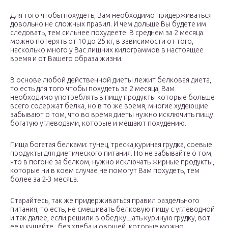
Для того чтобы похудеть, Вам необходимо придерживаться
довольно не сложных правил. И чем дольше Вы будете им
следовать, тем сильнее похудеете. В среднем за 2 месяца
можно потерять от 10 до 25 кг, в зависимости от того,
насколько много у Вас лишних килограммов в настоящее
время и от Вашего образа жизни.
В основе любой действенной диеты лежит белковая диета,
то есть для того чтобы похудеть за 2 месяца, Вам
необходимо употреблять в пищу продукты которые больше
всего содержат белка, но в то же время, многие худеющие
забывают о том, что во время диеты нужно исключить пищу
богатую углеводами, которые и мешают похудению.
Пища богатая белками: тунец, треска,куриная грудка, соевые
продукты для диетического питания. Но не забывайте о том,
что в погоне за белком, нужно исключать жирные продукты,
которые ни в коем случае не помогут Вам похудеть, тем
более за 2-3 месяца.
Старайтесь, так же придерживаться правил раздельного
питания, то есть, не смешивать белковую пищу с углеводной
и так далее, если решили в обед кушать куриную грудку, вот
ее и кушайте, без хлеба и овощей, которые можно