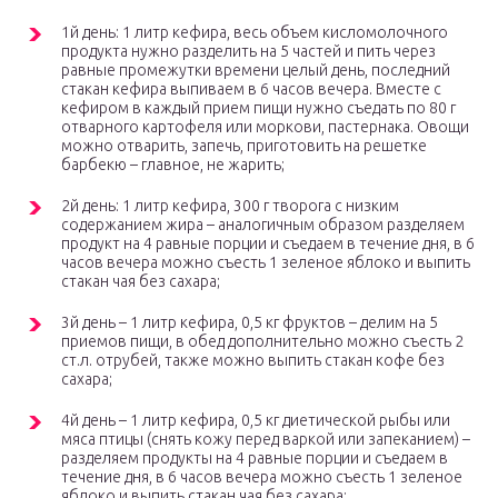
1й день: 1 литр кефира, весь объем кисломолочного
продукта нужно разделить на 5 частей и пить через
равные промежутки времени целый день, последний
стакан кефира выпиваем в 6 часов вечера. Вместе с
кефиром в каждый прием пищи нужно съедать по 80 г
отварного картофеля или моркови, пастернака. Овощи
можно отварить, запечь, приготовить на решетке
барбекю – главное, не жарить;
2й день: 1 литр кефира, 300 г творога с низким
содержанием жира – аналогичным образом разделяем
продукт на 4 равные порции и съедаем в течение дня, в 6
часов вечера можно съесть 1 зеленое яблоко и выпить
стакан чая без сахара;
3й день – 1 литр кефира, 0,5 кг фруктов – делим на 5
приемов пищи, в обед дополнительно можно съесть 2
ст.л. отрубей, также можно выпить стакан кофе без
сахара;
4й день – 1 литр кефира, 0,5 кг диетической рыбы или
мяса птицы (снять кожу перед варкой или запеканием) –
разделяем продукты на 4 равные порции и съедаем в
течение дня, в 6 часов вечера можно съесть 1 зеленое
яблоко и выпить стакан чая без сахара;