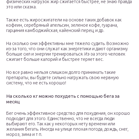
физических нагрузок жир сжигается быстрее, не знаю правда
это или сказка.
Также есть жиросжигатели на основе таких добавок как
кофеин, серебряный апельсин, зеленое кофе, гуарана,
гарциния камбоджийская, кайенский перец, и др.
На сколько они эффективны мне тяжело судить. Возможно
из-за того, что они служат как энергетики и дают организму
больше сил и энергии тренироваться. Из-за этого человек
сжигает больше калорий и быстрее теряет вес.
Но все равно нельзя слишком долго принимать такие
препараты, вы будете сильно нагружать свою нервную
систему, что не есть хорошо!
На сколько кг можно похудеть с помощью бега за
месяц
Бег очень эффективное средство для похудения, он хорошо
подходит для этого. Единственно, что не всегда люди
выбирают его. Так как у некоторых нету времени или
желания бегать. Иногда на улице плохая погода, дождь, снег,
мороз, зима и т п.