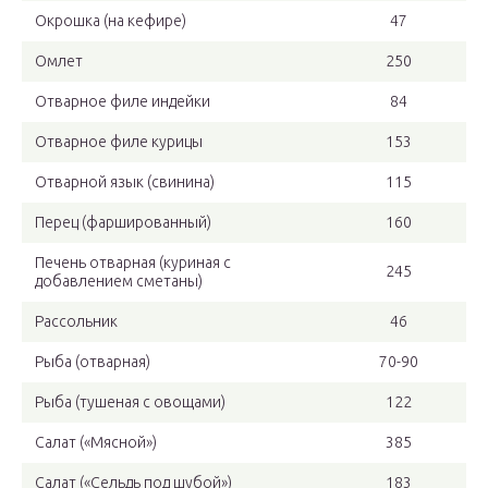
Окрошка (на кефире)
47
Омлет
250
Отварное филе индейки
84
Отварное филе курицы
153
Отварной язык (свинина)
115
Перец (фаршированный)
160
Печень отварная (куриная с
245
добавлением сметаны)
Рассольник
46
Рыба (отварная)
70-90
Рыба (тушеная с овощами)
122
Салат («Мясной»)
385
Салат («Сельдь под шубой»)
183