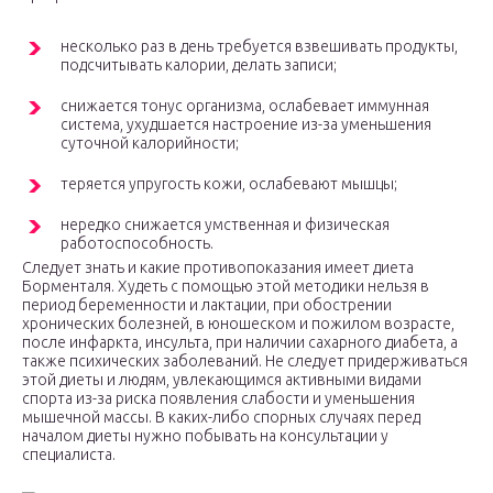
несколько раз в день требуется взвешивать продукты,
подсчитывать калории, делать записи;
снижается тонус организма, ослабевает иммунная
система, ухудшается настроение из-за уменьшения
суточной калорийности;
теряется упругость кожи, ослабевают мышцы;
нередко снижается умственная и физическая
работоспособность.
Следует знать и какие противопоказания имеет диета
Борменталя. Худеть с помощью этой методики нельзя в
период беременности и лактации, при обострении
хронических болезней, в юношеском и пожилом возрасте,
после инфаркта, инсульта, при наличии сахарного диабета, а
также психических заболеваний. Не следует придерживаться
этой диеты и людям, увлекающимся активными видами
спорта из-за риска появления слабости и уменьшения
мышечной массы. В каких-либо спорных случаях перед
началом диеты нужно побывать на консультации у
специалиста.