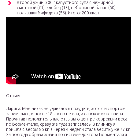
Второй ужин: 300 г капустного супа с нежирной
сметаной (71), хлебец (13), небольшой банан (60),
полчашки бифидока (56). Итого: 200 ккал.
Отзывы
Лариса: Мне никак не удавалось похудеть, хотя я и спортом
занималась, и после 18 часов не ела, и сладкое исключила.
Прочитав положительные отзывы о центре коррекции веса
по Борменталю, сразу же туда записалась. В клинику я
пришла с весом 85 кг, а через 4 недели стала весить уже 77 кг.
За полгода образа жизни по системе доктора Борменталя я