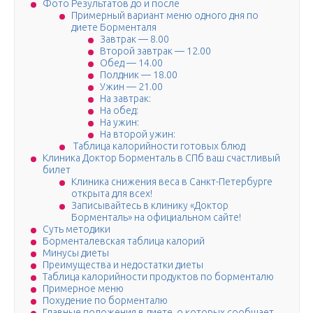
Фото Результатов до и после
Примерный вариант меню одного дня по
диете Борменталя
Завтрак — 8.00
Второй завтрак — 12.00
Обед — 14.00
Полдник — 18.00
Ужин — 21.00
На завтрак:
На обед:
На ужин:
На второй ужин:
Таблица калорийности готовых блюд
Клиника Доктор Борменталь в СПб ваш счастливый
билет
Клиника снижения веса в Санкт-Петербурге
открыта для всех!
Записывайтесь в клинику «Доктор
Борменталь» на официальном сайте!
Суть методики
Борменталевская таблица калорий
Минусы диеты
Преимущества и недостатки диеты
Таблица калорийности продуктов по борменталю
Примерное меню
Похудение по борменталю
Главные положения в диете, о которых сообщает