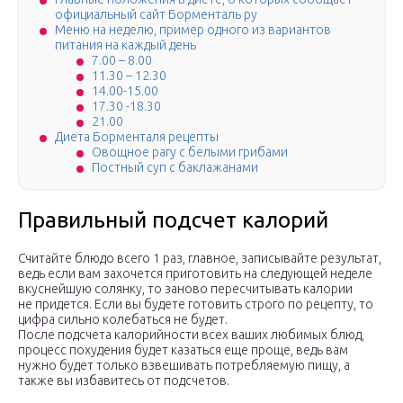
официальный сайт Борменталь ру
Меню на неделю, пример одного из вариантов
питания на каждый день
7.00 – 8.00
11.30 – 12.30
14.00-15.00
17.30 -18.30
21.00
Диета Борменталя рецепты
Овощное рагу с белыми грибами
Постный суп с баклажанами
Правильный подсчет калорий
Считайте блюдо всего 1 раз, главное, записывайте результат,
ведь если вам захочется приготовить на следующей неделе
вкуснейшую солянку, то заново пересчитывать калории
не придется. Если вы будете готовить строго по рецепту, то
цифра сильно колебаться не будет.
После подсчета калорийности всех ваших любимых блюд,
процесс похудения будет казаться еще проще, ведь вам
нужно будет только взвешивать потребляемую пищу, а
также вы избавитесь от подсчетов.