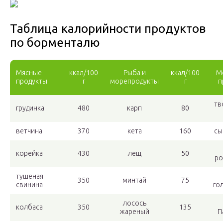
Таблица калорийности продуктов
по борменталю
Мясные
ккал/100
Рыба и
ккал/100
М
продукты
г
морепродукты
г
п
тв
грудинка
480
карп
80
ветчина
370
кета
160
сы
корейка
430
лещ
50
ро
тушеная
350
минтай
75
свинина
го
лосось
колбаса
350
135
жареный
П