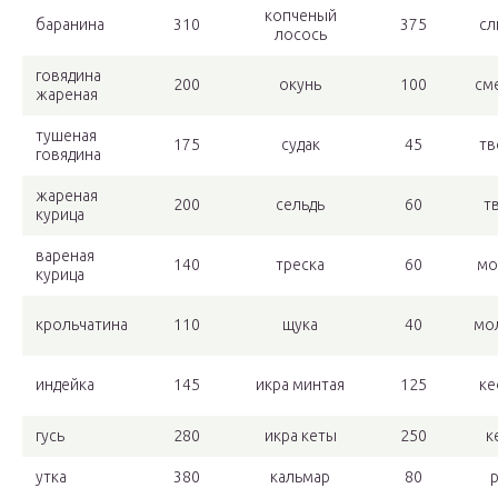
копченый
баранина
310
375
сл
лосось
говядина
200
окунь
100
см
жареная
тушеная
175
судак
45
тв
говядина
жареная
200
сельдь
60
т
курица
вареная
140
треска
60
мо
курица
крольчатина
110
щука
40
мо
индейка
145
икра минтая
125
ке
гусь
280
икра кеты
250
к
утка
380
кальмар
80