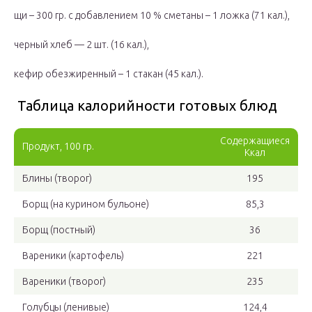
щи – 300 гр. с добавлением 10 % сметаны – 1 ложка (71 кал.),
черный хлеб — 2 шт. (16 кал.),
кефир обезжиренный – 1 стакан (45 кал.).
Таблица калорийности готовых блюд
Содержащиеся
Продукт, 100 гр.
Ккал
Блины (творог)
195
Борщ (на курином бульоне)
85,3
Борщ (постный)
36
Вареники (картофель)
221
Вареники (творог)
235
Голубцы (ленивые)
124,4