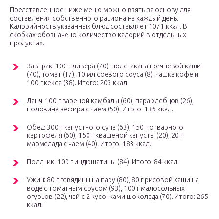
Представленное ниже меню можно взять за основу для
составления собственного рациона на каждый день.
Калорийность указанных блюд составляет 1071 ккал. В
скобках обозначено количество калорий в отдельных
продуктах.
Завтрак: 100 г ливера (70), полстакана гречневой каши
(70), томат (17), 10 мл соевого соуса (8), чашка кофе и
100 г кекса (38). Итого: 203 ккал.
Ланч: 100 г вареной камбалы (60), пара хлебцов (26),
половина зефира с чаем (50). Итого: 136 ккал.
Обед: 300 г капустного супа (63), 150 г отварного
картофеля (60), 150 г квашеной капусты (20), 20 г
мармелада с чаем (40). Итого: 183 ккал.
Полдник: 100 г индюшатины (84). Итого: 84 ккал.
Ужин: 80 г говядины на пару (80), 80 г рисовой каши на
воде с томатным соусом (93), 100 г малосольных
огурцов (22), чай с 2 кусочками шоколада (70). Итого: 265
ккал.