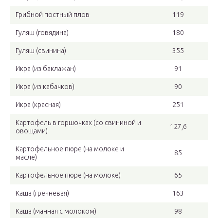
Грибной постный плов
119
Гуляш (говядина)
180
Гуляш (свинина)
355
Икра (из баклажан)
91
Икра (из кабачков)
90
Икра (красная)
251
Картофель в горшочках (со свининой и
127,6
овощами)
Картофельное пюре (на молоке и
85
масле)
Картофельное пюре (на молоке)
65
Каша (гречневая)
163
Каша (манная с молоком)
98