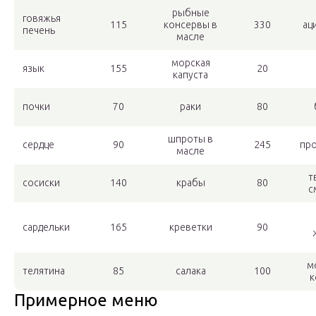
рыбные
говяжья
115
консервы в
330
ац
печень
масле
морская
язык
155
20
капуста
почки
70
раки
80
шпроты в
сердце
90
245
пр
масле
т
сосиски
140
крабы
80
с
сардельки
165
креветки
90
м
телятина
85
салака
100
к
Примерное меню