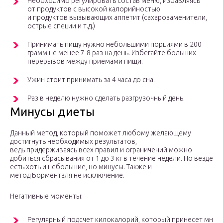
Необходимо регулировать состав меню, избавляясь
от продуктов с высокой калорийностью
и продуктов вызывающих аппетит (сахарозаменители,
острые специи и т.д.)
Принимать пищу нужно небольшими порциями в 200
грамм не менее 7-8 раз на день. Избегайте больших
перерывов между приемами пищи.
Ужин стоит принимать за 4 часа до сна.
Раз в неделю нужно сделать разгрузочный день.
Минусы диеты
Данный метод, который поможет любому желающему
достигнуть необходимых результатов,
ведь придерживаясь всех правил и ограничений можно
добиться сбрасывания от 1 до 3 кг в течение недели. Но везде
есть хоть и небольшие, но минусы. Также и
метод Борменталя не исключение.
Негативные моменты:
Регулярный подсчет килокалорий, который принесет мног