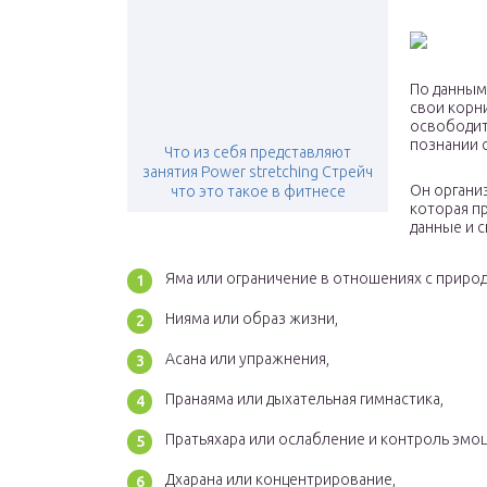
По данным
свои корн
освободит
познании 
Что из себя представляют
занятия Power stretching Стрейч
Он организ
что это такое в фитнесе
которая п
данные и с
Яма или ограничение в отношениях с природ
Нияма или образ жизни,
Асана или упражнения,
Пранаяма или дыхательная гимнастика,
Пратьяхара или ослабление и контроль эмоц
Дхарана или концентрирование,