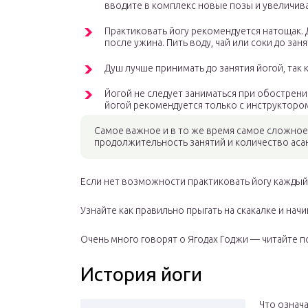
вводите в комплекс новые позы и увеличива
Практиковать йогу рекомендуется натощак.
после ужина. Пить воду, чай или соки до зан
Душ лучше принимать до занятия йогой, так
Йогой не следует заниматься при обострен
йогой рекомендуется только с инструкторо
Самое важное и в то же время самое сложное 
продолжительность занятий и количество асан
Если нет возможности практиковать йогу каждый д
Узнайте
как правильно прыгать на скакалке
и начи
Очень много говорят о Ягодах Годжи —
читайте
п
История йоги
Что означа