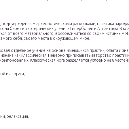
, подтвержденным археологическими раскопками, практика зародил
и она берет в эзотерических учениях Гипербореи и Атлантиды. В к
ься от всего материального, воссоединиться со своим истинным Я.
самого себя, своего места в окружающем мире.
овал отдельное учение на основе имеющихся практик, опыта и знан
ризнана как классическая. Неверно приписывать авторство практик
компоновал их. Классическая йога разделяется условно на 8 частей:
ой и людьми,
ий, релаксация,