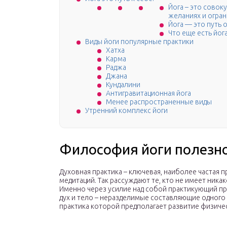
Йога – это совок
желаниях и огран
Йога — это путь 
Что еще есть йог
Виды йоги популярные практики
Хатха
Карма
Раджа
Джана
Кундалини
Антигравитационная йога
Менее распространенные виды
Утренний комплекс йоги
Философия йоги полезн
Духовная практика – ключевая, наиболее частая п
медитаций. Так рассуждают те, кто не имеет никак
Именно через усилие над собой практикующий при
дух и тело – неразделимые составляющие одного ц
практика которой предполагает развитие физич