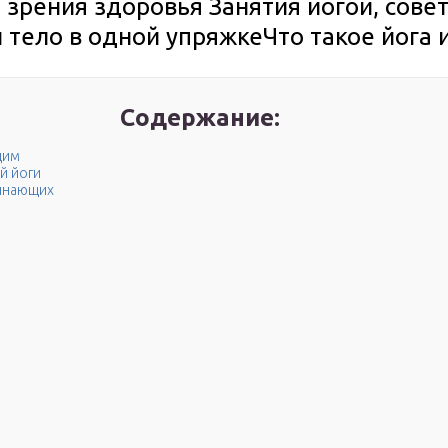
ки зрения здоровья Занятия йогой, сов
и тело в одной упряжкеЧто такое йога 
Содержание:
щим
й йоги
чинающих