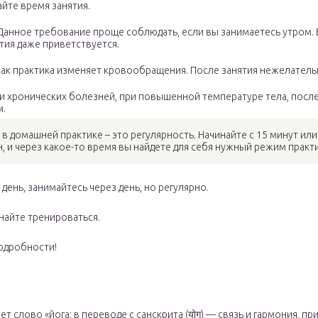
йте время занятия.
 Данное требование проще соблюдать, если вы занимаетесь утром.
ятия даже приветствуется.
 как практика изменяет кровообращения. После занятия нежелатель
ии хронических болезней, при повышенной температуре тела, посл
м.
в домашней практике – это регулярность. Начинайте с 15 минут ил
, и через какое-то время вы найдете для себя нужный режим практ
ень, занимайтесь через день, но регулярно.
найте тренироваться.
одробности!
ет слово «йога: в переводе с санскрита (योग) — связь и гармония, 