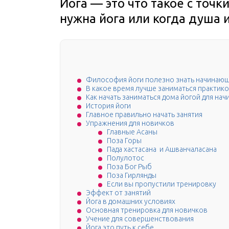
Йога — это что такое с точ
нужна йога или когда душа 
Философия йоги полезно знать начинаю
В какое время лучше заниматься практико
Как начать заниматься дома йогой для на
История йоги
Главное правильно начать занятия
Упражнения для новичков
Главные Асаны
Поза Горы
Пада хастасана и Ашванчаласана
Полулотос
Поза Бог Рыб
Поза Гирлянды
Если вы пропустили тренировку
Эффект от занятий
Йога в домашних условиях
Основная тренировка для новичков
Учение для совершенствования
Йога это путь к себе.