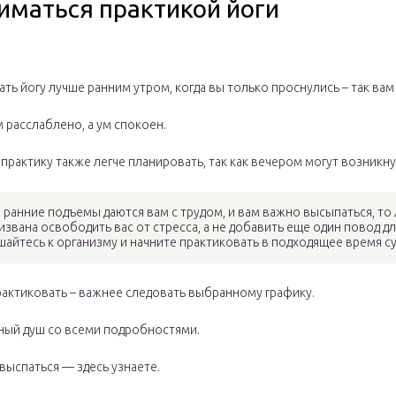
иматься практикой йоги
ть йогу лучше ранним утром, когда вы только проснулись – так вам
 расслаблено, а ум спокоен.
практику также легче планировать, так как вечером могут возникн
 ранние подъемы даются вам с трудом, и вам важно высыпаться, то
извана освободить вас от стресса, а не добавить еще один повод д
айтесь к организму и начните практиковать в подходящее время с
рактиковать – важнее следовать выбранному графику.
ный душ
со всеми подробностями.
 выспаться —
здесь
узнаете.