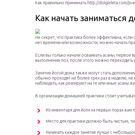
Как правильно принимать
http://dolgieleta.com/pra
Как начать заниматься 
Не секрет, что практика более эффективна, если
нет времени или возможности, можно начать пра
Если вы только начали осваивать асаны, первое 
выполнения поз, после этого можно переходить 
Занятия йогой дома также могут стать дополнение
обычно проходят не более трех раз в неделю, не
наблюдать, как реагируют на те или иные асаны в
В организации домашней практики стоит учитыват
Из инвентаря для йоги на первых порах вам 
Место для практики должно быть чистым, ти
Начинать каждое занятие лучше с небольшой