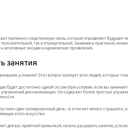
вают причинно-следственную связь, которая определяет будущее че
 положительной, так и отрицательной. Занимаясь практикой, можн
ть негативные эмоции и кармические проявления.
ть занятия
 домашних условиях? Этот вопрос волнует всех людей, которые толь
щих будет достаточно одной сессии (при условии, если вы занимает
с упражнений для начинающих. Он содержит более простые упражне
чности.
опустили один тренировочный день – в этом нет ничего страшного, 
яющая этого искусства.
ет для вас приятной привычкой, можно расширять занятия, усложня