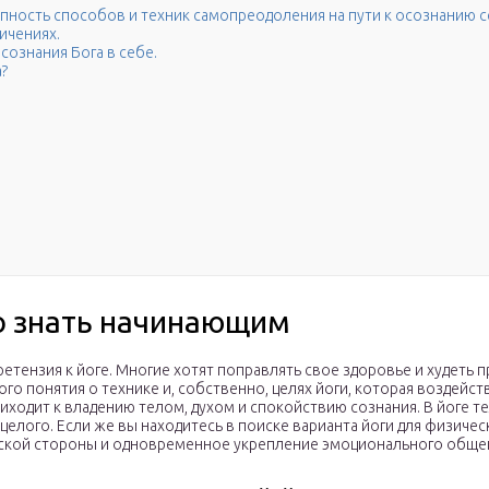
упность способов и техник самопреодоления на пути к осознанию себ
ичениях.
осознания Бога в себе.
а?
о знать начинающим
ретензия к йоге. Многие хотят поправлять свое здоровье и худеть 
ого понятия о технике и, собственно, целях йоги, которая воздейст
ходит к владению телом, духом и спокойствию сознания. В йоге те
елого. Если же вы находитесь в поиске варианта йоги для физическ
еской стороны и одновременное укрепление эмоционального обще