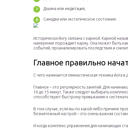
Дхьяна или медитация,
Самадхи или экстатическое состояние.
Исторически йогу связана с кармой. Кармой назы
намерение порождает карму. Она может быть как
событий, проанализировать последствия и снизи
Главное правильно нача
С чего начинается гимнастическая техника йога в
Главное – это регулярность занятий. Для начинаю
10 до 15 минут. Также следует выбирать комплек
способствуют быстрому привыканию к системати
В том случае, если вы по какой-либо причине пр
безмятежный настрой – это очень важная составл
И когда комплекс упражнения для начинающих стан