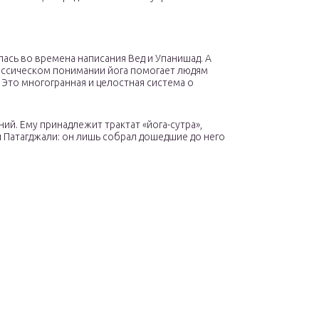
ась во времена написания Вед и Упанишад. А
лассическом понимании йога помогает людям
 Это многогранная и целостная система о
ий. Ему принадлежит трактат «йога-сутра»,
и Патагджали: он лишь собрал дошедшие до него