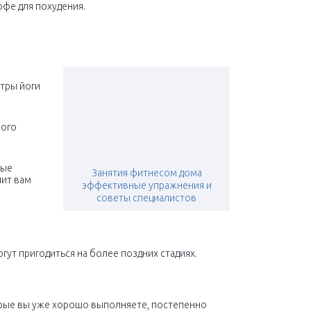
фе для похудения.
нтры йоги
ного
рые
Занятия фитнесом дома
лит вам
эффективные упражнения и
советы специалистов
гут пригодиться на более поздних стадиях.
торые вы уже хорошо выполняете, постепенно