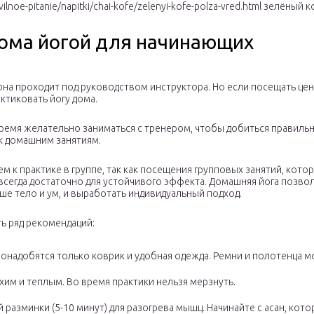
vilnoe-pitanie/napitki/chai-kofe/zelenyi-kofe-polza-vred.html
зелёный ко
дома йогой для начинающих
 она проходит под руководством инструктора. Но если посещать це
ктиковать йогу дома.
время желательно заниматься с тренером, чтобы добиться правиль
к домашним занятиям.
м к практике в группе, так как посещения групповых занятий, кото
 всегда достаточно для устойчивого эффекта. Домашняя йога позво
аше тело и ум, и выработать индивидуальный подход.
ь ряд рекомендаций:
понадобятся только коврик и удобная одежда. Ремни и полотенца мо
хим и теплым. Во время практики нельзя мерзнуть.
 разминки (5-10 минут) для разогрева мышц. Начинайте с асан, ко