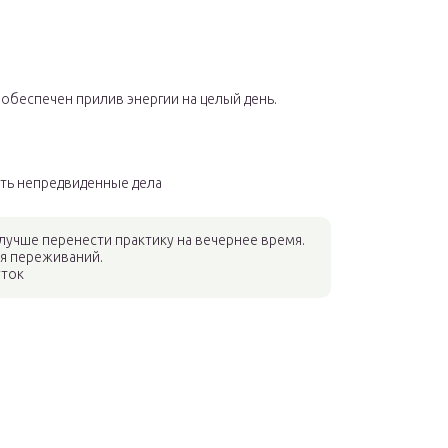
 обеспечен прилив энергии на целый день.
уть непредвиденные дела
 лучше перенести практику на вечернее время.
ля переживаний.
уток