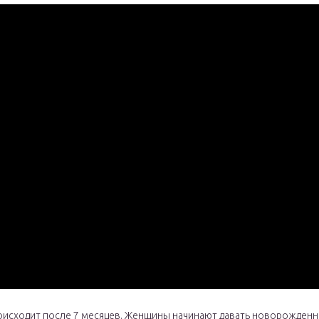
роисходит после 7 месяцев. Женщины начинают давать новорожденн