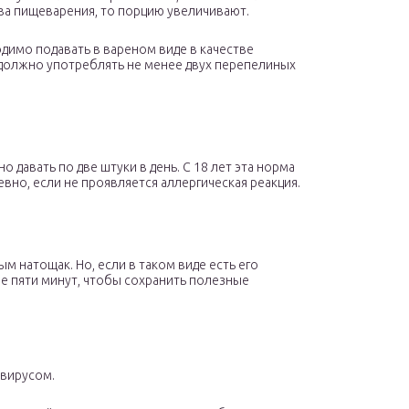
тва пищеварения, то порцию увеличивают.
одимо подавать в вареном виде в качестве
я должно употреблять не менее двух перепелиных
 давать по две штуки в день. С 18 лет эта норма
вно, если не проявляется аллергическая реакция.
ым натощак. Но, если в таком виде есть его
ее пяти минут, чтобы сохранить полезные
 вирусом.