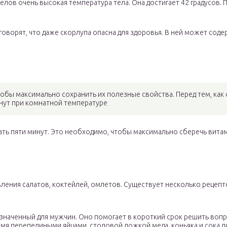
пелов очень высокая температура тела. Она достигает 42 градусов.
говорят, что даже скорлупа опасна для здоровья. В ней может сод
обы максимально сохранить их полезные свойства. Перед тем, как 
инут при комнатной температуре
ать пяти минут. Это необходимо, чтобы максимально сберечь вита
ления салатов, коктейлей, омлетов. Существует несколько рецеп
азначенный для мужчин. Оно помогает в короткий срок решить вопр
умя перепелиными яйцами, столовой ложкой меда, коньяка и сока 