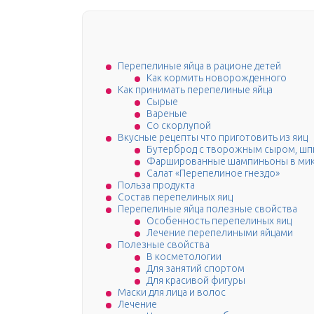
Перепелиные яйца в рационе детей
Как кормить новорожденного
Как принимать перепелиные яйца
Сырые
Вареные
Со скорлупой
Вкусные рецепты что приготовить из яиц
Бутерброд с творожным сыром, шп
Фаршированные шампиньоны в ми
Салат «Перепелиное гнездо»
Польза продукта
Состав перепелиных яиц
Перепелиные яйца полезные свойства
Особенность перепелиных яиц
Лечение перепелиными яйцами
Полезные свойства
В косметологии
Для занятий спортом
Для красивой фигуры
Маски для лица и волос
Лечение