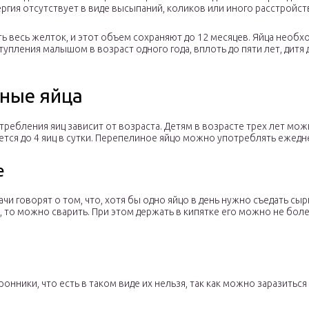
ергия отсутствует в виде высыпаний, коликов или иного расстройс
ь весь желток, и этот объем сохраняют до 12 месяцев. Яйца необх
упления малышом в возраст одного года, вплоть до пяти лет, дит
ные яйца
ребления яиц зависит от возраста. Детям в возрасте трех лет можно
тся до 4 яиц в сутки. Перепелиное яйцо можно употреблять ежедне
е
чи говорят о том, что, хотя бы одно яйцо в день нужно съедать сыр
, то можно сварить. При этом держать в кипятке его можно не бол
онники, что есть в таком виде их нельзя, так как можно заразиться