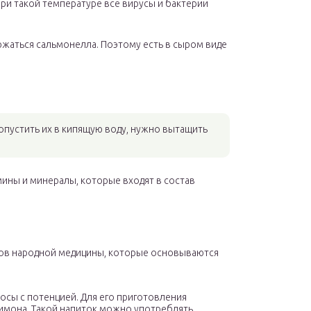
 При такой температуре все вирусы и бактерии
ержаться сальмонелла. Поэтому есть в сыром виде
опустить их в кипящую воду, нужно вытащить
мины и минералы, которые входят в состав
тов народной медицины, которые основываются
осы с потенцией. Для его приготовления
лимона. Такой напиток можно употреблять