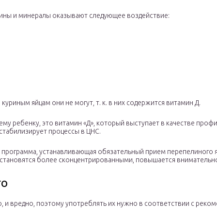
мины и минералы оказывают следующее воздействие:
куриным яйцам они не могут, т. к. в них содержится витамин Д.
 ребенку, это витамин «Д», который выступает в качестве профи
 стабилизирует процессы в ЦНС.
а программа, устанавливающая обязательный прием перепелиного я
ти становятся более сконцентрированными, повышается внимательно
го
, и вредно, поэтому употреблять их нужно в соответствии с реком