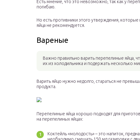
Есть мнение, что это невозможно, так как у пере
погибаю.
Но есть противники этого утверждения, которые 
яйца не рекомендуется.
Вареные
Важно правильно варить перепелиные яйца, чт
их из холодильника и подержать несколько м
Варить яйцо нужно недолго, стараться не превыш
продукта.
Перепелиные яйца хорошо подходят для приготов
на перепелиных яйцах:
Коктейль «молодость» – это напиток, предн
необходимо смешать 150 мл газировки с дв