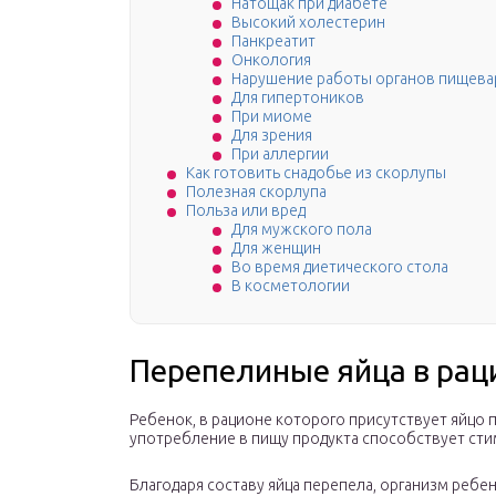
Натощак при диабете
Высокий холестерин
Панкреатит
Онкология
Нарушение работы органов пищева
Для гипертоников
При миоме
Для зрения
При аллергии
Как готовить снадобье из скорлупы
Полезная скорлупа
Польза или вред
Для мужского пола
Для женщин
Во время диетического стола
В косметологии
Перепелиные яйца в рац
Ребенок, в рационе которого присутствует яйцо
употребление в пищу продукта способствует ст
Благодаря составу яйца перепела, организм реб