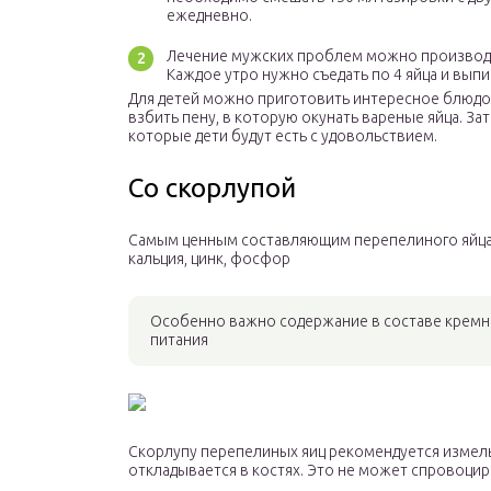
ежедневно.
Лечение мужских проблем можно производит
Каждое утро нужно съедать по 4 яйца и вып
Для детей можно приготовить интересное блюдо –
взбить пену, в которую окунать вареные яйца. З
которые дети будут есть с удовольствием.
Со скорлупой
Самым ценным составляющим перепелиного яйца я
кальция, цинк, фосфор
Особенно важно содержание в составе кремни
питания
Скорлупу перепелиных яиц рекомендуется измель
откладывается в костях. Это не может спровоци