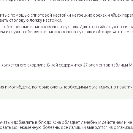
ь с помощью спиртовой настойки на грецких орехах и яйцах переп
ивать столовую ложку настойки.
 обжаренные в панировочных сухарях. Для этого яйца нужно сварить
атем их нужно обвалять в панировочных сухарях и обжаривать на м
вляется его скорлупа. В ней содержится 27 элементов таблицы Ме
я и молибдена, которые очень необходимы организму, но практич
чать и добавлять в блюдо. Она обладает лечебным действием и н
ровать мочекаменную болезнь. Все излишки выводятся из организма