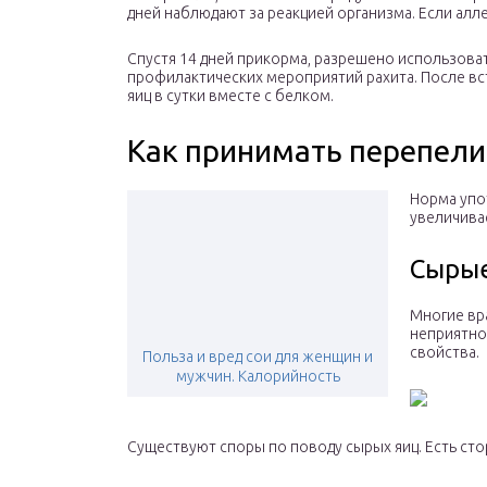
дней наблюдают за реакцией организма. Если алл
Спустя 14 дней прикорма, разрешено использоват
профилактических мероприятий рахита. После вст
яиц в сутки вместе с белком.
Как принимать перепели
Норма упот
увеличивае
Сыры
Многие вра
неприятно
свойства.
Польза и вред сои для женщин и
мужчин. Калорийность
Существуют споры по поводу сырых яиц. Есть стор