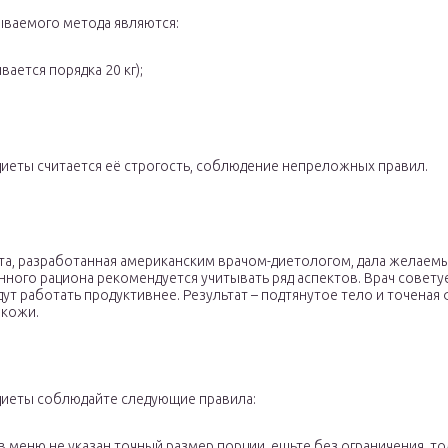
ваемого метода являются:
ается порядка 20 кг);
иеты считается её строгость, соблюдение непреложных правил.
та, разработанная американским врачом-диетологом, дала желаем
ного рациона рекомендуется учитывать ряд аспектов. Врач советуе
т работать продуктивнее. Результат – подтянутое тело и точеная ф
 кожи.
диеты соблюдайте следующие правила:
в меню не указан точный размер порции, ешьте без ограничения, то