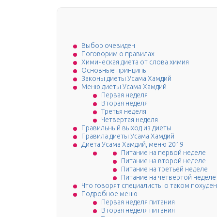
Выбор очевиден
Поговорим о правилах
Химическая диета от слова химия
Основные принципы
Законы диеты Усама Хамдий
Меню диеты Усама Хамдий
Первая неделя
Вторая неделя
Третья неделя
Четвертая неделя
Правильный выход из диеты
Правила диеты Усама Хамдий
Диета Усама Хамдий, меню 2019
Питание на первой неделе
Питание на второй неделе
Питание на третьей неделе
Питание на четвертой неделе
Что говорят специалисты о таком похуде
Подробное меню
Первая неделя питания
Вторая неделя питания