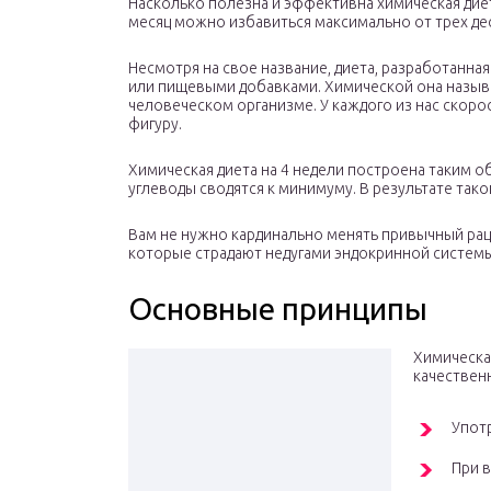
Насколько полезна и эффективна химическая дие
месяц можно избавиться максимально от трех де
Несмотря на свое название, диета, разработанн
или пищевыми добавками. Химической она называ
человеческом организме. У каждого из нас скор
фигуру.
Химическая диета на 4 недели построена таким о
углеводы сводятся к минимуму. В результате тако
Вам не нужно кардинально менять привычный раци
которые страдают недугами эндокринной системы
Основные принципы
Химическа
качественн
Упот
При 