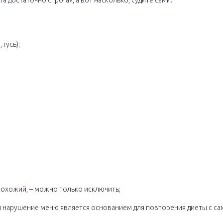
а достаточно строгая, а вот насколько, судите сами.
 гусь);
 похожий, – можно только исключить;
 нарушение меню является основанием для повторения диеты с сам