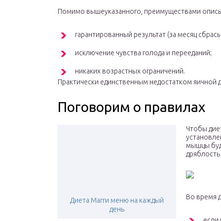
Помимо вышеуказанного, преимуществами описы
гарантированный результат (за месяц сбрасыв
исключение чувства голода и перееданий;
никаких возрастных ограничений.
Практически единственным недостатком яичной д
Поговорим о правилах
Чтобы дие
установлен
мышцы буду
дряблость
Во время 
Диета Магги меню на каждый
день
если 