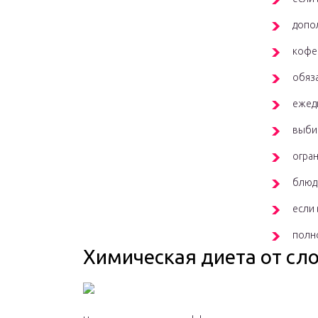
допо
кофе 
обяза
ежед
выби
огран
блюда
если 
полно
Химическая диета от сл