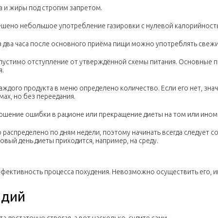
а и жиры под строгим запретом.
ешено небольшое употребление газировки с нулевой калорийностью
з два часа после основного приёма пищи можно употреблять свежи
пустимо отступление от утверждённой схемы питания. Основные п
я.
аждого продукта в меню определено количество. Если его нет, зн
ах, но без переедания.
шение ошибки в рационе или прекращение диеты на том или ином э
распределено по дням недели, поэтому начинать всегда следует со
овый день диеты приходится, например, на среду.
фективность процесса похудения. Невозможно осуществить его, иг
мдий