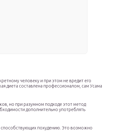
кретному человеку и при этом не вредит его
ская диета составлена профессионалом, сам Усама
ков, но при разумном подходе этот метод
необходимости дополнительно употреблять
ме, способствующих похудению. Это возможно