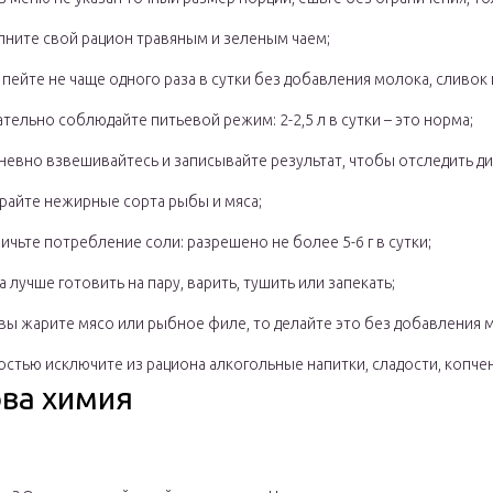
лните свой рацион травяным и зеленым чаем;
пейте не чаще одного раза в сутки без добавления молока, сливок 
тельно соблюдайте питьевой режим: 2-2,5 л в сутки – это норма;
невно взвешивайтесь и записывайте результат, чтобы отследить ди
райте нежирные сорта рыбы и мяса;
ичьте потребление соли: разрешено не более 5-6 г в сутки;
 лучше готовить на пару, варить, тушить или запекать;
вы жарите мясо или рыбное филе, то делайте это без добавления м
стью исключите из рациона алкогольные напитки, сладости, копче
ова химия