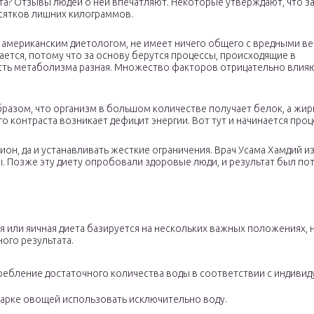
та? Отзывы людей о ней впечатляют. Некоторые утверждают, что за
сятков лишних килограммов.
ая американским диетологом, не имеет ничего общего с вредными 
ется, потому что за основу берутся процессы, происходящие в
ость метаболизма разная. Множество факторов отрицательно влияю
бразом, что организм в большом количестве получает белок, а жир
го контраста возникает дефицит энергии. Вот тут и начинается проц
он, да и устанавливать жесткие ограничения. Врач Усама Хамдий и
. Позже эту диету опробовали здоровые люди, и результат был п
я или яичная диета базируется на нескольких важных положениях,
ого результата.
ребление достаточного количества воды в соответствии с индиви
варке овощей использовать исключительно воду.