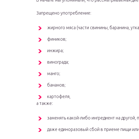
В начале мы упоминали, что рассматриваемая диет
Запрещено употребление:
жирного мяса (части свинины, баранина, утка,
фиников;
инжира;
винограда;
манго;
бананов;
картофеля,
а также:
заменять какой-либо ингредиент на другой,
даже единоразовый сбой в приеме пищи или