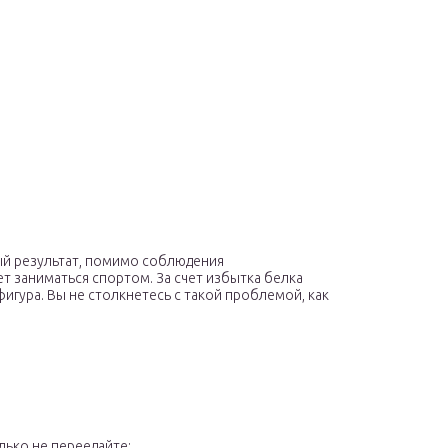
ый результат, помимо соблюдения
т заниматься спортом. За счет избытка белка
игура. Вы не столкнетесь с такой проблемой, как
лько не переедайте;