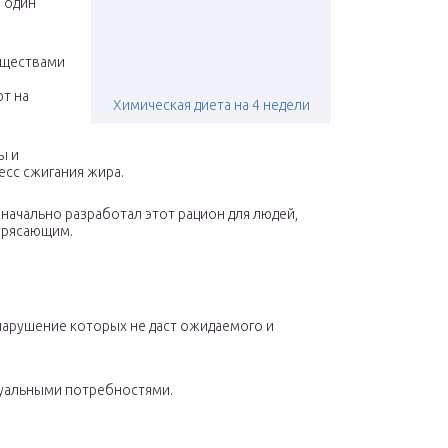
 один
веществами
т на
Химическая диета на 4 недели
ы и
есс сжигания жира.
значально разработал этот рацион для людей,
отрясающим.
 нарушение которых не даст ожидаемого и
дуальными потребностями.