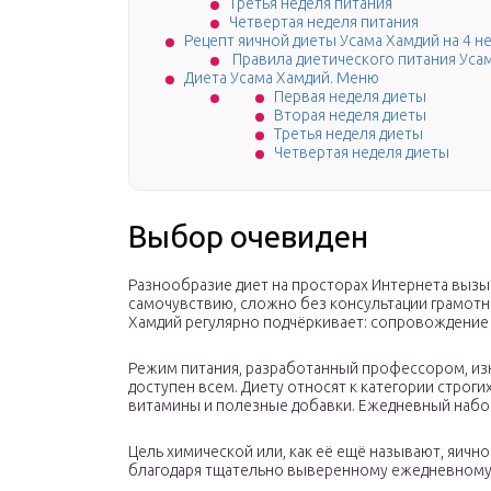
Третья неделя питания
Четвертая неделя питания
Рецепт яичной диеты Усама Хамдий на 4 н
Правила диетического питания Уса
Диета Усама Хамдий. Меню
Первая неделя диеты
Вторая неделя диеты
Третья неделя диеты
Четвертая неделя диеты
Выбор очевиден
Разнообразие диет на просторах Интернета вызыв
самочувствию, сложно без консультации грамотно
Хамдий регулярно подчёркивает: сопровождение 
Режим питания, разработанный профессором, изн
доступен всем. Диету относят к категории строг
витамины и полезные добавки. Ежедневный набор
Цель химической или, как её ещё называют, яич
благодаря тщательно выверенному ежедневному р