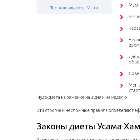
Масл
Творожная диета Магги
Разр
Чере
Недо
врем
Для к
объем
Совер
Меню 
старт
Чудо-диета на ряженке на 3 дня и на неделю
Эти строгие и несложные правила определяют эф
Законы диеты Усама Ха