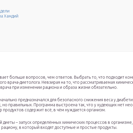
едели
ма Хамдий
ает больше вопросов, чем ответов. Выбрать то, что подходит кон
го врача-диетолога. Невзирая на то, что рассматриваемая химиче
врача при изменении рациона и образа жизни обязательно.
ачально предназначался для безопасного снижения веса у диабети
их, но правильных. Программа выстроена так, что у худеющих нет 
 продуктов содержит всё, в чём нуждается организм.
ной диеты – запуск определённых химических процессов в организ
ациону, в который входят доступные и простые продукты.