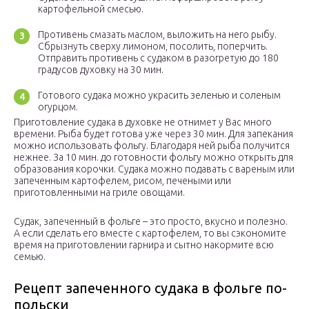
картофельной смесью.
Противень смазать маслом, выложить на него рыбу.
Сбрызнуть сверху лимоном, посолить, поперчить.
Отправить противень с судаком в разогретую до 180
градусов духовку на 30 мин.
Готового судака можно украсить зеленью и соленым
огурцом.
Приготовление судака в духовке не отнимет у Вас много
времени. Рыба будет готова уже через 30 мин. Для запекания
можно использовать фольгу. Благодаря ней рыба получится
нежнее. За 10 мин. до готовности фольгу можно открыть для
образования корочки. Судака можно подавать с вареным или
запеченным картофелем, рисом, печеными или
приготовленными на гриле овощами.
Судак, запеченный в фольге – это просто, вкусно и полезно.
А если сделать его вместе с картофелем, то вы сэкономите
время на приготовлении гарнира и сытно накормите всю
семью.
Рецепт запеченного судака в фольге по-
польски