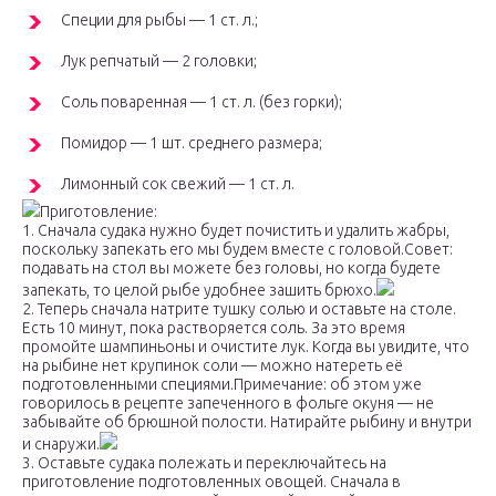
Специи для рыбы — 1 ст. л.;
Лук репчатый — 2 головки;
Соль поваренная — 1 ст. л. (без горки);
Помидор — 1 шт. среднего размера;
Лимонный сок свежий — 1 ст. л.
Приготовление:
1. Сначала судака нужно будет почистить и удалить жабры,
поскольку запекать его мы будем вместе с головой.Совет:
подавать на стол вы можете без головы, но когда будете
запекать, то целой рыбе удобнее зашить брюхо.
2. Теперь сначала натрите тушку солью и оставьте на столе.
Есть 10 минут, пока растворяется соль. За это время
промойте шампиньоны и очистите лук. Когда вы увидите, что
на рыбине нет крупинок соли — можно натереть её
подготовленными специями.Примечание: об этом уже
говорилось в рецепте запеченного в фольге окуня — не
забывайте об брюшной полости. Натирайте рыбину и внутри
и снаружи.
3. Оставьте судака полежать и переключайтесь на
приготовление подготовленных овощей. Сначала в