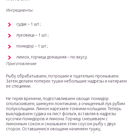
Ингредиенты:
судак – 1 шт.;
луковица – 1 шт.;
помидор – 1 шт.;
лимон, горчица домашняя – по вкусу.
Приготовление
Рыбу обрабатываем, потрошим и тщательно промываем.
Затем делаем поперек тушки небольшие надрезы и натираем
ее специями.
Не теряя времени, подготавливаем овощи: помидор
ополаскиваем, шинкуем ломтиками, а очищенный лук рубим
полукольцами. Лимон нарезаем тонкими кольцами. Теперь
выкладываем судака на лист фольги, вставляя в надрезы
кусочки помидоров и лимона. Горчицу смешиваем с
лимонным соком и смазываем этим соусом рыбу с двух
сторон. Оставшимися овощами начиняем тушку,