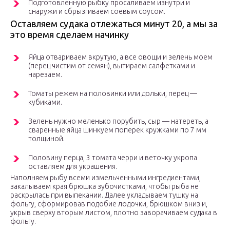
Подготовленную рыбку просаливаем изнутри и
снаружи и сбрызгиваем соевым соусом.
Оставляем судака отлежаться минут 20, а мы за
это время сделаем начинку
Яйца отвариваем вкрутую, а все овощи и зелень моем
(перец чистим от семян), вытираем салфетками и
нарезаем.
Томаты режем на половинки или дольки, перец —
кубиками.
Зелень нужно меленько порубить, сыр — натереть, а
сваренные яйца шинкуем поперек кружками по 7 мм
толщиной.
Половину перца, 3 томата черри и веточку укропа
оставляем для украшения.
Наполняем рыбу всеми измельченными ингредиентами,
закалываем края брюшка зубочистками, чтобы рыба не
раскрылась при выпекании. Далее укладываем тушку на
фольгу, сформировав подобие лодочки, брюшком вниз и,
укрыв сверху вторым листом, плотно заворачиваем судака в
фольгу.