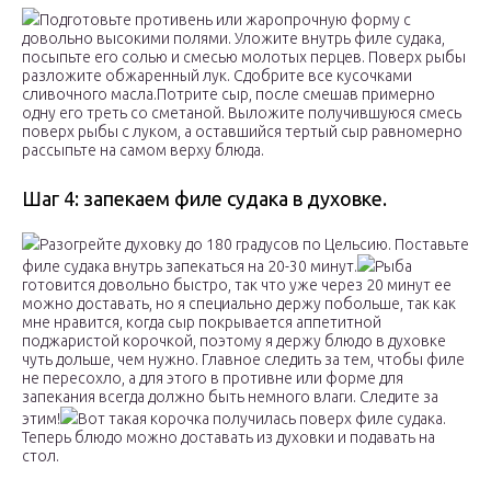
Подготовьте противень или жаропрочную форму с
довольно высокими полями. Уложите внутрь филе судака,
посыпьте его солью и смесью молотых перцев. Поверх рыбы
разложите обжаренный лук. Сдобрите все кусочками
сливочного масла.Потрите сыр, после смешав примерно
одну его треть со сметаной. Выложите получившуюся смесь
поверх рыбы с луком, а оставшийся тертый сыр равномерно
рассыпьте на самом верху блюда.
Шаг 4: запекаем филе судака в духовке.
Разогрейте духовку до 180 градусов по Цельсию. Поставьте
филе судака внутрь запекаться на 20-30 минут.
Рыба
готовится довольно быстро, так что уже через 20 минут ее
можно доставать, но я специально держу побольше, так как
мне нравится, когда сыр покрывается аппетитной
поджаристой корочкой, поэтому я держу блюдо в духовке
чуть дольше, чем нужно. Главное следить за тем, чтобы филе
не пересохло, а для этого в противне или форме для
запекания всегда должно быть немного влаги. Следите за
этим!
Вот такая корочка получилась поверх филе судака.
Теперь блюдо можно доставать из духовки и подавать на
стол.