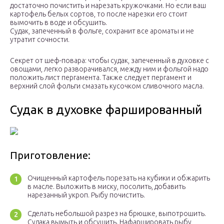
достаточно почистить и нарезать кружочками. Но если ваш
картофель белых сортов, то после нарезки его стоит
вымочить в воде и обсушить.
Судак, запеченный в фольге, сохранит все ароматы и не
утратит сочности.
Секрет от шеф-повара: чтобы судак, запеченный в духовке с
овощами, легко разворачивался, между ним и фольгой надо
положить лист пергамента. Также следует пергамент и
верхний слой фольги смазать кусочком сливочного масла.
Судак в духовке фаршированный
Приготовление:
Очищенный картофель порезать на кубики и обжарить
в масле. Выложить в миску, посолить, добавить
нарезанный укроп. Рыбу почистить.
Сделать небольшой разрез на брюшке, выпотрошить.
Судака вымыть и обсушить. Нафаршировать рыбу