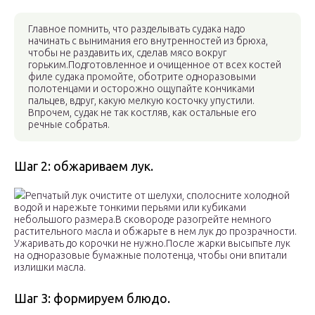
Главное помнить, что разделывать судака надо
начинать с вынимания его внутренностей из брюха,
чтобы не раздавить их, сделав мясо вокруг
горьким.Подготовленное и очищенное от всех костей
филе судака промойте, оботрите одноразовыми
полотенцами и осторожно ощупайте кончиками
пальцев, вдруг, какую мелкую косточку упустили.
Впрочем, судак не так костляв, как остальные его
речные собратья.
Шаг 2: обжариваем лук.
Репчатый лук очистите от шелухи, сполосните холодной
водой и нарежьте тонкими перьями или кубиками
небольшого размера.В сковороде разогрейте немного
растительного масла и обжарьте в нем лук до прозрачности.
Ужаривать до корочки не нужно.После жарки высыпьте лук
на одноразовые бумажные полотенца, чтобы они впитали
излишки масла.
Шаг 3: формируем блюдо.