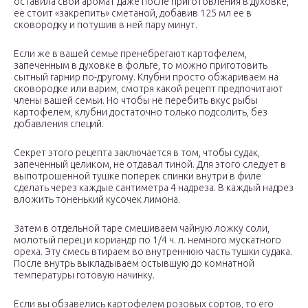
оставила свой аромат даже после приготовления в духовке,
ее стоит «закрепить» сметаной, добавив 125 мл ее в
сковородку и потушив в ней пару минут.
Если же в вашей семье пренебрегают картофелем,
запеченным в духовке в фольге, то можно приготовить
сытный гарнир по-другому. Клубни просто обжариваем на
сковородке или варим, смотря какой рецепт предпочитают
члены вашей семьи. Но чтобы не перебить вкус рыбы
картофелем, клубни достаточно только подсолить, без
добавления специй.
Секрет этого рецепта заключается в том, чтобы судак,
запеченный целиком, не отдавал тиной. Для этого следует в
выпотрошенной тушке поперек спинки внутри в филе
сделать через каждые сантиметра 4 надреза. В каждый надрез
вложить тоненький кусочек лимона.
Затем в отдельной таре смешиваем чайную ложку соли,
молотый перец и кориандр по 1/4 ч. л. немного мускатного
ореха. Эту смесь втираем во внутреннюю часть тушки судака.
После внутрь выкладываем остывшую до комнатной
температуры готовую начинку.
Если вы обзавелись картофелем розовых сортов, то его