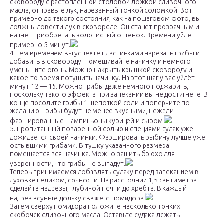
сковороду с растопленной столовой ложкой сливочного
масла, отправьте лук, нарезанный тонкой соломкой. Вот
примерно до такого состояния, как на пошаговом фото, вы
должны довести лук в сковороде. Он станет прозрачным и
начнёт приобретать золотистый оттенок. Времени уйдёт
примерно 5 минут.
4. Тем временем вы успеете пластинками нарезать грибы и
добавить в сковороду. Помешивайте начинку и немного
уменьшите огонь. Можно накрыть крышкой сковороду и
какое-то время потушить начинку. На этот шаг у вас уйдёт
минут 12 — 15. Можно грибы даже немного поджарить,
поскольку такого эффекта при запекании вы не достигнете. В
конце посолите грибы 1 щепоткой соли и поперчите по
желанию. Грибы будут не менее вкусными, нежели
фаршированные шампиньоны курицей и сыром.
5. Пропитанный поваренной солью и специями судак уже
дожидается своей начинки. Фаршировать рыбину лучше уже
остывшими грибами. В тушку указанного размера
помещается вся начинка. Можно зашить брюхо для
уверенности, что грибы не выпадут.
Теперь принимаемся добавлять судаку перед запеканием в
духовке целиком, сочности. На расстоянии 1,5 сантиметра
сделайте надрезы, глубиной почти до хребта. В каждый
надрез всуньте дольку свежего помидора.
Затем сверху помидора положите несколько тонких
скобочек сливочного масла. Оставьте судака лежать