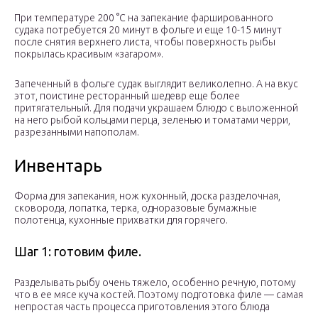
При температуре 200 °C на запекание фаршированного
судака потребуется 20 минут в фольге и еще 10-15 минут
после снятия верхнего листа, чтобы поверхность рыбы
покрылась красивым «загаром».
Запеченный в фольге судак выглядит великолепно. А на вкус
этот, поистине ресторанный шедевр еще более
притягательный. Для подачи украшаем блюдо с выложенной
на него рыбой кольцами перца, зеленью и томатами черри,
разрезанными напополам.
Инвентарь
Форма для запекания, нож кухонный, доска разделочная,
сковорода, лопатка, терка, одноразовые бумажные
полотенца, кухонные прихватки для горячего.
Шаг 1: готовим филе.
Разделывать рыбу очень тяжело, особенно речную, потому
что в ее мясе куча костей. Поэтому подготовка филе — самая
непростая часть процесса приготовления этого блюда