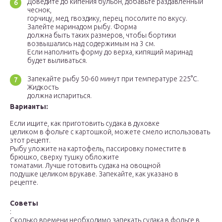
Доведите до кипения бульон, добавьте раздавленный
чеснок,
горчицу, мед, гвоздику, перец, посолите по вкусу.
Залейте маринадом рыбу. Форма
должна быть таких размеров, чтобы бортики
возвышались над содержимым на 3 см.
Если наполнить форму до верха, кипящий маринад
будет выливаться.
Запекайте рыбу 50-60 минут при температуре 225°С.
Жидкость
должна испариться.
Варианты:
Если ищите, как приготовить судака в духовке
целиком в фольге с картошкой, можете смело использовать
этот рецепт.
Рыбу уложите на картофель, пассировку поместите в
брюшко, сверху тушку обложите
томатами. Лучше готовить судака на овощной
подушке целиком врукаве. Запекайте, как указано в
рецепте.
Советы
:
Сколько времени необходимо запекать судака в фольге в