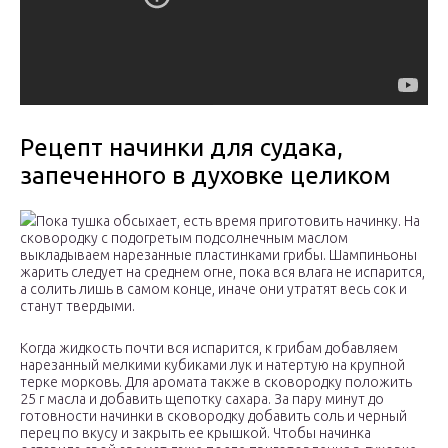
Рецепт начинки для судака,
запеченного в духовке целиком
Пока тушка обсыхает, есть время приготовить начинку. На
сковородку с подогретым подсолнечным маслом
выкладываем нарезанные пластинками грибы. Шампиньоны
жарить следует на среднем огне, пока вся влага не испарится,
а солить лишь в самом конце, иначе они утратят весь сок и
станут твердыми.
Когда жидкость почти вся испарится, к грибам добавляем
нарезанный мелкими кубиками лук и натертую на крупной
терке морковь. Для аромата также в сковородку положить
25 г масла и добавить щепотку сахара. За пару минут до
готовности начинки в сковородку добавить соль и черный
перец по вкусу и закрыть ее крышкой. Чтобы начинка