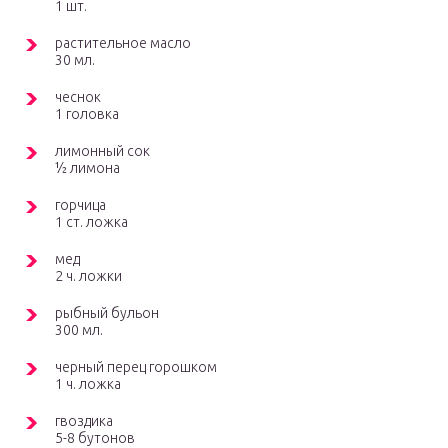
1 шт.
растительное масло
30 мл.
чеснок
1 головка
лимонный сок
½ лимона
горчица
1 ст. ложка
мед
2 ч. ложки
рыбный бульон
300 мл.
черный перец горошком
1 ч. ложка
гвоздика
5-8 бутонов