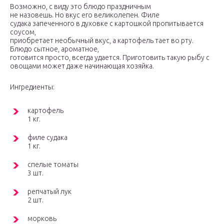
Возможно, с виду это блюдо праздничным
не назовешь. Но вкус его великолепен. Филе
судака запеченного в духовке с картошкой пропитывается
соусом,
приобретает необычный вкус, а картофель тает во рту.
Блюдо сытное, ароматное,
готовится просто, всегда удается. Приготовить такую рыбу с
овощами может даже начинающая хозяйка.
Ингредиенты:
картофель
1 кг.
филе судака
1 кг.
спелые томаты
3 шт.
репчатый лук
2 шт.
морковь