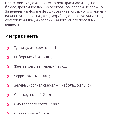
Приготовить в домашних условиях красивое и вкусное
блюдо, достойное лучших ресторанов, совсем не сложно.
Запеченный в фольге фаршированный судак – это отличный
вариант угощения на ужин, ведь блюдо легко усваивается,
содержит минимум калорий и много-много полезных
веществ.
Ингредиенты
Тушка судака средняя — 1 шт.;
Отборные яйца – 2 шт.;
Желтый сладкий перец – 1 плод;
Черри томаты – 300 г;
Зелень укропная свежая – 1 небольшой пучок;
Соль крупная – 1-2 ч. л.;
Сыр твердого сорта – 100 г ;
Соевый соус – 1 ст. л.;