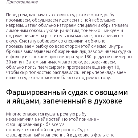
Приготовление
Перед тем, как начать готовить судака в фольге, рыбу
промываем, обсушиваем и делаем на ней небольшие
надрезы. Затем обильно натираем специями и сбрызгиваем
лимонным соком. Луковицы чистим, тоненько шинкуем и
подрумяниваем на растительном маслице, подсаливая по
вкусу. Сметану взбиваем со специями и обильно
промазываем рыбку со всех сторон этой смесью. Внутрь
брюшка выкладываем обжаренный лук, заворачиваем судака
в фольгу и запекаем при температуре 180 градусов примерно
30 минут. Затем вынимаем заготовку, разворачиваем,
обильно присыпаем сыром и прогреваем еще минут 10,
чтобы сыр полностью расплавился. Теперь перекладываем
нашего судака на красивое блюдо и подаем к столу.
Фаршированный судак с овощами
и яйцами, запеченный в духовке
Многие опасаются кушать речную рыбу
из-за наличия в ней костей. По этой причине –
фаршированная рыба всегда
пользуется особой популярность. Судак
фаршированный и запеченный в духовке в фольге не