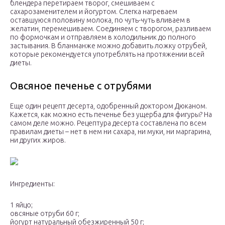
блендера перетираем творог, смешиваем с
сахарозаменителем и йогуртом. Слегка нагреваем
оставшуюся половину молока, по чуть-чуть вливаем в
желатин, перемешиваем. Соединяем с творогом, разливаем
по формочкам и отправляем в холодильник до полного
застывания. В бланманже можно добавить ложку отрубей,
которые рекомендуется употреблять на протяжении всей
диеты.
Овсяное печенье с отрубями
Еще один рецепт десерта, одобренный доктором Дюканом.
Кажется, как можно есть печенье без ущерба для фигуры? На
самом деле можно. Рецептура десерта составлена по всем
правилам диеты – нет в нем ни сахара, ни муки, ни маргарина,
ни других жиров.
Ингредиенты:
1 яйцо;
овсяные отруби 60 г;
йогурт натуральный обезжиренный 50 г;