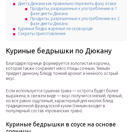
Диета Дюкана как правильно пережить фазу Атаки
Продукты, разрешенные к употреблению в 1
фазе диеты Дюкана
Продукты, разрешенные к употреблению во 2
фазе диеты Дюкана
Куриные бедра жареные на сковороде
Секреты приготовления
Куриные бедрышки по Дюкану
Благодаря горчице формируется золотистая корочка,
которая также сохраняет мясо птицы сочным. Тимьян
придает данному блюду тонкий аромат и немного острый
вкус.
Если используется сушеная трава — острота будет более
выражена, в свежем виде — вкус получится мягкий, пряный,
но все равно ощутимый, характерный для многих блюд
традиционной французской кухни (тимьян входит в
популярный состав «прованских трав»).
Куриные бедрышки в соусе на основе
горчицы