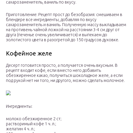
сахарозаменитель, ваниль по вкусу.
Приготовление: Рецепт прост до безобразия: смешиваем в
блендере все ингредиенты, добавляя по вкусу
сахарозаменитель и ваниль. Полученную массу выкладываем
на противень чайной ложкой на расстоянии 3-4 см друг от
друга (печенье очень увеличивается) и выпекаем до
золотистого цвета в разогретой до 150 градусов духовке.
Кофейное желе
Десерт готовится просто, а получается очень вкусным. В
рецепт входит кофе, если вместо него добавить
обезжиренное какао, получиться шоколадное желе, а если
под рукой нет ни того, ни другого, можно сделать молочное.
Ингредиенты:
молоко обезжиренное 2 ст;
растворимый кофе 1 ч. л.;
желатин 4 ч. л.;