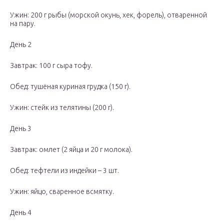
Ужин: 200 г рыбы (морской окунь, хек, форель), отваренной
на пару.
День 2
Завтрак: 100 г сыра тофу.
Обед: тушёная куриная грудка (150 г).
Ужин: стейк из телятины (200 г).
День 3
Завтрак: омлет (2 яйца и 20 г молока).
Обед: тефтели из индейки – 3 шт.
Ужин: яйцо, сваренное всмятку.
День 4