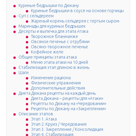
Куриные бедрышки по Дюкану
Куриные бедрышки в соусе на основе горчицы
Суп с сельдереем
Жареный корень сельдерея с тертым сыром
Маринады для куриных бедрышек
Десерты и выпечка для этапа Атака
Творожное бланманже
Овсяное печенье с отрубями
Овсяно-творожное печенье
Кофейное желе
Общие принципы этапа атака
Меню этапа атаки на 10 дней
Стабилизация этап длиною в жизнь
Шаги
Изменение рациона
Физические упражнения
Дополнительные действия
Диета Дюкана рецепты на каждый день
Диета Дюкана – рецепты для «Атаки»
Рецепты по Дюкану на «Чередовании»
Рецепты по Дюкану на «Закреплении»
Описание этапов
Этап 1. Атака
Этап 2. Круиз / Чередование
Этап 3. Закрепление / Консолидация
Этап 4. Стабилизация