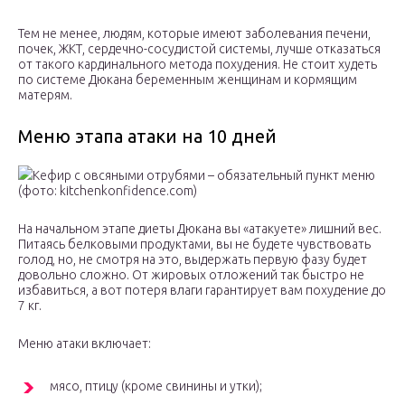
Тем не менее, людям, которые имеют заболевания печени,
почек, ЖКТ, сердечно-сосудистой системы, лучше отказаться
от такого кардинального метода похудения. Не стоит худеть
по системе Дюкана беременным женщинам и кормящим
матерям.
Меню этапа атаки на 10 дней
Кефир с овсяными отрубями – обязательный пункт меню
(фото: kitchenkonfidence.com)
На начальном этапе диеты Дюкана вы «атакуете» лишний вес.
Питаясь белковыми продуктами, вы не будете чувствовать
голод, но, не смотря на это, выдержать первую фазу будет
довольно сложно. От жировых отложений так быстро не
избавиться, а вот потеря влаги гарантирует вам похудение до
7 кг.
Меню атаки включает:
мясо, птицу (кроме свинины и утки);