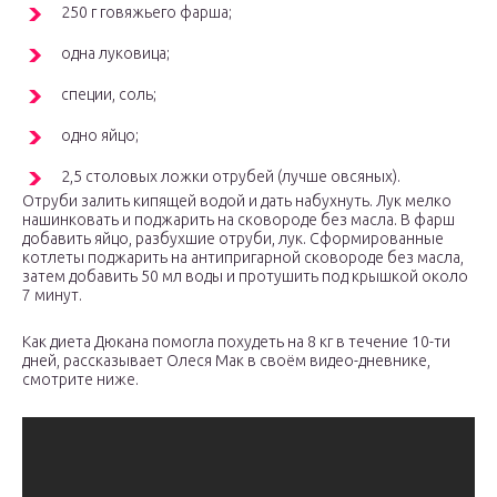
250 г говяжьего фарша;
одна луковица;
специи, соль;
одно яйцо;
2,5 столовых ложки отрубей (лучше овсяных).
Отруби залить кипящей водой и дать набухнуть. Лук мелко
нашинковать и поджарить на сковороде без масла. В фарш
добавить яйцо, разбухшие отруби, лук. Сформированные
котлеты поджарить на антипригарной сковороде без масла,
затем добавить 50 мл воды и протушить под крышкой около
7 минут.
Как диета Дюкана помогла похудеть на 8 кг в течение 10-ти
дней, рассказывает Олеся Мак в своём видео-дневнике,
смотрите ниже.