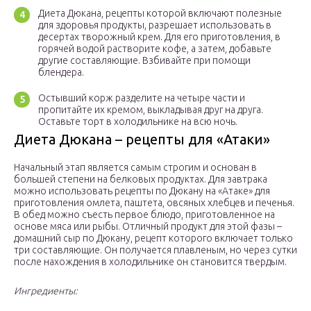
Диета Дюкана, рецепты которой включают полезные
для здоровья продукты, разрешает использовать в
десертах творожный крем. Для его приготовления, в
горячей водой растворите кофе, а затем, добавьте
другие составляющие. Взбивайте при помощи
блендера.
Остывший корж разделите на четыре части и
пропитайте их кремом, выкладывая друг на друга.
Оставьте торт в холодильнике на всю ночь.
Диета Дюкана – рецепты для «Атаки»
Начальный этап является самым строгим и основан в
большей степени на белковых продуктах. Для завтрака
можно использовать рецепты по Дюкану на «Атаке» для
приготовления омлета, паштета, овсяных хлебцев и печенья.
В обед можно съесть первое блюдо, приготовленное на
основе мяса или рыбы. Отличный продукт для этой фазы –
домашний сыр по Дюкану, рецепт которого включает только
три составляющие. Он получается плавленым, но через сутки
после нахождения в холодильнике он становится твердым.
Ингредиенты: