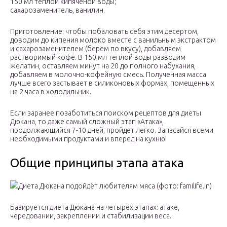
150 мл теплой кипяченой воды;
сахарозаменитель, ванилин.
Приготовление: чтобы побаловать себя этим десертом,
доводим до кипения молоко вместе с ванильным экстрактом
и сахарозаменителем (берем по вкусу), добавляем
растворимый кофе. В 150 мл теплой воды разводим
желатин, оставляем минут на 20 до полного набухания,
добавляем в молочно-кофейную смесь. Полученная масса
лучше всего застывает в силиконовых формах, помещенных
на 2 часа в холодильник.
Если заранее позаботиться поиском рецептов для диеты
Дюкана, то даже самый сложный этап «Атака»,
продолжающийся 7-10 дней, пройдет легко. Запасайся всеми
необходимыми продуктами и вперед на кухню!
Общие принципы этапа атака
Диета Дюкана подойдёт любителям мяса (фото: familife.in)
Базируется диета Дюкана на четырёх этапах: атаке,
чередовании, закреплении и стабилизации веса.