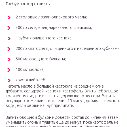
Требуется подготовить:
2 столовые ложки оливкового масла;
300 гр сельдерея, нарезанного слайсами;
1 зубчик очищенного чеснока;
200 гр картофеля, очищенного и нарезанного кубиками;
500 мл овощного бульона;
100 мл молока;
хрустящий хлеб.
Нагреть масло в большой кастрюле на среднем огне,
добавить сельдерей, чеснок и картофель. Влить небольшое
количество воды и всыпать щедрую щепотку соли. Варить,
регулярно помешивая в течение 15 минут, добавляя немного
воды, если овощи начнут прилипать.
Залить овощной бульон и довести состав до кипения, затем
уменьшить огонь и тушить еще 20 минут, пока картофель не