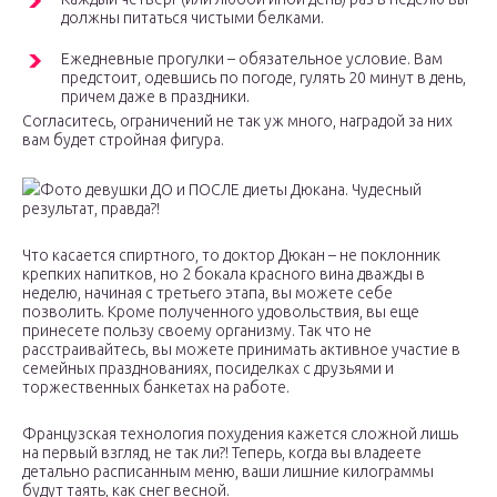
должны питаться чистыми белками.
Ежедневные прогулки – обязательное условие. Вам
предстоит, одевшись по погоде, гулять 20 минут в день,
причем даже в праздники.
Согласитесь, ограничений не так уж много, наградой за них
вам будет стройная фигура.
Фото девушки ДО и ПОСЛЕ диеты Дюкана. Чудесный
результат, правда?!
Что касается спиртного, то доктор Дюкан – не поклонник
крепких напитков, но 2 бокала красного вина дважды в
неделю, начиная с третьего этапа, вы можете себе
позволить. Кроме полученного удовольствия, вы еще
принесете пользу своему организму. Так что не
расстраивайтесь, вы можете принимать активное участие в
семейных празднованиях, посиделках с друзьями и
торжественных банкетах на работе.
Французская технология похудения кажется сложной лишь
на первый взгляд, не так ли?! Теперь, когда вы владеете
детально расписанным меню, ваши лишние килограммы
будут таять, как снег весной.