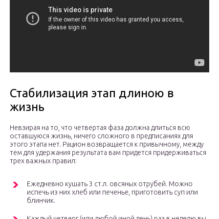
Стабилизация этап длиною в
жизнь
Невзирая на то, что четвертая фаза должна длиться всю
оставшуюся жизнь, ничего сложного в предписаниях для
этого этапа нет. Рацион возвращается к привычному, между
тем для удержания результата вам придется придерживаться
трех важных правил:
Ежедневно кушать 3 ст.л. овсяных отрубей. Можно
испечь из них хлеб или печенье, приготовить суп или
блинчик.
Каждый четверг (или любой иной день) раз в неделю вы