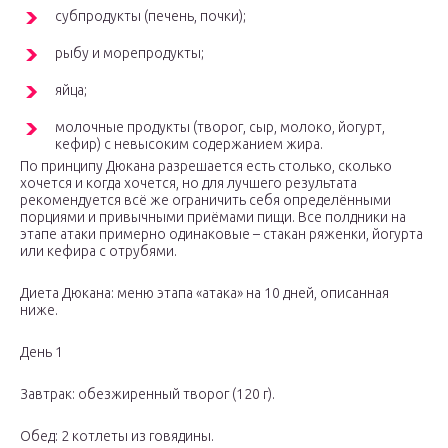
субпродукты (печень, почки);
рыбу и морепродукты;
яйца;
молочные продукты (творог, сыр, молоко, йогурт,
кефир) с невысоким содержанием жира.
По принципу Дюкана разрешается есть столько, сколько
хочется и когда хочется, но для лучшего результата
рекомендуется всё же ограничить себя определёнными
порциями и привычными приёмами пищи. Все полдники на
этапе атаки примерно одинаковые – стакан ряженки, йогурта
или кефира с отрубями.
Диета Дюкана: меню этапа «атака» на 10 дней, описанная
ниже.
День 1
Завтрак: обезжиренный творог (120 г).
Обед: 2 котлеты из говядины.