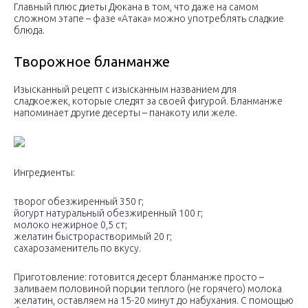
Главный плюс диеты Дюкана в том, что даже на самом
сложном этапе – фазе «Атака» можно употреблять сладкие
блюда.
Творожное бланманже
Изысканный рецепт с изысканным названием для
сладкоежек, которые следят за своей фигурой. Бланманже
напоминает другие десерты – панакоту или желе.
Ингредиенты:
творог обезжиренный 350 г;
йогурт натуральный обезжиренный 100 г;
молоко нежирное 0,5 ст;
желатин быстрорастворимый 20 г;
сахарозаменитель по вкусу.
Приготовление: готовится десерт бланманже просто –
заливаем половиной порции теплого (не горячего) молока
желатин, оставляем на 15-20 минут до набухания. С помощью