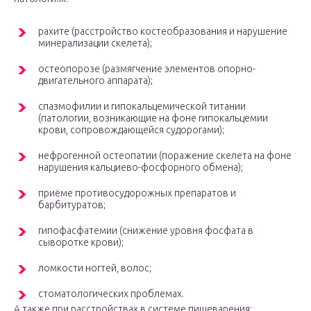
рахите (расстройство костеобразования и нарушение
минерализации скелета);
остеопорозе (размягчение элементов опорно-
двигательного аппарата);
спазмофилии и гипокальцемической титании
(патологии, возникающие на фоне гипокальцемии
крови, сопровождающейся судорогами);
нефрогенной остеопатии (поражение скелета на фоне
нарушения кальциево-фосфорного обмена);
приёме противосудорожных препаратов и
барбитуратов;
гипофасфатемии (снижение уровня фосфата в
сыворотке крови);
ломкости ногтей, волос;
стоматологических проблемах.
А также при расстройствах в системе пищеварения: