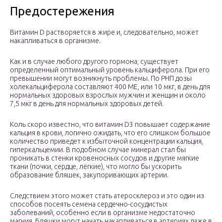
Предостережения
Витамин D растворяется в жире и, следовательно, может
накапливаться в организме.
Как и в случае любого другого гормона, существует
определенный оптимальный уровень кальциферола. При его
превышении могут возникнуть проблемы. По РНП дозы
холекальциферола составляют 400 МЕ, или 10 мкг, в день для
нормальных здоровых взрослых мужчин и женщин и около
7,5 мкг в день для нормальных здоровых детей.
Коль скоро известно, что витамин D3 повышает содержание
кальция в крови, логично ожидать, что его слишком большое
количество приведет к избыточной концентрации кальция,
гиперкальцемии. В подобном случае минерал стал бы
проникать в стенки кровеносных сосудов и другие мягкие
ткани (почки, сердце, лёгкие), что могло бы ускорить
образование бляшек, закупоривающих артерии.
Следствием этого может стать атеросклероз и это один из
способов посеять семена сердечно-сосудистых
заболеваний, особенно если в организме недостаточно
магния. Бляшки могут начать накапливаться в артериях даже в