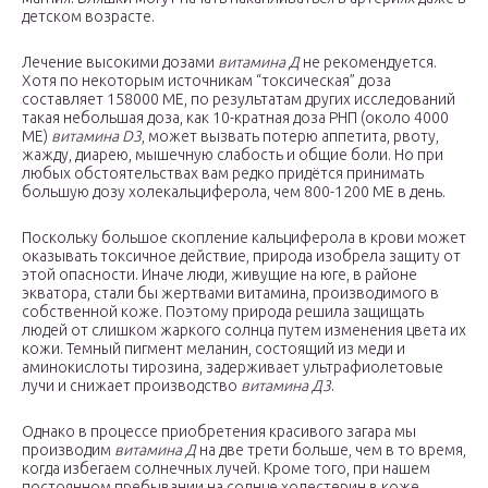
детском возрасте.
Лечение высокими дозами
витамина Д
не рекомендуется.
Хотя по некоторым источникам “токсическая” доза
составляет 158000 МЕ, по результатам других исследований
такая небольшая доза, как 10-кратная доза РНП (около 4000
МЕ)
витамина D3
, может вызвать потерю аппетита, рвоту,
жажду, диарею, мышечную слабость и общие боли. Но при
любых обстоятельствах вам редко придётся принимать
большую дозу холекальциферола, чем 800-1200 МЕ в день.
Поскольку большое скопление кальциферола в крови может
оказывать токсичное действие, природа изобрела защиту от
этой опасности. Иначе люди, живущие на юге, в районе
экватора, стали бы жертвами витамина, производимого в
собственной коже. Поэтому природа решила защищать
людей от слишком жаркого солнца путем изменения цвета их
кожи. Темный пигмент меланин, состоящий из меди и
аминокислоты тирозина, задерживает ультрафиолетовые
лучи и снижает производство
витамина Д3
.
Однако в процессе приобретения красивого загара мы
производим
витамина Д
на две трети больше, чем в то время,
когда избегаем солнечных лучей. Кроме того, при нашем
постоянном пребывании на солнце холестерин в коже