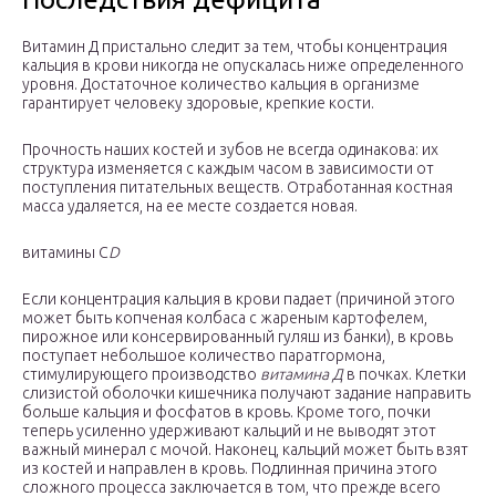
Витамин Д пристально следит за тем, чтобы концентрация
кальция в крови никогда не опускалась ниже определенного
уровня. Достаточное количество кальция в организме
гарантирует человеку здоровые, крепкие кости.
Прочность наших костей и зубов не всегда одинакова: их
структура изменяется с каждым часом в зависимости от
поступления питательных веществ. Отработанная костная
масса удаляется, на ее месте создается новая.
витамины С
D
Если концентрация кальция в крови падает (причиной этого
может быть копченая колбаса с жареным картофелем,
пирожное или консервированный гуляш из банки), в кровь
поступает небольшое количество паратгормона,
стимулирующего производство
витамина Д
в почках. Клетки
слизистой оболочки кишечника получают задание направить
больше кальция и фосфатов в кровь. Кроме того, почки
теперь усиленно удерживают кальций и не выводят этот
важный минерал с мочой. Наконец, кальций может быть взят
из костей и направлен в кровь. Подлинная причина этого
сложного процесса заключается в том, что прежде всего