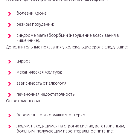
болезни Крона;
резком похудении;
синдроме мальабсорбции (нарушение всасывания в
кишечнике).
Дополнительные показания у холекальциферола следующие:
цирроз;
механическая желтуха;
зависимость от алкоголя;
печёночная недостаточность.
Он рекомендован:
беременным и кормящим матерям;
людям, находящимся на строгих диетах, вегетарианцам,
больным, получающим парентеральное питание;