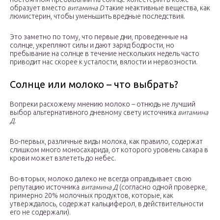
образует вместо
витамина D
такие неактивные вещества, как
люмистерин, чтобы уменьшить вредные последствия.
Это заметно по тому, что первые дни, проведенные на
солнце, укрепляют силы и дают заряд бодрости, но
пребывание на солнце в течение нескольких недель часто
приводит нас скорее к усталости, вялости и нервозности.
Солнце или молоко – что выбрать?
Вопреки расхожему мнению молоко – отнюдь не лучший
выбор альтернативного дневному свету источника
витамина
Д
.
Во-первых, различные виды молока, как правило, содержат
слишком много моносахарида, от которого уровень сахара в
крови может взлететь до небес.
Во-вторых, молоко далеко не всегда оправдывает свою
репутацию источника
витамина Д
(согласно одной проверке,
примерно 20% молочных продуктов, которые, как
утверждалось, содержат кальциферол, в действительности
его не содержали).