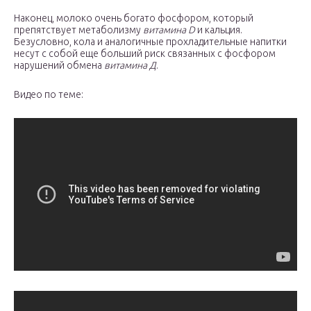
Наконец, молоко очень богато фосфором, который
препятствует метаболизму
витамина D
и кальция.
Безусловно, кола и аналогичные прохладительные напитки
несут с собой еще больший риск связанных с фосфором
нарушений обмена
витамина Д
.
Видео по теме: