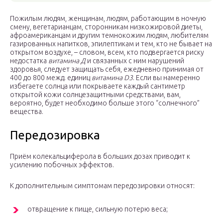
Пожилым людям, женщинам, людям, работающим в ночную
смену, вегетарианцам, сторонникам низкожировой диеты,
афроамериканцам и другим темнокожим людям, любителям
газированных напитков, эпилептикам и тем, кто не бывает на
открытом воздухе, – словом, всем, кто подвергается риску
недостатка
витамина Д
и связанных с ним нарушений
здоровья, следует защищать себя, ежедневно принимая от
400 до 800 межд. единиц
витамина D3
. Если вы намеренно
избегаете солнца или покрываете каждый сантиметр
открытой кожи солнцезащитными средствами, вам,
вероятно, будет необходимо больше этого “солнечного”
вещества.
Передозировка
Приём колекальциферола в больших дозах приводит к
усилению побочных эффектов.
К дополнительным симптомам передозировки относят:
отвращение к пище, сильную потерю веса;