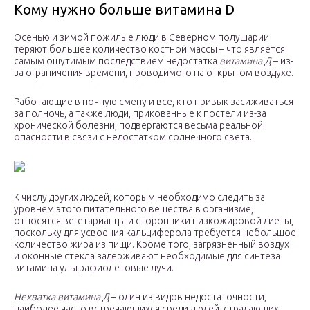
Кому нужно больше витамина D
Осенью и зимой пожилые люди в Северном полушарии
теряют большее количество костной массы – что является
самым ощутимым последствием недостатка
витамина Д
– из-
за ограничения времени, проводимого на открытом воздухе.
Работающие в ночную смену и все, кто привык засиживаться
за полночь, а также люди, прикованные к постели из-за
хронической болезни, подвергаются весьма реальной
опасности в связи с недостатком солнечного света.
К числу других людей, которым необходимо следить за
уровнем этого питательного вещества в организме,
относятся вегетарианцы и сторонники низкожировой диеты,
поскольку для усвоения кальциферола требуется небольшое
количество жира из пищи. Кроме того, загрязненный воздух
и оконные стекла задерживают необходимые для синтеза
витамина ультрафиолетовые лучи.
Нехватка витамина Д
– один из видов недостаточности,
наиболее часто встречающихся среди людей, страдающих