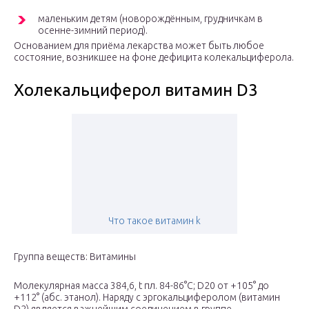
маленьким детям (новорождённым, грудничкам в
осенне-зимний период).
Основанием для приёма лекарства может быть любое
состояние, возникшее на фоне дефицита колекальциферола.
Холекальциферол витамин D3
Что такое витамин k
Группа веществ: Витамины
Молекулярная масса 384,6, t пл. 84-86°С;
D
20 от +105° до
+112° (абс. этанол). Наряду с эргокальциферолом (витамин