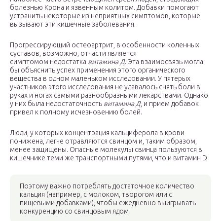
болезнью Крона и язвенным колитом. Добавки помогают
устранить некоторые из неприятных симптомов, которые
вызывают эти кишечные заболевания.
Прогрессирующий остеоартрит, в особенности коленных
суставов, возможно, отчасти является
симптомом недостатка
витамина Д
. Эта взаимосвязь могла
бы объяснить успех применения этого органического
вещества в одном маленьком исследовании. У пятерых
участников этого исследования не удавалось снять боли в
руках и ногах самыми разнообразными лекарствами. Однако
у них была недостаточность
витамина Д
, и прием добавок
привел к полному исчезновению болей.
Люди, у которых концентрация кальциферола в крови
понижена, легче отравляются свинцом и, таким образом,
менее защищены. Опасные молекулы свинца пользуются в
кишечнике теми же транспортными путями, что и витамин D
Поэтому важно потреблять достаточное количество
кальция (например, с молоком, творогом или с
пищевыми добавками), чтобы ежедневно выигрывать
конкуренцию со свинцовым ядом