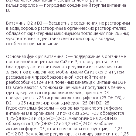
D
2
) является важнейшим соединением в группе
кальциферолов — природных соединений группы витамина
D.
Витамины D
2
и D
3
— бесцветные соединения, не растворимы
в воде, хорошо растворимы в органических растворителях;
обладают характерным максимумом поглощения при 265 нм;
чувствительны к действию света и кислорода воздуха,
особенно при нагревании.
Основная функция витамина D — поддержание в организме
постоянной концентрации Са2+ и Р, что осуществляется
благодаря участию витамина в регуляции всасывания этих
элементов в кишечнике, мобилизации Са из скелета путем
рассасывания предобразованной костной ткани и
реабсорбции Са2+ и Р в почечных канальцах. Витамины D
2
и
D
3
всасываются в тонком кишечнике и поступают в печень,
где подвергаются гидроксилированию; при этом D
3
превращается в 25-гидроксихолекальциферол (25-OH-D
3
), а
D
2
— в 25-гидроксиэргокальциферол (25-OH-D
2
). 25-
Гидроксикальциферолы — основная транспортная форма
витамина D в организме. В почках из 25-OH-D
3
образуются
1,25-(OH)
2
-D
3
и 24,25-(OH)
2
-D
3
. Аналогично из 25-OH-D
2
образуются 1,25-(OH)
2
-D
2
и 24,25-(OH)
2
-D
2
. Наиболее
активная форма D
3
, ответственная за его функции, — 1,25-
(OH)
2
-D
3
. Важнейшие регуляторы, активирующие синтез 1,25-