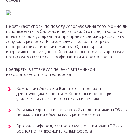
основе.
Не затихают споры по поводу использования того, можно ли
использовать рыбий жир в педиатрии. Этот средство одно
время считали устаревшим: при приеме сложно рассчитать
дозу кальциферола. В таком случае возрастает риск
передозировки, гипервитаминоза. Однако врачи не
возражают против употребления рыбьего жира в зрелом и
пожилом возрасте для профилактики атеросклероза.
Препараты в аптеке для лечения витаминной
недостаточности и остеопороза:
Компливит Аква Д3 и Вигантол — препараты с
действующим веществом Колекальциферол для
усиления всасывания кальция в кишечнике.
Альфакацидол — синтетический аналог витамина D3 для
нормализации обмена кальция и фосфора.
Эргокальциферол, раствор в масле — витамин D2 для
восполнения дефицита кальциферола.