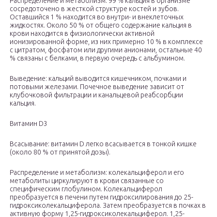
Распределение и метаболизм: 99 % кальция в организме
сосредоточено в жесткой структуре костей и зубов.
Оставшийся 1 % находится во внутри- и внеклеточных
жидкостях. Около 50 % от общего содержание кальция в
крови находится в физиологически активной
ионизированной форме, из них примерно 10 % в комплексе
с цитратом, фосфатом или другими анионами, остальные 40
% связаны с белками, в первую очередь с альбумином.
Выведение: кальций выводится кишечником, почками и
потовыми железами. Почечное выведение зависит от
клубочковой фильтрации и канальцевой реабсорбции
кальция.
Витамин D3
Всасывание: витамин D легко всасывается в тонкой кишке
(около 80 % от принятой дозы).
Распределение и метаболизм: колекальциферол и его
метаболиты циркулируют в крови связанные со
специфическим глобулином. Колекальциферол
преобразуется в печени путем гидроксилирования до 25-
гидроксиколекальциферола. Затем преобразуется в почках в
активную форму 1,25-гидроксиколекальциферол. 1,25-