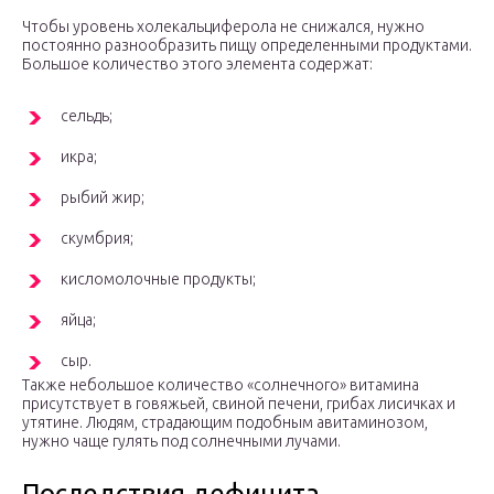
Чтобы уровень холекальциферола не снижался, нужно
постоянно разнообразить пищу определенными продуктами.
Большое количество этого элемента содержат:
сельдь;
икра;
рыбий жир;
скумбрия;
кисломолочные продукты;
яйца;
сыр.
Также небольшое количество «солнечного» витамина
присутствует в говяжьей, свиной печени, грибах лисичках и
утятине. Людям, страдающим подобным авитаминозом,
нужно чаще гулять под солнечными лучами.
Последствия дефицита