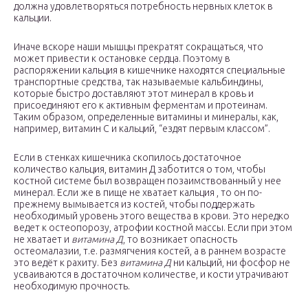
должна удовлетворяться потребность нервных клеток в
кальции.
Иначе вскоре наши мышцы прекратят сокращаться, что
может привести к остановке сердца. Поэтому в
распоряжении кальция в кишечнике находятся специальные
транспортные средства, так называемые кальбиндины,
которые быстро доставляют этот минерал в кровь и
присоединяют его к активным ферментам и протеинам.
Таким образом, определенные витамины и минералы, как,
например, витамин С и кальций, “ездят первым классом”.
Если в стенках кишечника скопилось достаточное
количество кальция, витамин Д заботится о том, чтобы
костной системе был возвращен позаимствованный у нее
минерал. Если же в пище не хватает кальция , то он по-
прежнему вымывается из костей, чтобы поддержать
необходимый уровень этого вещества в крови. Это нередко
ведет к остеопорозу, атрофии костной массы. Если при этом
не хватает и
витамина Д
, то возникает опасность
остеомалазии, т.е. размягчения костей, а в раннем возрасте
это ведёт к рахиту. Без
витамина Д
ни кальций, ни фосфор не
усваиваются в достаточном количестве, и кости утрачивают
необходимую прочность.