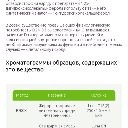
остеодистрофий наряду с препаратами 1,25-
дигидроксихолекальциферола используют также его
синтетический аналог — 1α-гидроксихолекальциферол.
В дозах, существенно превышающих физиологическую
потребность, D
2
и D
3
высокотоксичны. Они вызывают
развитие D-гипервитаминоза с гиперкальциемией и
кальцификацией внутренних органов и тканей, что ведет к
необратимым нарушениям их функции и в наиболее тяжелых
случаях — к летальному исходу.
Хроматограммы образцов, содержащих
это вещество
Метод
Название
Колонка
Жирорастворимые
Luna C18(2)
ВЭЖХ
витамины в спреде
250х4.6 мм 5
«Матренкино»
мкм
Стандартная смесь
Luna CN