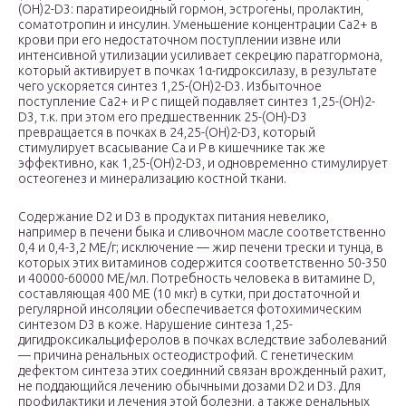
(OH)
2
-D
3
: паратиреоидный гормон, эстрогены, пролактин,
соматотропин и инсулин. Уменьшение концентрации Са2+ в
крови при его недостаточном поступлении извне или
интенсивной утилизации усиливает секрецию паратгормона,
который активирует в почках 1α-гидроксилазу, в результате
чего ускоряется синтез 1,25-(OH)
2
-D
3
. Избыточное
поступление Са2+ и Р с пищей подавляет синтез 1,25-(OH)
2
-
D
3
, т.к. при этом его предшественник 25-(OH)-D
3
превращается в почках в 24,25-(OH)
2
-D
3
, который
стимулирует всасывание Са и Р в кишечнике так же
эффективно, как 1,25-(OH)
2
-D
3
, и одновременно стимулирует
остеогенез и минерализацию костной ткани.
Содержание D
2
и D
3
в продуктах питания невелико,
например в печени быка и сливочном масле соответственно
0,4 и 0,4-3,2 МЕ/г; исключение — жир печени трески и тунца, в
которых этих витаминов содержится соответственно 50-350
и 40000-60000 МЕ/мл. Потребность человека в витамине D,
составляющая 400 ME (10 мкг) в сутки, при достаточной и
регулярной инсоляции обеспечивается фотохимическим
синтезом D
3
в коже. Нарушение синтеза 1,25-
дигидроксикальциферолов в почках вследствие заболеваний
— причина ренальных остеодистрофий. С генетическим
дефектом синтеза этих соединний связан врожденный рахит,
не поддающийся лечению обычными дозами D
2
и D
3
. Для
профилактики и лечения этой болезни, а также ренальных