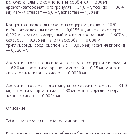
Вспомогательные компоненты: сорбитол — 390 мг,
ароматизатора мятного гранулят — 31,8 мг, повидон — 36,4
мг, магния стеарат — 6,0 мг, аспартам — 1,00 мг.
Концентрат колекальциферола содержит, включая 10 %
избыток: колекальциферол — 0,0055 мг, альфа-токоферол —
0,022 мг, крахмал кукурузный модифицированный — 1,607 мг,
сахароза — 0,385 мг, натрия аскорбат — 0,088 мг,
триглицериды среднецепочные — 0,066 мг, кремния диоксид
— 0,026 мг.
Ароматизатора апельсинового гранулят содержит: изомальт
— 62,0 мг, ароматизатор апельсиновый — 0,95 мг, моно- и
диглицериды жирных кислот — 0,0008 мг.
Ароматизатора мятного гранулят содержит: изомальт — 31,0
мг, ароматизатор мятный — 0,80 мг, моно- и диглицериды
жирных кислот — 0,0004 мг.
Описание
Таблетки жевательные (апельсиновые)
Круглые двояковыпуклые таблетки белого цвета с ароматом