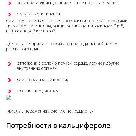
рези при мочеиспускании, частые позывы в туалет;
сильные констипации.
Симптоматическая терапия проводится кортикостероидами,
тиамином, ретинолом, магнием, калием, витаминами C и E,
пантотеновой кислотой.
Длительный приём высоких доз приводит к проблемам
различного плана:
отложению солей в почках, сердце, лёгких и других
внутренних органах;
деминерализации костей;
к летальному исходу.
Тяжёлые поражения лечению не поддаются.
Потребности в кальцифероле