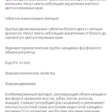
апельсина. Могут иметь небольшие вкрапления желтого
цвета и неровные края.
Таблетки жевательные (мятные)
Круглые двояковыпуклые таблетки белого цвета с мятным
ароматом. Могут иметь небольшие вкрапления от белого до
сероватого цвета и неровные края.
Фармакотерапевтическая группа: кальциево-фосфорного
обмена регулятор
Код ATX: А12АХ
Фармакологические свойства
Фармакодинамика
Комбинированный препарат, регулирующий обмен кальция и
фосфора в организме (костях, зубах, ногтях, волосах,
мышцах). Снижает резорбцию (рассасывание) и увеличивает
плотность костной ткани, восполняя недостаток кальция и
витамина D3 в организме, необходим для минерализации