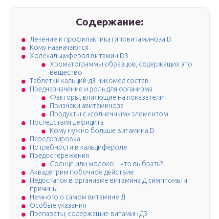
Содержание:
Лечение и профилактика гиповитаминоза D
Кому назначаются
Холекальциферол витамин D3
Хроматограммы образцов, содержащих это
вещество
Таблетки кальций-д3 никомед состав
Предназначение и роль для организма
Факторы, влияющие на показатели
Признаки авитаминоза
Продукты с «солнечным» элементом
Последствия дефицита
Кому нужно больше витамина D
Передозировка
Потребности в кальцифероле
Предостережения
Солнце или молоко – что выбрать?
Аквадетрим побочное действие
Недостаток в организме витамина Д симптомы и
причины
Немного о самом витамине Д
Особые указания
Препараты, содержащие витамин Д3